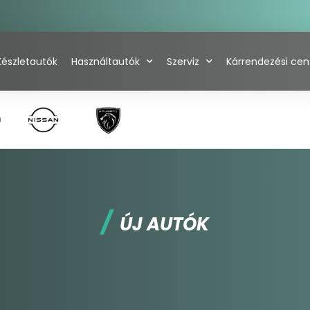
Készletautók
Használtautók
Szerviz
Kárrendezési ce
/
ÚJ AUTÓK