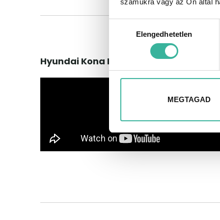
számukra vagy az Ön által ha
Hozzájárulás
Elengedhetetlen
kiválasztása
Hyundai Kona N
MEGTAGAD