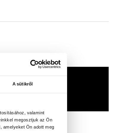
A sütikről
tosításához, valamint
einkkel megosztjuk az Ön
l, amelyeket Ön adott meg