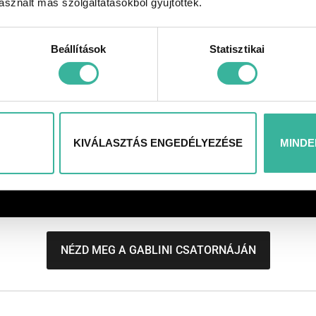
sznált más szolgáltatásokból gyűjtöttek.
Beállítások
Statisztikai
KIVÁLASZTÁS ENGEDÉLYEZÉSE
MINDE
NÉZD MEG A GABLINI CSATORNÁJÁN