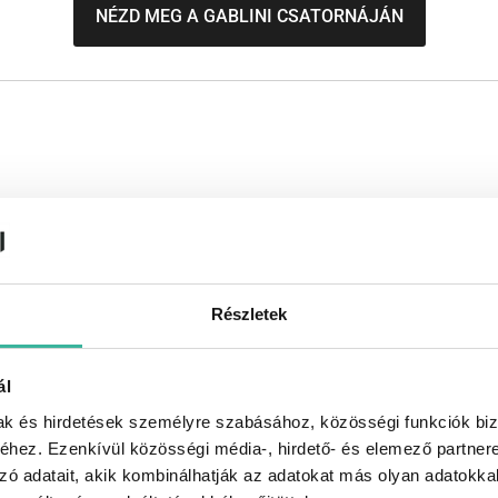
NÉZD MEG A GABLINI CSATORNÁJÁN
Részletek
ál
mak és hirdetések személyre szabásához, közösségi funkciók biz
hez. Ezenkívül közösségi média-, hirdető- és elemező partner
NÉZD MEG A GABLINI CSATORNÁJÁN
zó adatait, akik kombinálhatják az adatokat más olyan adatokka