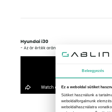
Hyundai i30
- Az ár érték arány bajnoka
Beleegyezés
Ez a weboldal sütiket haszn
Sütiket használunk a tartal
weboldalforgalmunk elemzésé
weboldalhasználatra vonatko