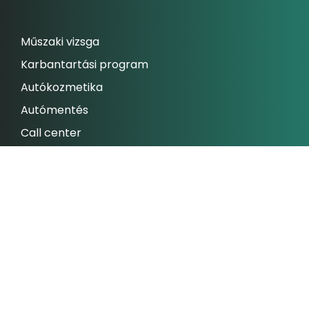
Műszaki vizsga
Karbantartási program
Autókozmetika
Autómentés
Call center
Assistance csomagok
Szerviz bejelentkezés
FLOTTA
Gablini Mobility
Gablini Rent
Ajánlatkérés
Kapcsolat