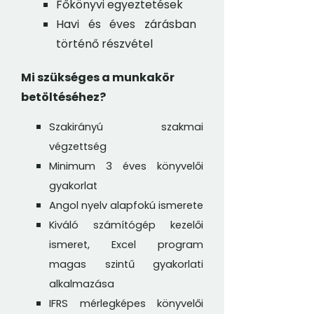
Főkönyvi egyeztetések
Havi és éves zárásban
történő részvétel
Mi szükséges a munkakör
betöltéséhez?
Szakirányú szakmai
végzettség
Minimum 3 éves könyvelői
gyakorlat
Angol nyelv alapfokú ismerete
Kiváló számítógép kezelői
ismeret, Excel program
magas szintű gyakorlati
alkalmazása
IFRS mérlegképes könyvelői