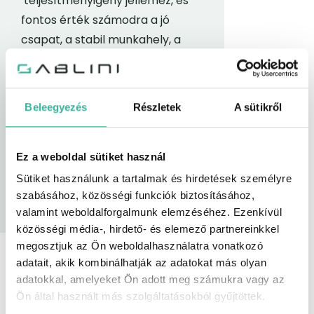
teljesítményigény jellemez, és
fontos érték számodra a jó
csapat, a stabil munkahely, a
kitűzött célok megvalósítása,
akkor csatlakozz hozzánk,
jelentkezz a meghirdetett
Beleegyezés
Részletek
A sütikről
könyvelő állásra.
Ez a weboldal sütiket használ
Jelentkezem az állásra
Sütiket használunk a tartalmak és hirdetések személyre
szabásához, közösségi funkciók biztosításához,
valamint weboldalforgalmunk elemzéséhez. Ezenkívül
közösségi média-, hirdető- és elemező partnereinkkel
megosztjuk az Ön weboldalhasználatra vonatkozó
adatait, akik kombinálhatják az adatokat más olyan
adatokkal, amelyeket Ön adott meg számukra vagy az
Ön által használt más szolgáltatásokból gyűjtöttek.