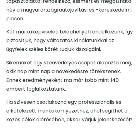
tapasztalattal rendelkező, elismert és megbízható
név a magyarországi autójavítási és -kereskedelmi
piacon.
Két márkaképviseleti telephellyel rendelkezünk, így
biztosítjuk, hogy változatos kínálatunkkal az
ügyfelek széles körét tudjuk kiszolgálni.
Sikerünket egy szenvedélyes csapat alapozta meg,
akik nap mint nap a növekedésre törekszenek.
Ennek eredményeként ma már több mint 140
embert foglalkoztatunk.
Ha szívesen csatlakozna egy professzionális és
elkötelezett munkakörnyezethez, ahol segíthet a
közös célok elérésében, akkor várjuk jelentkezését!