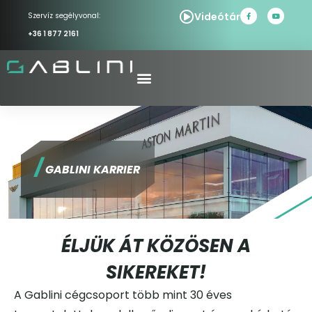
Videótár
Szervíz segélyvonal:
+36 1 877 2161
/
GABLINI KARRIER
ÉLJÜK ÁT KÖZÖSEN A
SIKEREKET!
A Gablini cégcsoport több mint 30 éves