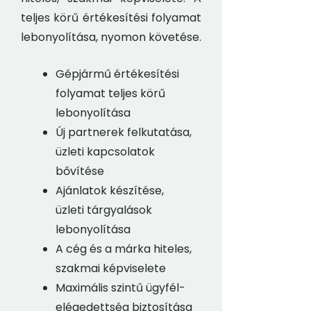
teljes körű értékesítési folyamat
lebonyolítása, nyomon követése.
Gépjármű értékesítési
folyamat teljes körű
lebonyolítása
Új partnerek felkutatása,
üzleti kapcsolatok
bővítése
Ajánlatok készítése,
üzleti tárgyalások
lebonyolítása
A cég és a márka hiteles,
szakmai képviselete
Maximális szintű ügyfél-
elégedettség biztosítása