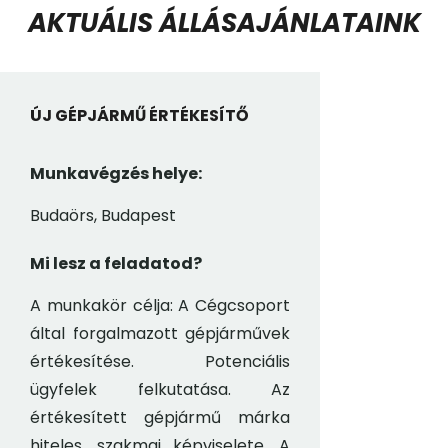
AKTUÁLIS ÁLLÁSAJÁNLATAINK
ÚJ GÉPJÁRMŰ ÉRTÉKESÍTŐ
Munkavégzés helye:
Budaörs, Budapest
Mi lesz a feladatod?
A munkakör célja: A Cégcsoport
által forgalmazott gépjárművek
értékesítése. Potenciális
ügyfelek felkutatása. Az
értékesített gépjármű márka
hiteles, szakmai képviselete. A