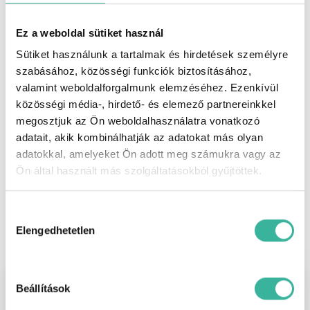
Szerviz akcióink
Ez a weboldal sütiket használ
Sütiket használunk a tartalmak és hirdetések személyre
szabásához, közösségi funkciók biztosításához,
valamint weboldalforgalmunk elemzéséhez. Ezenkívül
közösségi média-, hirdető- és elemező partnereinkkel
megosztjuk az Ön weboldalhasználatra vonatkozó
adatait, akik kombinálhatják az adatokat más olyan
adatokkal, amelyeket Ön adott meg számukra vagy az
Ön által használt más szolgáltatásokból gyűjtöttek.
Hozzájárulás
SZERVIZ SZOLGÁLTATÁSAINK
kiválasztása
Elengedhetetlen
Beállítások