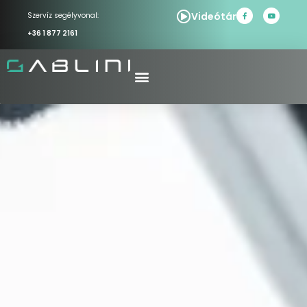
Videótár
Szervíz segélyvonal:
+36 1 877 2161