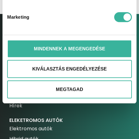
Marketing
MINDENNEK A MEGENGEDÉSE
GABLINI
Gablini
KIVÁLASZTÁS ENGEDÉLYEZÉSE
Környezetvédelem
Fejlesztések
MEGTAGAD
Karrier
Hírek
ELEKETROMOS AUTÓK
Elektromos autók
Hibrid autók