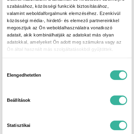
hozzájárulás Gablini 2025 – hírlevél
szabásához, közösségi funkciók biztosításához,
feliratkozás
valamint weboldalforgalmunk elemzéséhez. Ezenkívül
közösségi média-, hirdető- és elemező partnereinkkel
megosztjuk az Ön weboldalhasználatra vonatkozó
Játékszabályzat Gablini Advent
adatait, akik kombinálhatják az adatokat más olyan
adatokkal, amelyeket Ön adott meg számukra vagy az
Ön által használt más szolgáltatásokból gyűjtöttek.
Játékszabályzat Szerencsekerék
Hozzájárulás
kiválasztása
Elengedhetetlen
Játékszabályzat – MG Hybrid+ teszthét
Beállítások
ADATKEZELÉSI HOZZÁJÁRULÓ NYILATKOZAT ÉS
TÁJÉKOZTATÓ KIA – GABLINI
Statisztikai