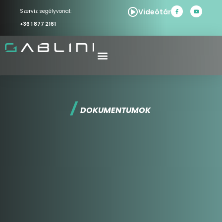
Videótár
Szervíz segélyvonal:
+36 1 877 2161
/
DOKUMENTUMOK