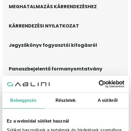
MEGHATALMAZÁS KÁRRENDEZÉSHEZ
KÁRRENDEZÉSI NYILATKOZAT
Jegyzőkönyv fogyasztói kifogásról
Panaszbejelentő formanyomtatvány
Gablini Kft-szerviz-vállalási szabályzat
Beleegyezés
Részletek
A sütikről
NISSAN – IMPORTŐRVÁLTÁSI KÖZLEMÉNY
Ez a weboldal sütiket használ
Adatkezelési tájékoztató, marketing
Sütiket használunk a tartalmak és hirdetések személyre