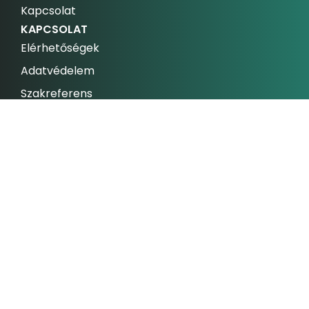
Kapcsolat
KAPCSOLAT
Elérhetőségek
Adatvédelem
Szakreferens
Dokumentumok
FELHASZNÁLÁSI FELTÉTELEK
ADATKEZELÉSI ÉS ADATVÉDELMI SZABÁLYZAT ÉS
TÁJÉKOZTATÓ
ADATKEZELÉSI TÁJÉKOZTATÓ
slixol studio
Minden jog fenntartva © 2026 Gablini |