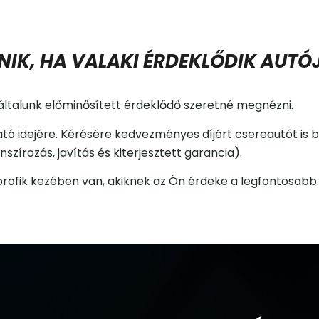
NIK, HA VALAKI ÉRDEKLŐDIK AUTÓ
általunk előminősített érdeklődő szeretné megnézni.
ató idejére. Kérésére kedvezményes díjért csereautót is 
szírozás, javítás és kiterjesztett garancia).
profik kezében van, akiknek az Ön érdeke a legfontosabb.