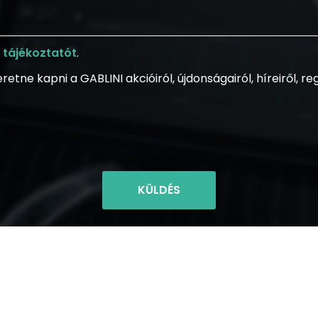
 tájékoztatót
.
e kapni a GABLINI akcióiról, újdonságairól, híreiről, regi
KÜLDÉS