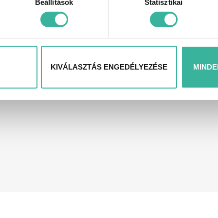
Beállítások
Statisztikai
veszi Önnel a kapcsolatot
ntést, amiben értékeljük a jelenlegi keresletet/kínálatot
KIVÁLASZTÁS ENGEDÉLYEZÉSE
MINDE