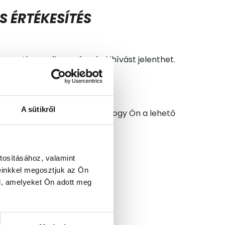
 ÉRTÉKESÍTÉS
yezetben, a finanszírozás kihívást jelenthet.
A sütikről
s elkötelezettek amellett, hogy Ön a lehető
tosításához, valamint
einkkel megosztjuk az Ön
l, amelyeket Ön adott meg
SEI?