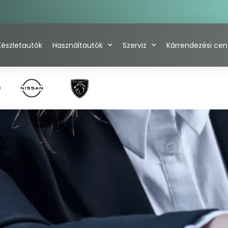
Készletautók
Használtautók
Szerviz
Kárrendezési ce