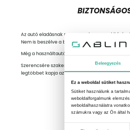
BIZTONSÁGOS
Az autó eladásnak megvannak a maga kihívásai. L
Nem is beszélve a biztonsági kérdésekről, ame
Még a használtautó-weboldalak sem mindig a le
Beleegyezés
Szerencsére szakemberekből álló csapatunk töb
legtöbbet kapja az eladásból – mindezt alacsony
Ez a weboldal sütiket haszn
Sütiket használunk a tartal
weboldalforgalmunk elemzésé
weboldalhasználatra vonatko
számukra vagy az Ön által ha
MIK
Hozzájárulás