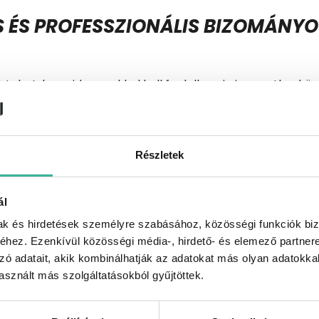
 ÉS PROFESSZIONÁLIS BIZOMÁNYOS
ehet, hogy idegenekkel kell foglalkoznia ismeretlen körn
lyek aggodalomra adhatnak okot.
gjobb ajánlatokat kínálják Önnek, mint eladónak.
Részletek
béves tapasztalattal rendelkezik az autók eladásában, é
 sikerdíjért.
ál
mak és hirdetések személyre szabásához, közösségi funkciók biz
hez. Ezenkívül közösségi média-, hirdető- és elemező partner
zó adatait, akik kombinálhatják az adatokat más olyan adatokka
sznált más szolgáltatásokból gyűjtöttek.
 A BIZOMÁNYOS ÉRTÉKESÍTÉS LÉPÉ