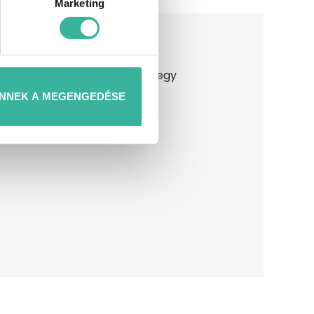
Marketing
, valamint javaslatot teszünk egy
NNEK A MEGENGEDÉSE