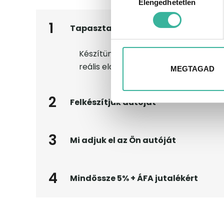
Elengedhetetlen
kiválasztása
1
Tapasztalt szakértői csapatunk fel
Készítünk Önnek egy piaci helyzetjele
reális eladási árra.
MEGTAGAD
2
Felkészítjük autóját
3
Mi adjuk el az Ön autóját
4
Mindössze 5% + ÁFA jutalékért