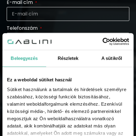
E-mail cím
Telefonszám
Tárgy
Beleegyezés
Részletek
A sütikről
Üzenet
Ez a weboldal sütiket használ
Sütiket használunk a tartalmak és hirdetések személyre
szabásához, közösségi funkciók biztosításához,
valamint weboldalforgalmunk elemzéséhez. Ezenkívül
közösségi média-, hirdető- és elemező partnereinkkel
megosztjuk az Ön weboldalhasználatra vonatkozó
adatait, akik kombinálhatják az adatokat más olyan
Elolvastam és elfogadom az
adatkezelési
adatokkal, amelyeket Ön adott meg számukra vagy az