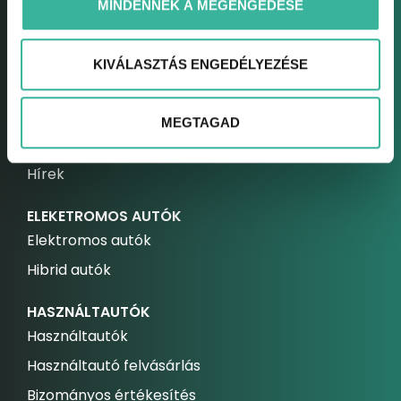
MINDENNEK A MEGENGEDÉSE
GABLINI
Gablini
KIVÁLASZTÁS ENGEDÉLYEZÉSE
Környezetvédelem
Fejlesztések
MEGTAGAD
Karrier
Hírek
ELEKETROMOS AUTÓK
Elektromos autók
Hibrid autók
HASZNÁLTAUTÓK
Használtautók
Használtautó felvásárlás
Bizományos értékesítés