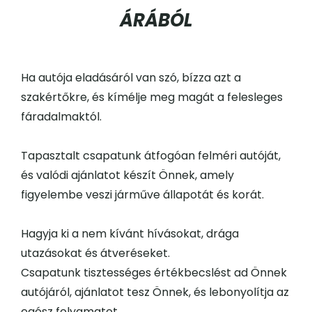
ÁRÁBÓL
Ha autója eladásáról van szó, bízza azt a
szakértőkre, és kímélje meg magát a felesleges
fáradalmaktól.
Tapasztalt csapatunk átfogóan felméri autóját,
és valódi ajánlatot készít Önnek, amely
figyelembe veszi járműve állapotát és korát.
Hagyja ki a nem kívánt hívásokat, drága
utazásokat és átveréseket.
Csapatunk tisztességes értékbecslést ad Önnek
autójáról, ajánlatot tesz Önnek, és lebonyolítja az
egész folyamatot.