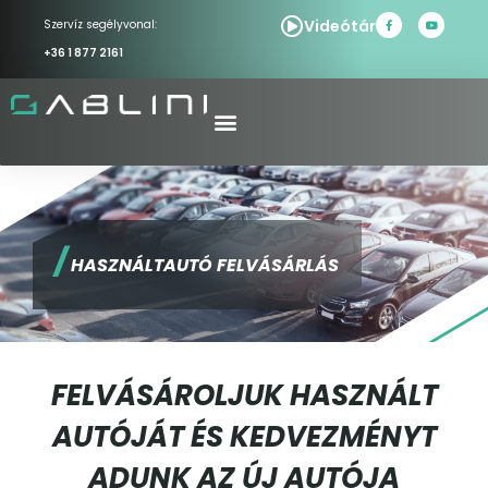
Videótár
Szervíz segélyvonal:
+36 1 877 2161
/
HASZNÁLTAUTÓ FELVÁSÁRLÁS
FELVÁSÁROLJUK HASZNÁLT
AUTÓJÁT ÉS KEDVEZMÉNYT
ADUNK AZ ÚJ AUTÓJA