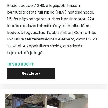
Eladó Jaecoo 7 SHS, a legújabb, frissen
bemutatkozott full hibrid (HEV) hajtáslánccal.
1.5-ös négyhengeres turbós benzinmotor, 224
lóerős rendszerteljesítmény, kiemelkedően
kedvező fogyasztás. Több színben, Comfort és
Exclusive felszereltségben elérhető, akár 1 %-os
THM-el. A képek illusztrációk, a hirdetés
tájékoztató jellegű!
10 990 000 Ft
Részletek