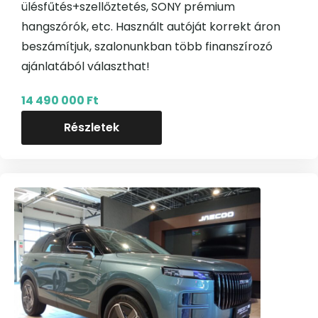
ülésfűtés+szellőztetés, SONY prémium
hangszórók, etc. Használt autóját korrekt áron
beszámítjuk, szalonunkban több finanszírozó
ajánlatából választhat!
14 490 000 Ft
Részletek