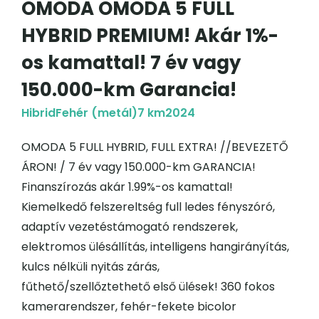
OMODA OMODA 5 FULL
HYBRID PREMIUM! Akár 1%-
os kamattal! 7 év vagy
150.000-km Garancia!
Hibrid
Fehér (metál)
7 km
2024
OMODA 5 FULL HYBRID, FULL EXTRA! //BEVEZETŐ
ÁRON! / 7 év vagy 150.000-km GARANCIA!
Finanszírozás akár 1.99%-os kamattal!
Kiemelkedő felszereltség full ledes fényszóró,
adaptív vezetéstámogató rendszerek,
elektromos ülésállítás, intelligens hangirányítás,
kulcs nélküli nyitás zárás,
fűthető/szellőztethető első ülések! 360 fokos
kamerarendszer, fehér-fekete bicolor