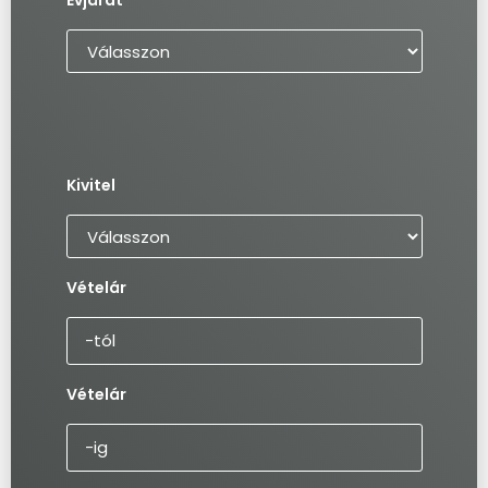
Évjárat
Kivitel
Vételár
Vételár