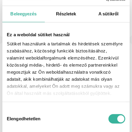
10 990 000 Ft
Beleegyezés
Részletek
A sütikről
Részletek
Ez a weboldal sütiket használ
Sütiket használunk a tartalmak és hirdetések személyre
szabásához, közösségi funkciók biztosításához,
valamint weboldalforgalmunk elemzéséhez. Ezenkívül
közösségi média-, hirdető- és elemező partnereinkkel
megosztjuk az Ön weboldalhasználatra vonatkozó
adatait, akik kombinálhatják az adatokat más olyan
adatokkal, amelyeket Ön adott meg számukra vagy az
Ön által használt más szolgáltatásokból gyűjtöttek.
Hozzájárulás
kiválasztása
Elengedhetetlen