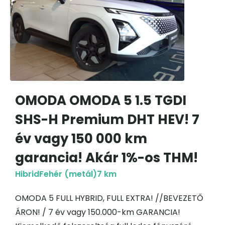
OMODA OMODA 5 1.5 TGDI
SHS-H Premium DHT HEV! 7
év vagy 150 000 km
garancia! Akár 1%-os THM!
Hibrid
Fehér (metál)
7 km
OMODA 5 FULL HYBRID, FULL EXTRA! //BEVEZETŐ
ÁRON! / 7 év vagy 150.000-km GARANCIA!