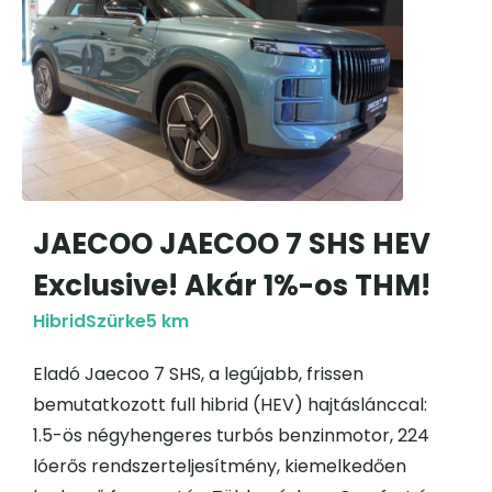
JAECOO JAECOO 7 SHS HEV
Exclusive! Akár 1%-os THM!
Hibrid
Szürke
5 km
Eladó Jaecoo 7 SHS, a legújabb, frissen
bemutatkozott full hibrid (HEV) hajtáslánccal:
1.5-ös négyhengeres turbós benzinmotor, 224
lóerős rendszerteljesítmény, kiemelkedően