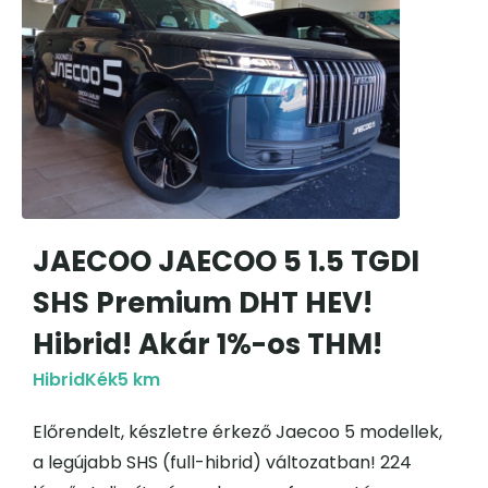
JAECOO JAECOO 5 1.5 TGDI
SHS Premium DHT HEV!
Hibrid! Akár 1%-os THM!
Hibrid
Kék
5 km
Előrendelt, készletre érkező Jaecoo 5 modellek,
a legújabb SHS (full-hibrid) változatban! 224