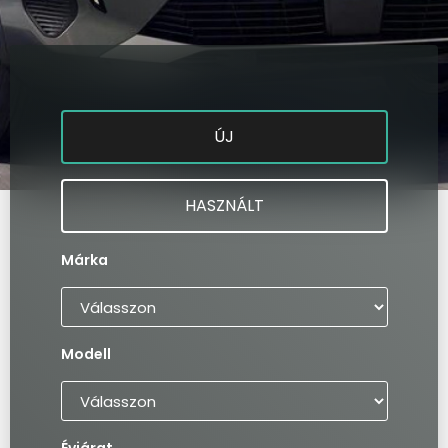
ÚJ
HASZNÁLT
Márka
Modell