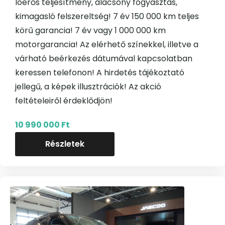
lóerős teljesítmény, alacsony fogyasztás,
kimagasló felszereltség! 7 év 150 000 km teljes
körű garancia! 7 év vagy 1 000 000 km
motorgarancia! Az elérhető színekkel, illetve a
várható beérkezés dátumával kapcsolatban
keressen telefonon! A hirdetés tájékoztató
jellegű, a képek illusztrációk! Az akció
feltételeiről érdeklődjön!
10 990 000 Ft
Részletek