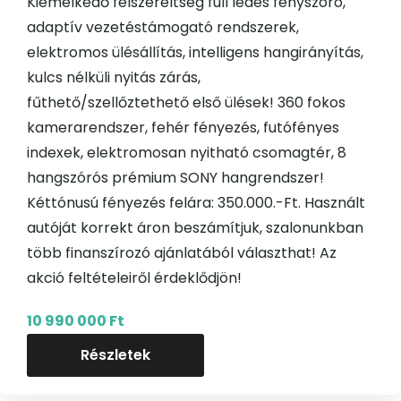
Kiemelkedő felszereltség full ledes fényszóró,
adaptív vezetéstámogató rendszerek,
elektromos ülésállítás, intelligens hangirányítás,
kulcs nélküli nyitás zárás,
fűthető/szellőztethető első ülések! 360 fokos
kamerarendszer, fehér fényezés, futófényes
indexek, elektromosan nyitható csomagtér, 8
hangszórós prémium SONY hangrendszer!
Kéttónusú fényezés felára: 350.000.-Ft. Használt
autóját korrekt áron beszámítjuk, szalonunkban
több finanszírozó ajánlatából választhat! Az
akció feltételeiről érdeklődjön!
10 990 000 Ft
Részletek