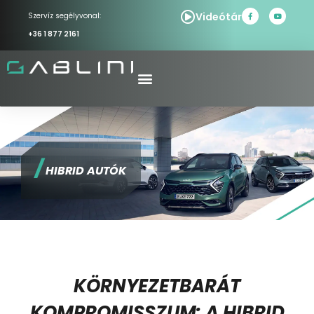
Videótár
Szervíz segélyvonal:
+36 1 877 2161
/
HIBRID AUTÓK
KÖRNYEZETBARÁT
KOMPROMISSZUM: A HIBRID