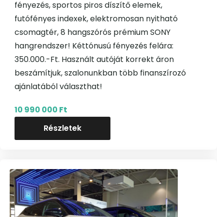
fényezés, sportos piros díszítő elemek,
futófényes indexek, elektromosan nyitható
csomagtér, 8 hangszórós prémium SONY
hangrendszer! Kéttónusú fényezés felára:
350.000.-Ft. Használt autóját korrekt áron
beszámítjuk, szalonunkban több finanszírozó
ajánlatából választhat!
10 990 000 Ft
Részletek