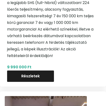
a legújabb SHS (full-hibrid) változatban! 224
lóerős teljesítmény, alacsony fogyasztás,
kimagasló felszereltség! 7 év 150 000 km teljes
körű garancia! 7 év vagy 1 000 000 km
motorgarancia! Az elérhető színekkel, illetve a
várható beérkezés dátumával kapcsolatban
keressen telefonon! A hirdetés tájékoztató
jellegű, a képek illusztrációk! Az akció
feltételeiről érdeklődjön!
9 990 000 Ft
Részletek