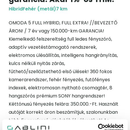
Hibrid
Fehér (metál)
7 km
OMODA 5 FULL HYBRID, FULL EXTRA! //BEVEZETŐ
ÁRON! / 7 év vagy 150.000-km GARANCIA!
Kiemelkedő felszereltség full ledes fényszóró,
adaptív vezetéstámogató rendszerek,
elektromos ülésállítás, intelligens hangirányítás,
kulcs nélküli nyitás zárás,
fűthető/szellőztethető első ülések! 360 fokos
kamerarendszer, fehér fényezés, futófényes
indexek, elektromosan nyitható csomagtér, 8
hangszórós prémium SONY hangrendszer!
Kéttónusú fényezés felára: 350.000.-Ft. Használt
autóját korrekt áron beszámítjuk, szalonunkban
több finanszírozó ajánlatából választhat! Az
akció feltételeiről érdeklődjön!