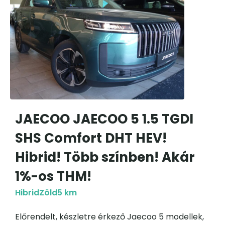
JAECOO JAECOO 5 1.5 TGDI
SHS Comfort DHT HEV!
Hibrid! Több színben! Akár
1%-os THM!
Hibrid
Zöld
5 km
Előrendelt, készletre érkező Jaecoo 5 modellek,