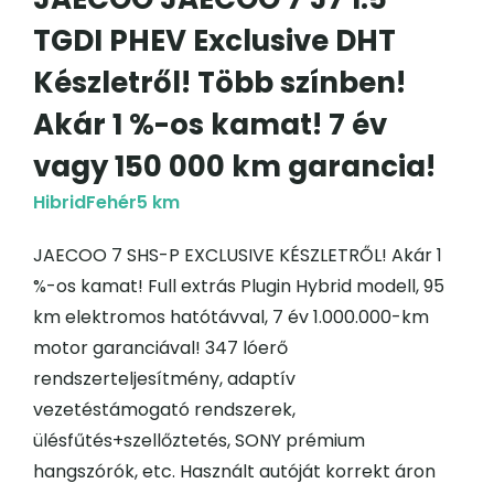
TGDI PHEV Exclusive DHT
Készletről! Több színben!
Akár 1 %-os kamat! 7 év
vagy 150 000 km garancia!
Hibrid
Fehér
5 km
JAECOO 7 SHS-P EXCLUSIVE KÉSZLETRŐL! Akár 1
%-os kamat! Full extrás Plugin Hybrid modell, 95
km elektromos hatótávval, 7 év 1.000.000-km
motor garanciával! 347 lóerő
rendszerteljesítmény, adaptív
vezetéstámogató rendszerek,
ülésfűtés+szellőztetés, SONY prémium
hangszórók, etc. Használt autóját korrekt áron