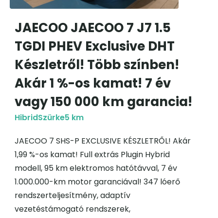
JAECOO JAECOO 7 J7 1.5
TGDI PHEV Exclusive DHT
Készletről! Több színben!
Akár 1 %-os kamat! 7 év
vagy 150 000 km garancia!
Hibrid
Szürke
5 km
JAECOO 7 SHS-P EXCLUSIVE KÉSZLETRŐL! Akár
1,99 %-os kamat! Full extrás Plugin Hybrid
modell, 95 km elektromos hatótávval, 7 év
1.000.000-km motor garanciával! 347 lóerő
rendszerteljesítmény, adaptív
vezetéstámogató rendszerek,