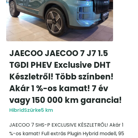
JAECOO JAECOO 7 J7 1.5
TGDI PHEV Exclusive DHT
Készletről! Több színben!
Akár 1 %-os kamat! 7 év
vagy 150 000 km garancia!
Hibrid
Szürke
5 km
JAECOO 7 SHS-P EXCLUSIVE KÉSZLETRŐL! Akár 1
%-os kamat! Full extrás Plugin Hybrid modell, 95