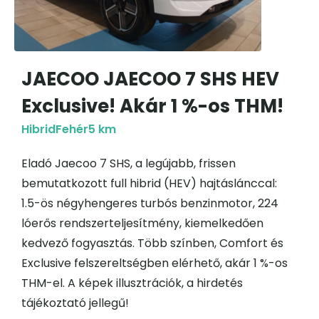
JAECOO JAECOO 7 SHS HEV
Exclusive! Akár 1 %-os THM!
Hibrid
Fehér
5 km
Eladó Jaecoo 7 SHS, a legújabb, frissen
bemutatkozott full hibrid (HEV) hajtáslánccal:
1.5-ös négyhengeres turbós benzinmotor, 224
lóerős rendszerteljesítmény, kiemelkedően
kedvező fogyasztás. Több színben, Comfort és
Exclusive felszereltségben elérhető, akár 1 %-os
THM-el. A képek illusztrációk, a hirdetés
tájékoztató jellegű!