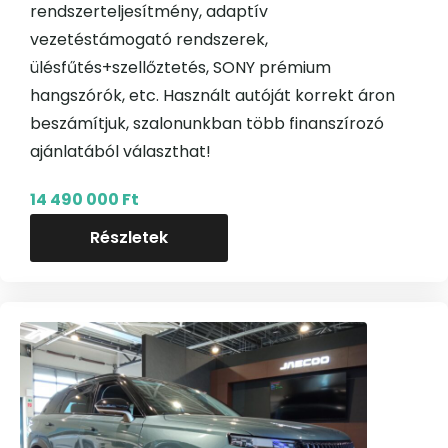
rendszerteljesítmény, adaptív
vezetéstámogató rendszerek,
ülésfűtés+szellőztetés, SONY prémium
hangszórók, etc. Használt autóját korrekt áron
beszámítjuk, szalonunkban több finanszírozó
ajánlatából választhat!
14 490 000 Ft
Részletek