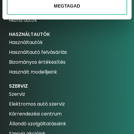
ELEKETROMOS AUTÓK
MEGTAGAD
Elektromos autók
Hibrid autók
HASZNÁLTAUTÓK
Használtautók
Használtautó felvásárlás
Bizományos értékesítés
Használt modelljeink
SZERVIZ
Szerviz
Elektromos autó szerviz
Kárrendezési centrum
Állandó szolgáltatásaink
Szerviz akcióink