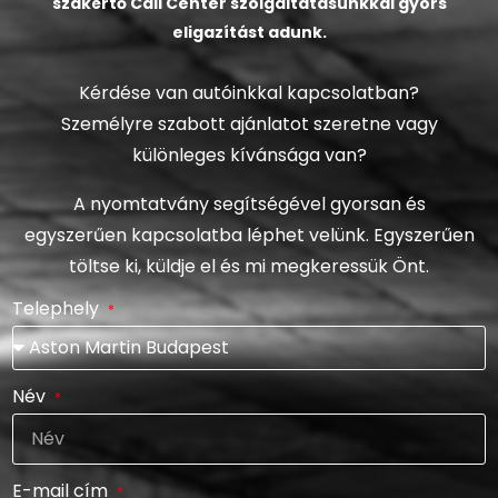
szakértő Call Center szolgáltatásunkkal gyors
eligazítást adunk.
Kérdése van autóinkkal kapcsolatban?
Személyre szabott ajánlatot szeretne vagy
különleges kívánsága van?
A nyomtatvány segítségével gyorsan és
egyszerűen kapcsolatba léphet velünk. Egyszerűen
töltse ki, küldje el és mi megkeressük Önt.
Telephely
Név
E-mail cím