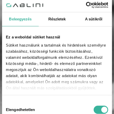
Rendszám
Beleegyezés
Részletek
A sütikről
Alvázszám
Ez a weboldal sütiket használ
Sütiket használunk a tartalmak és hirdetések személyre
szabásához, közösségi funkciók biztosításához,
Elolvastam és elfogadom az
adatkezelési
valamint weboldalforgalmunk elemzéséhez. Ezenkívül
.
tájékoztatót
közösségi média-, hirdető- és elemező partnereinkkel
megosztjuk az Ön weboldalhasználatra vonatkozó
Amennyiben rendszeresen tájékoztatást szeretne
adatait, akik kombinálhatják az adatokat más olyan
kapni a GABLINI akcióiról, újdonságairól, híreiről,
adatokkal, amelyeket Ön adott meg számukra vagy az
regisztráljon és legyen hírlevelünk olvasója!
Ön által használt más szolgáltatásokból gyűjtöttek.
Feliratkozom a hírlevélre
Hozzájárulás
kiválasztása
Elengedhetetlen