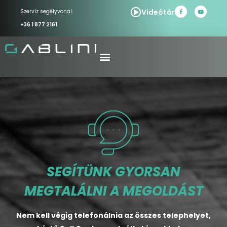
Videótár
Szervíz segélyvonal:
+36 1 877 2161
SEGÍTÜNK GYORSAN
MEGTALÁLNI A MEGOLDÁST
Nem kell végig telefonálnia az összes telephelyet,