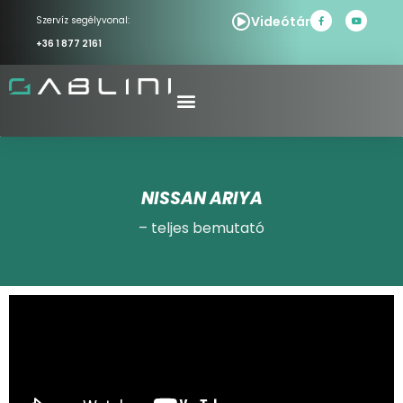
Videótár
Szervíz segélyvonal:
+36 1 877 2161
NISSAN ARIYA
– teljes bemutató