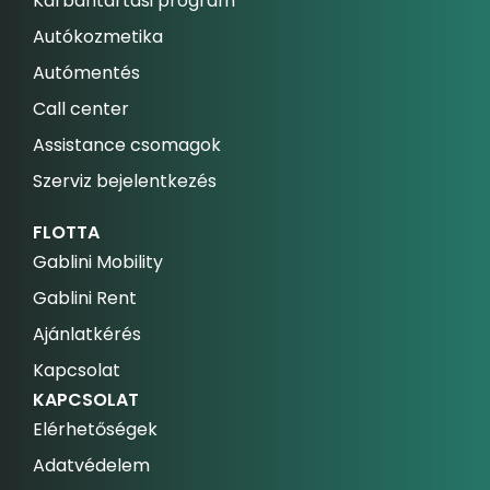
Karbantartási program
Autókozmetika
Autómentés
Call center
Assistance csomagok
Szerviz bejelentkezés
FLOTTA
Gablini Mobility
Gablini Rent
Ajánlatkérés
Kapcsolat
KAPCSOLAT
Elérhetőségek
Adatvédelem