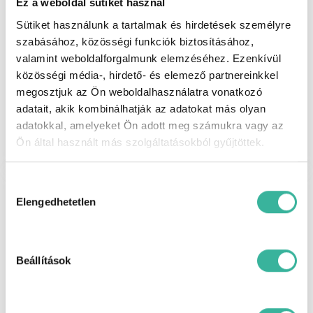
Ez a weboldal sütiket használ
Sütiket használunk a tartalmak és hirdetések személyre
szabásához, közösségi funkciók biztosításához,
valamint weboldalforgalmunk elemzéséhez. Ezenkívül
közösségi média-, hirdető- és elemező partnereinkkel
megosztjuk az Ön weboldalhasználatra vonatkozó
Szerviz bejelentkezés
adatait, akik kombinálhatják az adatokat más olyan
adatokkal, amelyeket Ön adott meg számukra vagy az
Ön által használt más szolgáltatásokból gyűjtöttek.
Hozzájárulás
kiválasztása
Elengedhetetlen
Beállítások
Szerviz információk