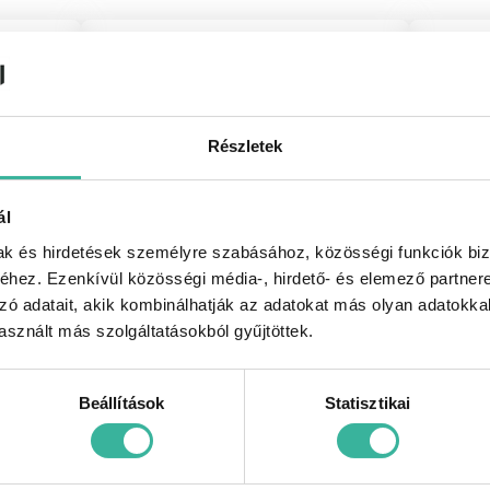
Részletek
k
Elektromos autót keresek​
Hi
ál
mak és hirdetések személyre szabásához, közösségi funkciók biz
hez. Ezenkívül közösségi média-, hirdető- és elemező partner
zó adatait, akik kombinálhatják az adatokat más olyan adatokka
sznált más szolgáltatásokból gyűjtöttek.
Beállítások
Statisztikai
esek
Flotta információk
Sze