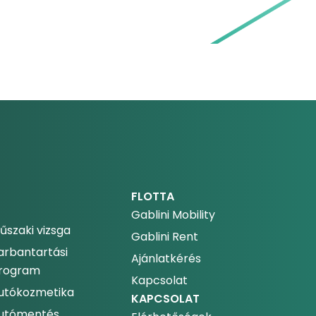
FLOTTA
Gablini Mobility
űszaki vizsga
Gablini Rent
arbantartási
Ajánlatkérés
rogram
Kapcsolat
utókozmetika
KAPCSOLAT
utómentés