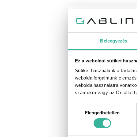
Beleegyezés
Új autót kerese
Ez a weboldal sütiket haszn
Sütiket használunk a tartal
weboldalforgalmunk elemzésé
weboldalhasználatra vonatko
számukra vagy az Ön által ha
Hozzájárulás
Elengedhetetlen
kiválasztása
Használt autót ker