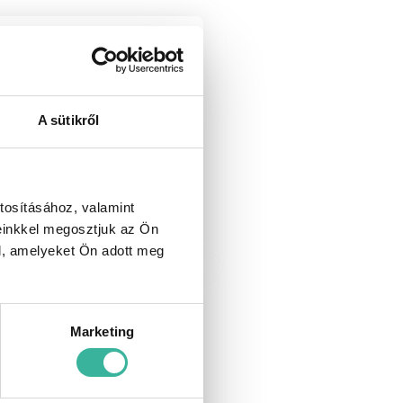
A sütikről
brid autót keresek
tosításához, valamint
einkkel megosztjuk az Ön
l, amelyeket Ön adott meg
Marketing
rviz bejelentkezés