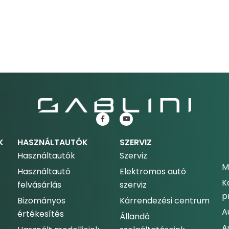
K
HASZNÁLTAUTÓK
SZERVIZ
Használtautók
Szerviz
M
Használtautó
Elektromos autó
K
felvásárlás
szerviz
p
Bizományos
Kárrendezési centrum
A
értékesítés
Állandó
A