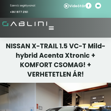
Videótár
Szervíz segélyvonal:
+36 1 877 2161
NISSAN X-TRAIL 1.5 VC-T Mild-
hybrid Acenta Xtronic +
KOMFORT CSOMAG! +
VERHETETLEN ÁR!