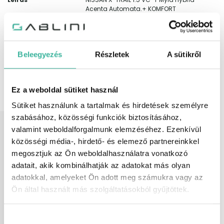
Acenta Automata.+ KOMFORT
CSOMAG! Gyöngyház fehér színben!
//AKCIÓ! // Legújabb modellév,
kiemelkedő alapfelszereltséggel! Full
digitális műszerfal, adaptív
vezetéstámogató rendszerek, 180 fokos
Beleegyezés
Részletek
A sütikről
full HD kamera, CVT intelligens
automata váltó 8 virtuális fokozattal!
Használt autóját korrekt áron
Ez a weboldal sütiket használ
beszámítjuk, szalonunkban több
finanszírozó ajánlatából választhat!
Sütiket használunk a tartalmak és hirdetések személyre
szabásához, közösségi funkciók biztosításához,
Széria
6 hangszóró, ABS (blokkolásgátló),
valamint weboldalforgalmunk elemzéséhez. Ezenkívül
felszereltség
állítható kormány, ASR (kipörgésgátló),
automatikusan sötétedő belső tükör,
közösségi média-, hirdető- és elemező partnereinkkel
bőrkormány, centrálzár, deréktámasz,
megosztjuk az Ön weboldalhasználatra vonatkozó
digitális többzónás klíma, dönthető
adatait, akik kombinálhatják az adatokat más olyan
utasülések, elektromos ablak elöl,
elektromos ablak hátul, elektromos
adatokkal, amelyeket Ön adott meg számukra vagy az
tükör, elektromosan behajtható külső
Ön által használt más szolgáltatásokból gyűjtöttek.
tükrök, első-hátsó parkolóradar,
esőszenzor, ESP (menetstabilizátor),
fáradtságérzékelő, fékasszisztens,
Hozzájárulás
fokozatmentes automata