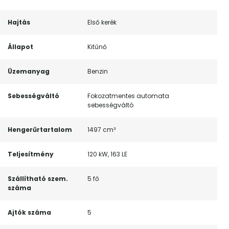
Hajtás
Első kerék
Állapot
Kitűnő
Üzemanyag
Benzin
Sebességváltó
Fokozatmentes automata
sebességváltó
Hengerűrtartalom
1497 cm³
Teljesítmény
120 kW, 163 LE
Szállítható szem.
5 fő
száma
Ajtók száma
5