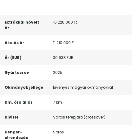
Extrákkal növelt
16 220 000 Ft
ár
Akciós ár
11 210 000 Ft
Ár (EUR)
30 938 EUR
Gyártási év
2025
Okmányok jellege
Érvényes magyar okmányokkal
Km. óra állás
7 km
Kivitel
Városi terepjáró (crossover)
Henger-
Soros
elrendezés