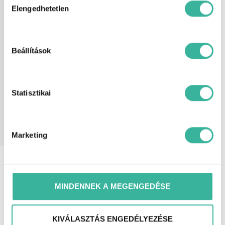
kiválasztása
sebességváltó, függönylégzsák,
Elengedhetetlen
fűthető tükör, guminyomás-ellenőrző
rendszer, hátsó fejtámlák, holttér-
figyelő rendszer, indításgátló
(immobiliser), ISOFIX rendszer,
Beállítások
könnyűfém felni, középső kartámasz,
kulcs nélküli indítás, LED fényszóró,
lemeztető, menetfény, multifunkciós
kormánykerék, oldallégzsák, start-
stop/motormegállító rendszer,
Statisztikai
szervokormány, színezett üveg, tábla-
felismerő funkció, tolatókamera,
tolatóradar, utasoldali légzsák,
ülésmagasság állítás, vezetőoldali
légzsák, visszagurulás-gátló.
Marketing
Extra
6 hangszóró, ABS (blokkolásgátló),
felszereltség
ASR (kipörgésgátló), automatikusan
sötétedő belső tükör, bőrkormány,
deréktámasz, dönthető utasülések,
MINDENNEK A MEGENGEDÉSE
elektromosan behajtható külső tükrök,
első-hátsó parkolóradar, esőszenzor,
ESP (menetstabilizátor),
KIVÁLASZTÁS ENGEDÉLYEZÉSE
fáradtságérzékelő, fékasszisztens,