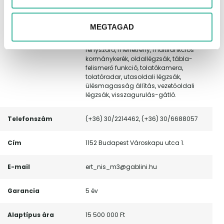
függönylégzsák, guminyomás-
ellenőrző rendszer, hátsó fejtámlák,
holttér-figyelő rendszer, indításgátló
MEGTAGAD
(immobiliser), ISOFIX rendszer, középső
kartámasz, kulcs nélküli indítás, LED
fényszóró, menetfény, multifunkciós
kormánykerék, oldallégzsák, tábla-
felismerő funkció, tolatókamera,
tolatóradar, utasoldali légzsák,
ülésmagasság állítás, vezetőoldali
légzsák, visszagurulás-gátló.
Telefonszám
(+36) 30/2214462, (+36) 30/6688057
Cím
1152 Budapest Városkapu utca 1.
E-mail
ert_nis_m3@gablini.hu
Garancia
5 év
Alaptípus ára
15 500 000 Ft