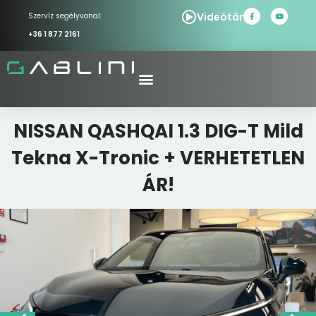
Videótár
Szervíz segélyvonal:
+36 1 877 2161
NISSAN QASHQAI 1.3 DIG-T Mild
Tekna X-Tronic + VERHETETLEN
ÁR!