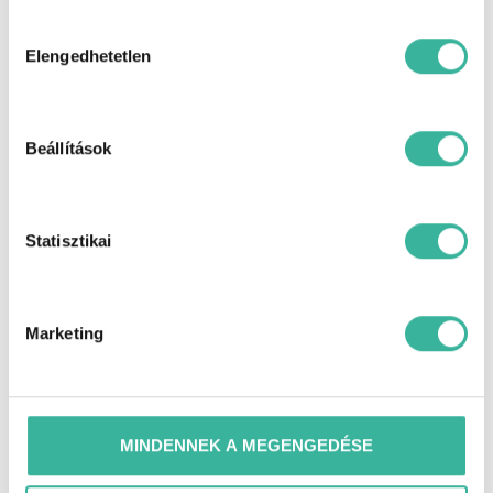
fűtőszálas szélvédő, GPS (navigáció),
Hozzájárulás
guminyomás-ellenőrző rendszer,
kiválasztása
hangvezérlés, hátsó fejtámlák, hátsó
Elengedhetetlen
keresztirányú forgalomra
figyelmeztetés, Hi-Fi, holttér-figyelő
rendszer, HUD / Head-Up Display,
indításgátló (immobiliser), ISOFIX
Beállítások
rendszer, kikapcsolható légzsák,
koccanásgátló, kormányról
vezérelhető hifi, kormányváltó,
ködlámpa, könnyűfém felni, középső
kartámasz, középső légzsák elöl, kulcs
Statisztikai
nélküli indítás, kulcsnélküli
nyitórendszer, LED mátrix fényszóró,
memóriás vezetőülés, menetfény, MP3
lejátszás, MP4 lejátszás,
multifunkcionális kijelző, multifunkciós
Marketing
kormánykerék, oldallégzsák, rádió,
riasztó, sávtartó rendszer, sportülések,
start-stop/motormegállító rendszer,
szervokormány, színezett üveg, tábla-
felismerő funkció, távolsági fényszóró
MINDENNEK A MEGENGEDÉSE
asszisztens, távolságtartó tempomat,
USB csatlakozó, utasoldali légzsák,
ülésmagasság állítás, ütközés