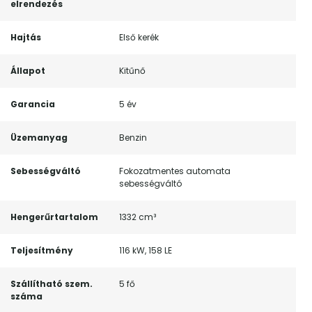
elrendezés
Hajtás
Első kerék
Állapot
Kitűnő
Garancia
5 év
Üzemanyag
Benzin
Sebességváltó
Fokozatmentes automata
sebességváltó
Hengerűrtartalom
1332 cm³
Teljesítmény
116 kW, 158 LE
Szállítható szem.
5 fő
száma