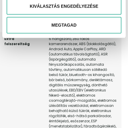
veszélyre felkészítő rendszer, vészfék
KIVÁLASZTÁS ENGEDÉLYEZÉSE
asszisztens, vezeték nélküli
telefontöltés, vezetőoldali légzsák,
visszagurulás-gátló, WMA lejátszás,
MEGTAGAD
garanciális.
Extra
6 hangszóró, 360 fokos
felszereltség
kamerarendszer, ABS (blokkolásgátló),
Android Auto, Apple CarPlay, ARD
(automatikus távolságtartó), ASR
(kipörgésgátló), automata
fényszórókapcsolás, automata
távfény, automatikusan sötétedő
belső tükör, bluetooth-os kihangosító,
bőr belső, bőrkormány, deréktámasz,
digitális műszeregység, dönthető
utasülések, EBD/EBV (elektronikus
fékerő-elosztó), elektromos
csomagtérajtó-mozgatás, elektromos
ülésállítás vezetőoldal, elektromosan
behajtható külső tükrök, elektronikus
rögzítőfék, első-hátsó parkolóradar,
érintőkijelző, esőszenzor, ESP
(menetstabilizátor), fáradtságérzékelő,