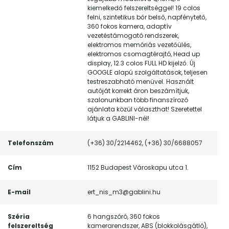
kiemelkedő felszereltséggel! 19 colos
felni, szintetikus bőr belső, napfénytető,
360 fokos kamera, adaptív
vezetéstámogató rendszerek,
elektromos memóriás vezetőülés,
elektromos csomagtérajtó, Head up
display, 12.3 colos FULL HD kijelző. Új
GOOGLE alapú szolgáltatások, teljesen
testreszabható menüvel. Használt
autóját korrekt áron beszámítjuk,
szalonunkban több finanszírozó
ajánlata közül választhat! Szeretettel
látjuk a GABLINI-nél!
Telefonszám
(+36) 30/2214462, (+36) 30/6688057
Cím
1152 Budapest Városkapu utca 1.
E-mail
ert_nis_m3@gablini.hu
Széria
6 hangszóró, 360 fokos
felszereltség
kamerarendszer, ABS (blokkolásgátló),