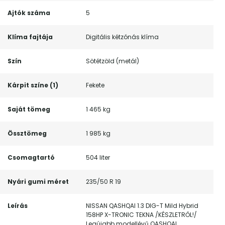
Ajtók száma
5
Klíma fajtája
Digitális kétzónás klíma
Szín
Sötétzöld (metál)
Kárpit színe (1)
Fekete
Saját tömeg
1 465 kg
Össztömeg
1 985 kg
Csomagtartó
504 liter
Nyári gumi méret
235/50 R 19
Leírás
NISSAN QASHQAI 1.3 DIG-T Mild Hybrid
158HP X-TRONIC TEKNA /KÉSZLETRŐL!/
Legújabb modellévű QASHQAI