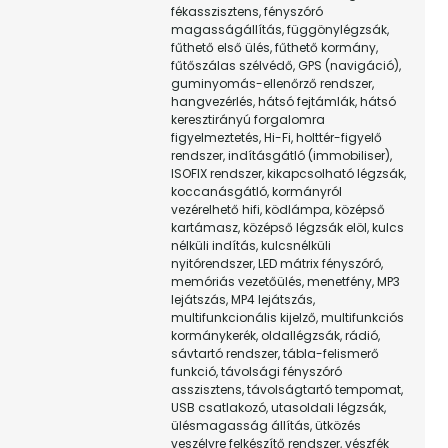
fékasszisztens, fényszóró
magasságállítás, függönylégzsák,
fűthető első ülés, fűthető kormány,
fűtőszálas szélvédő, GPS (navigáció),
guminyomás-ellenőrző rendszer,
hangvezérlés, hátsó fejtámlák, hátsó
keresztirányú forgalomra
figyelmeztetés, Hi-Fi, holttér-figyelő
rendszer, indításgátló (immobiliser),
ISOFIX rendszer, kikapcsolható légzsák,
koccanásgátló, kormányról
vezérelhető hifi, ködlámpa, középső
kartámasz, középső légzsák elöl, kulcs
nélküli indítás, kulcsnélküli
nyitórendszer, LED mátrix fényszóró,
memóriás vezetőülés, menetfény, MP3
lejátszás, MP4 lejátszás,
multifunkcionális kijelző, multifunkciós
kormánykerék, oldallégzsák, rádió,
sávtartó rendszer, tábla-felismerő
funkció, távolsági fényszóró
asszisztens, távolságtartó tempomat,
USB csatlakozó, utasoldali légzsák,
ülésmagasság állítás, ütközés
veszélyre felkészítő rendszer, vészfék