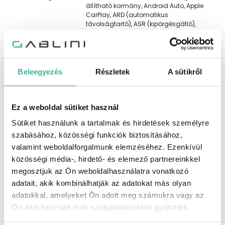
állítható kormány, Android Auto, Apple
CarPlay, ARD (automatikus
távolságtartó), ASR (kipörgésgátló),
automata fényszórókapcsolás,
automata távfény, automatikusan
sötétedő belső tükör, bluetooth-os
kihangosító, bőr belső, bőrkormány,
centrálzár, deréktámasz, digitális
Beleegyezés
Részletek
A sütikről
kétzónás klíma, digitális
műszeregység, dönthető utasülések,
EBD/EBV (elektronikus fékerő-elosztó),
elektromos ablak elöl, elektromos ablak
Ez a weboldal sütiket használ
hátul, elektromos csomagtérajtó-
Sütiket használunk a tartalmak és hirdetések személyre
mozgatás, elektromos tükör,
elektromos ülésállítás vezetőoldal,
szabásához, közösségi funkciók biztosításához,
elektromosan behajtható külső tükrök,
valamint weboldalforgalmunk elemzéséhez. Ezenkívül
elektronikus rögzítőfék, első-hátsó
közösségi média-, hirdető- és elemező partnereinkkel
parkolóradar, érintőkijelző, esőszenzor,
ESP (menetstabilizátor),
megosztjuk az Ön weboldalhasználatra vonatkozó
fáradtságérzékelő, fedélzeti komputer,
adatait, akik kombinálhatják az adatokat más olyan
fékasszisztens, fényszóró
adatokkal, amelyeket Ön adott meg számukra vagy az
magasságállítás, fokozatmentes
automata sebességváltó,
Ön által használt más szolgáltatásokból gyűjtöttek.
függönylégzsák, fűthető első ülés,
fűthető kormány, fűthető tükör,