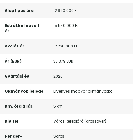
Alaptípus ára
12 990 000 Ft
Extrákkal növelt
15 540 000 Ft
ár
Akciós ár
12 230 000 Ft
Ár (EUR)
33 379 EUR
Gyártási év
2026
Okmányok jellege
Érvényes magyar okmányokkal
Km. óra állás
5 km
Kivitel
Városi terepjáró (crossover)
Henger-
Soros