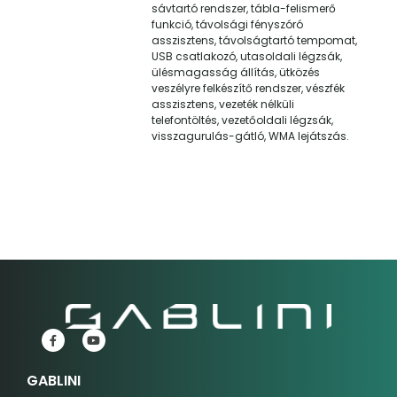
sávtartó rendszer, tábla-felismerő
funkció, távolsági fényszóró
asszisztens, távolságtartó tempomat,
USB csatlakozó, utasoldali légzsák,
ülésmagasság állítás, ütközés
veszélyre felkészítő rendszer, vészfék
asszisztens, vezeték nélküli
telefontöltés, vezetőoldali légzsák,
visszagurulás-gátló, WMA lejátszás.
GABLINI