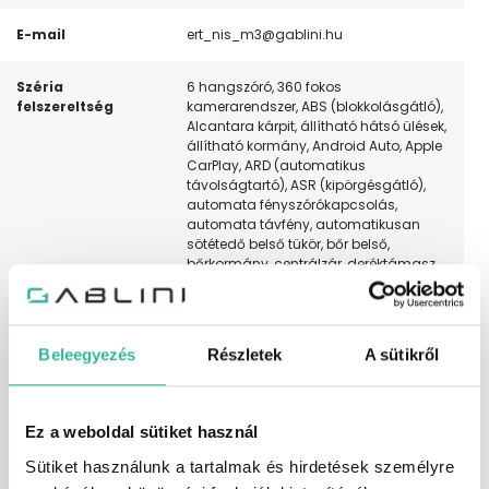
E-mail
ert_nis_m3@gablini.hu
Széria
6 hangszóró, 360 fokos
felszereltség
kamerarendszer, ABS (blokkolásgátló),
Alcantara kárpit, állítható hátsó ülések,
állítható kormány, Android Auto, Apple
CarPlay, ARD (automatikus
távolságtartó), ASR (kipörgésgátló),
automata fényszórókapcsolás,
automata távfény, automatikusan
sötétedő belső tükör, bőr belső,
bőrkormány, centrálzár, deréktámasz,
digitális kétzónás klíma, digitális
műszeregység, EBD/EBV (elektronikus
fékerő-elosztó), elektromos ablak elöl,
elektromos ablak hátul, elektromos
Beleegyezés
Részletek
A sütikről
csomagtérajtó-mozgatás, elektromos
tükör, elektromos ülésállítás
vezetőoldal, elektromosan behajtható
külső tükrök, elektronikus rögzítőfék,
Ez a weboldal sütiket használ
első-hátsó parkolóradar, érintőkijelző,
esőszenzor, ESP (menetstabilizátor),
Sütiket használunk a tartalmak és hirdetések személyre
fáradtságérzékelő, fedélzeti komputer,