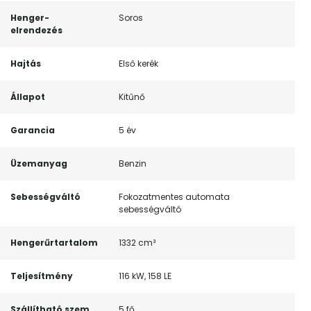
Henger-
Soros
elrendezés
Hajtás
Első kerék
Állapot
Kitűnő
Garancia
5 év
Üzemanyag
Benzin
Sebességváltó
Fokozatmentes automata
sebességváltó
Hengerűrtartalom
1332 cm³
Teljesítmény
116 kW, 158 LE
Szállítható szem.
5 fő