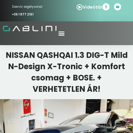
Videótár
Szervíz segélyvonal:
+36 1 877 2161
NISSAN QASHQAI 1.3 DIG-T Mild
N-Design X-Tronic + Komfort
csomag + BOSE. +
VERHETETLEN ÁR!