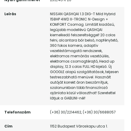
Leírás
NISSAN QASHQAI 1.3 DIG-T Mild Hybrid
158HP 4WD X-TRONIC N-Design +
KOMFORT Csomag. Limitált kiadású,
legújabb modellévű QASHQAI
kiemelkedő felszereltséggel! 20 colos
felni, alcantara bőr belső, napfénytető,
360 fokos kamera, adaptív
vezetéstámogató rendszerek,
elektromos memóriás vezetőülés,
elektromos csomagtérajtó, Head up
display, 12.3 colos FULL HD kijelző. Új
GOOGLE alapú szolgáltatások, teljesen
testreszabható menüvel. Használt
autóját korrekt áron beszámítjuk,
szalonunkban több finanszírozó
ajánlata közül választhat! Szeretettel
látjuk a GABLINI-nél!
Telefonszám
(+36) 30/2214462, (+36) 30/6688057
Cím
1152 Budapest Városkapu utca 1.