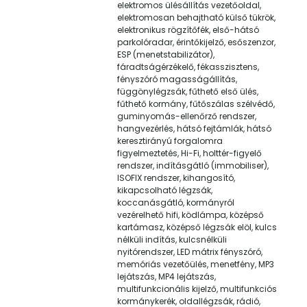
elektromos ülésállítás vezetőoldal,
elektromosan behajtható külső tükrök,
elektronikus rögzítőfék, első-hátsó
parkolóradar, érintőkijelző, esőszenzor,
ESP (menetstabilizátor),
fáradtságérzékelő, fékasszisztens,
fényszóró magasságállítás,
függönylégzsák, fűthető első ülés,
fűthető kormány, fűtőszálas szélvédő,
guminyomás-ellenőrző rendszer,
hangvezérlés, hátsó fejtámlák, hátsó
keresztirányú forgalomra
figyelmeztetés, Hi-Fi, holttér-figyelő
rendszer, indításgátló (immobiliser),
ISOFIX rendszer, kihangosító,
kikapcsolható légzsák,
koccanásgátló, kormányról
vezérelhető hifi, ködlámpa, középső
kartámasz, középső légzsák elöl, kulcs
nélküli indítás, kulcsnélküli
nyitórendszer, LED mátrix fényszóró,
memóriás vezetőülés, menetfény, MP3
lejátszás, MP4 lejátszás,
multifunkcionális kijelző, multifunkciós
kormánykerék, oldallégzsák, rádió,