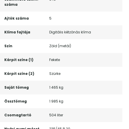
száma
Ajtók száma
5
Klíma fajtája
Digitális kétzónás klíma
Szín
Zöld (metál)
Kárpit színe (1)
Fekete
Kárpit színe (2)
Szürke
Saját tömeg
1 465 kg
Össztömeg
1 985 kg
Csomagtartó
504 liter
Nyári gumi méret
235/45 R 20