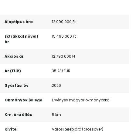
Alaptípus ára
12 990 000 Ft
Extrákkal növelt
15 490 000 Ft
ár
Akciós ár
12 790 000 Ft
Ár (EUR)
35 231 EUR
Gyártási év
2026
Okmányok jellege
Érvényes magyar okmányokkal
Km. óra állás
5 km
Kivitel
Városi terepjáró (crossover)