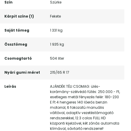
Szín
Szürke
Kárpit színe (1)
Fekete
Saját tömeg
1 331 kg
Össztömeg
1 935 kg
Csomagtartó
504 liter
Nyári gumi méret
215/65 R 17
Leírás
AJÁNDÉK TÉLI CSOMAG: ülés-
korámány-szélvédő fűtés: 250.000.- Ft,
esetleges metál fényezés felér: 180-230
E Ft 4 hengeres 140 lóerős benzin
motorral, 6 fokozatú manuális
váltóval, adaptív vezetéstámogató
rendszerekkel, 12.3 colos FULL HD
központi kijelzővel, két zónás automata
klímával, sávtartó rendszerrel!