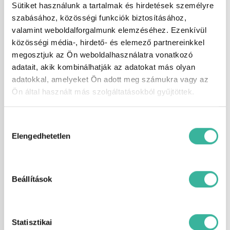
fűthető tükör, fűtőszálas szélvédő,
Sütiket használunk a tartalmak és hirdetések személyre
guminyomás-ellenőrző rendszer,
szabásához, közösségi funkciók biztosításához,
hátsó fejtámlák, hátsó keresztirányú
valamint weboldalforgalmunk elemzéséhez. Ezenkívül
forgalomra figyelmeztetés, holttér-
figyelő rendszer, ISOFIX rendszer,
közösségi média-, hirdető- és elemező partnereinkkel
kihangosító, kikapcsolható légzsák,
megosztjuk az Ön weboldalhasználatra vonatkozó
koccanásgátló, kormányról
adatait, akik kombinálhatják az adatokat más olyan
vezérelhető hifi, ködlámpa, könnyűfém
felni, középső kartámasz, kulcsnélküli
adatokkal, amelyeket Ön adott meg számukra vagy az
indítás, kulcsnélküli nyitórendszer, LED
Ön által használt más szolgáltatásokból gyűjtöttek.
fényszóró, manuális (6 fokozatú)
sebességváltó, menetfény,
multifunkcionális kijelző, multifunkciós
Hozzájárulás
kormánykerék, oldallégzsák,
kiválasztása
parkolóasszisztens, radaros
Elengedhetetlen
fékasszisztens, sávtartó rendszer,
szervokormány, színezett üveg, tábla-
felismerő funkció, távolsági fényszóró
asszisztens, távolságtartó tempomat,
tolatókamera, tolatóradar, USB
Beállítások
csatlakozó, utasoldali légzsák,
ülésmagasság állítás, ütközés
veszélyre felkészítő rendszer, vészfék
asszisztens, vezetőoldali légzsák,
Statisztikai
visszagurulás-gátló.