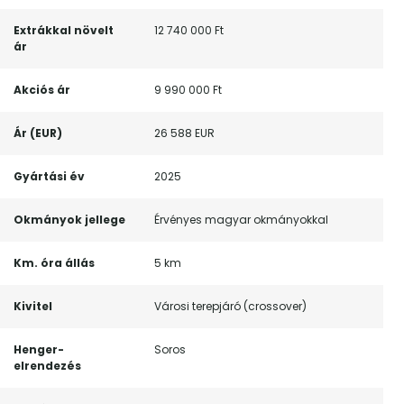
Extrákkal növelt
12 740 000 Ft
ár
Akciós ár
9 990 000 Ft
Ár (EUR)
26 588 EUR
Gyártási év
2025
Okmányok jellege
Érvényes magyar okmányokkal
Km. óra állás
5 km
Kivitel
Városi terepjáró (crossover)
Henger-
Soros
elrendezés