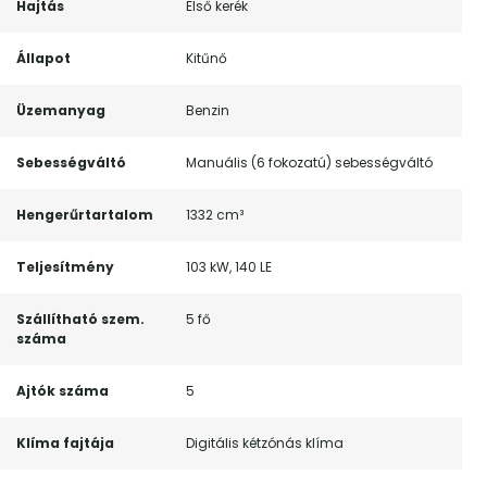
Hajtás
Első kerék
Állapot
Kitűnő
Üzemanyag
Benzin
Sebességváltó
Manuális (6 fokozatú) sebességváltó
Hengerűrtartalom
1332 cm³
Teljesítmény
103 kW, 140 LE
Szállítható szem.
5 fő
száma
Ajtók száma
5
Klíma fajtája
Digitális kétzónás klíma