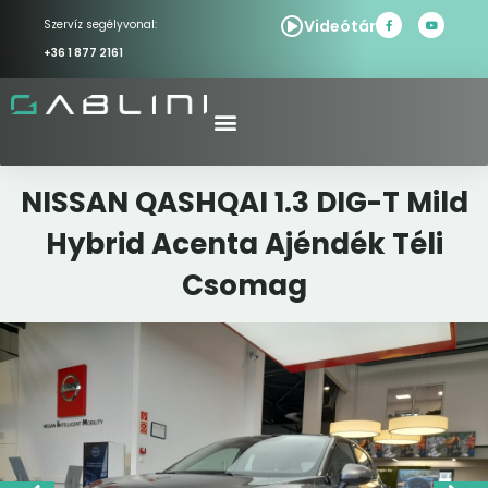
Videótár
Szervíz segélyvonal:
+36 1 877 2161
NISSAN QASHQAI 1.3 DIG-T Mild
Hybrid Acenta Ajéndék Téli
Csomag