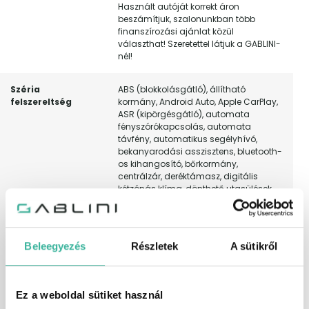
Használt autóját korrekt áron
beszámítjuk, szalonunkban több
finanszírozási ajánlat közül
választhat! Szeretettel látjuk a GABLINI-
nél!
Széria
ABS (blokkolásgátló), állítható
felszereltség
kormány, Android Auto, Apple CarPlay,
ASR (kipörgésgátló), automata
fényszórókapcsolás, automata
távfény, automatikus segélyhívó,
bekanyarodási asszisztens, bluetooth-
os kihangosító, bőrkormány,
centrálzár, deréktámasz, digitális
kétzónás klíma, dönthető utasülések,
EBD/EBV (elektronikus fékerő-elosztó),
elektromos ablak elöl, elektromos ablak
hátul, elektromos tükör, elektromosan
behajtható külső tükrök, elektronikus
Beleegyezés
Részletek
A sütikről
rögzítőfék, érintőkijelző, esőszenzor, ESP
(menetstabilizátor), fáradtságérzékelő,
fedélzeti komputer, fényszóró
magasságállítás, függönylégzsák,
Ez a weboldal sütiket használ
fűthető első ülés, fűthető kormány,