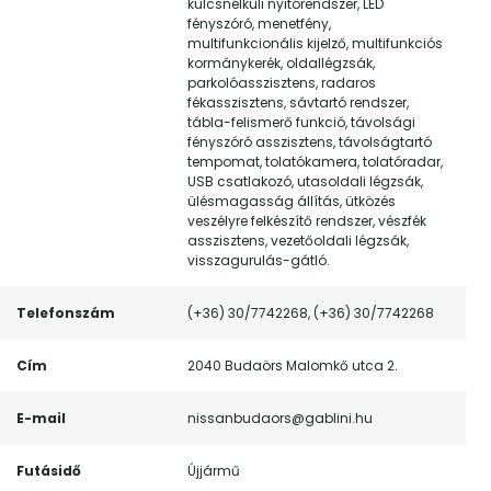
kulcsnélküli nyitórendszer, LED
fényszóró, menetfény,
multifunkcionális kijelző, multifunkciós
kormánykerék, oldallégzsák,
parkolóasszisztens, radaros
fékasszisztens, sávtartó rendszer,
tábla-felismerő funkció, távolsági
fényszóró asszisztens, távolságtartó
tempomat, tolatókamera, tolatóradar,
USB csatlakozó, utasoldali légzsák,
ülésmagasság állítás, ütközés
veszélyre felkészítő rendszer, vészfék
asszisztens, vezetőoldali légzsák,
visszagurulás-gátló.
Telefonszám
(+36) 30/7742268, (+36) 30/7742268
Cím
2040 Budaörs Malomkő utca 2.
E-mail
nissanbudaors@gablini.hu
Futásidő
Újjármű