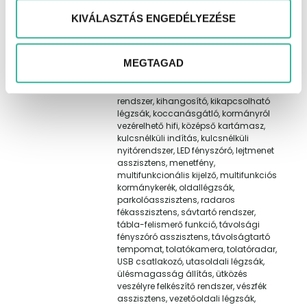
fűthető első ülés, fűthető kormány,
fűtőszálas szélvédő, GPS (navigáció),
KIVÁLASZTÁS ENGEDÉLYEZÉSE
guminyomás-ellenőrző rendszer,
hangvezérlés, hátsó fejtámlák, hátsó
keresztirányú forgalomra
MEGTAGAD
figyelmeztetés, hátsó oldal légzsák,
HIFI, holttér-figyelő rendszer,
indításgátló (immobiliser), ISOFIX
rendszer, kihangosító, kikapcsolható
légzsák, koccanásgátló, kormányról
vezérelhető hifi, középső kartámasz,
kulcsnélküli indítás, kulcsnélküli
nyitórendszer, LED fényszóró, lejtmenet
asszisztens, menetfény,
multifunkcionális kijelző, multifunkciós
kormánykerék, oldallégzsák,
parkolóasszisztens, radaros
fékasszisztens, sávtartó rendszer,
tábla-felismerő funkció, távolsági
fényszóró asszisztens, távolságtartó
tempomat, tolatókamera, tolatóradar,
USB csatlakozó, utasoldali légzsák,
ülésmagasság állítás, ütközés
veszélyre felkészítő rendszer, vészfék
asszisztens, vezetőoldali légzsák,