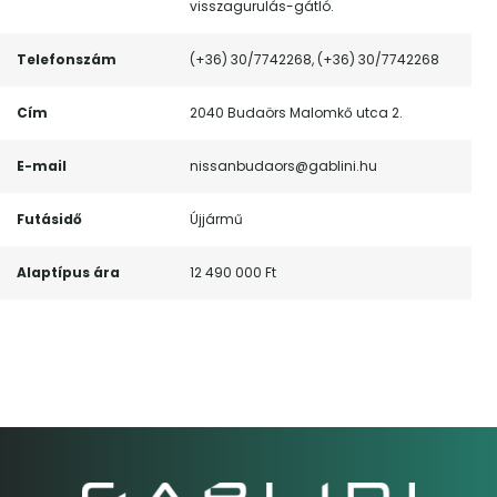
visszagurulás-gátló.
Telefonszám
(+36) 30/7742268, (+36) 30/7742268
Cím
2040 Budaörs Malomkő utca 2.
E-mail
nissanbudaors@gablini.hu
Futásidő
Újjármű
Alaptípus ára
12 490 000 Ft