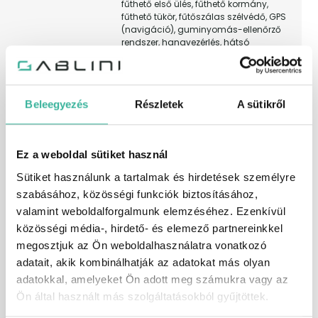
fűthető első ülés, fűthető kormány,
fűthető tükör, fűtőszálas szélvédő, GPS
(navigáció), guminyomás-ellenőrző
rendszer, hangvezérlés, hátsó
fejtámlák, hátsó keresztirányú
forgalomra figyelmeztetés, hátsó oldal
légzsák, HIFI, holttér-figyelő rendszer,
indításgátló (immobiliser), ISOFIX
Beleegyezés
Részletek
A sütikről
rendszer, kihangosító, kikapcsolható
légzsák, koccanásgátló, kormányról
vezérelhető hifi, könnyűfém felni,
középső kartámasz, kulcsnélküli
Ez a weboldal sütiket használ
indítás, kulcsnélküli nyitórendszer, LED
fényszóró, lejtmenet asszisztens,
Sütiket használunk a tartalmak és hirdetések személyre
manuális (6 fokozatú) sebességváltó,
szabásához, közösségi funkciók biztosításához,
menetfény, multifunkcionális kijelző,
multifunkciós kormánykerék,
valamint weboldalforgalmunk elemzéséhez. Ezenkívül
oldallégzsák, parkolóasszisztens,
közösségi média-, hirdető- és elemező partnereinkkel
radaros fékasszisztens, sávtartó
megosztjuk az Ön weboldalhasználatra vonatkozó
rendszer, sebességfüggő
szervókormány, start-
adatait, akik kombinálhatják az adatokat más olyan
stop/motormegállító rendszer,
adatokkal, amelyeket Ön adott meg számukra vagy az
szervokormány, színezett üveg, tábla-
Ön által használt más szolgáltatásokból gyűjtöttek.
felismerő funkció, távolsági fényszóró
asszisztens, távolságtartó tempomat,