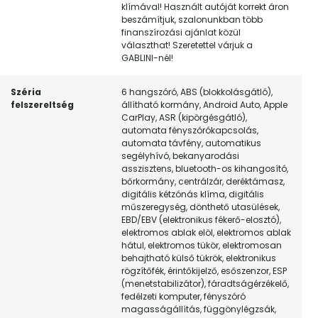
klímával! Használt autóját korrekt áron
beszámítjuk, szalonunkban több
finanszírozási ajánlat közül
választhat! Szeretettel várjuk a
GABLINI-nél!
Széria
6 hangszóró, ABS (blokkolásgátló),
felszereltség
állítható kormány, Android Auto, Apple
CarPlay, ASR (kipörgésgátló),
automata fényszórókapcsolás,
automata távfény, automatikus
segélyhívó, bekanyarodási
asszisztens, bluetooth-os kihangosító,
bőrkormány, centrálzár, deréktámasz,
digitális kétzónás klíma, digitális
műszeregység, dönthető utasülések,
EBD/EBV (elektronikus fékerő-elosztó),
elektromos ablak elöl, elektromos ablak
hátul, elektromos tükör, elektromosan
behajtható külső tükrök, elektronikus
rögzítőfék, érintőkijelző, esőszenzor, ESP
(menetstabilizátor), fáradtságérzékelő,
fedélzeti komputer, fényszóró
magasságállítás, függönylégzsák,