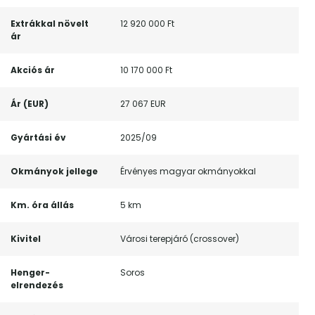
Extrákkal növelt
12 920 000 Ft
ár
Akciós ár
10 170 000 Ft
Ár (EUR)
27 067 EUR
Gyártási év
2025/09
Okmányok jellege
Érvényes magyar okmányokkal
Km. óra állás
5 km
Kivitel
Városi terepjáró (crossover)
Henger-
Soros
elrendezés