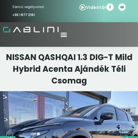
Videótár
Szervíz segélyvonal:
+36 1 877 2161
NISSAN QASHQAI 1.3 DIG-T Mild
Hybrid Acenta Ajándék Téli
Csomag