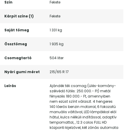
Szín
Fekete
Kárpit színe (1)
Fekete
Saját tömeg
1 331 kg
Össztömeg
1 935 kg
Csomagtartó
504 liter
Nyári gumi méret
215/65 R 17
Leírás
Ajándék téli csomag (ülés-kormány-
szélvédő fűtés: 250.000.- Ft) metál
fényezés 180.000.- Ft, amennyiben
nem ezüst színt választ. 4 hengeres
140 lóerős benzin motorral, 6 fokozatú
manuális váltóval, LED lámpákkal elől
hátul, kulcs nélküli indítással, adaptív
tempomattal, , 12.3 colos FULL HD
központi kijelzővel, két zónás automata