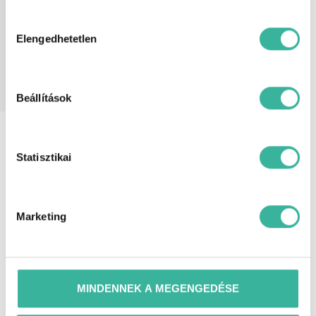
tolatókamera, tolatóradar, USB
Hozzájárulás
csatlakozó, utasoldali légzsák,
ülésmagasság állítás, ütközés
kiválasztása
Elengedhetetlen
veszélyre felkészítő rendszer, vészfék
asszisztens, vezetőoldali légzsák,
visszagurulás-gátló, autóbeszámítás
lehetséges, azonnal elvihető,
garanciális.
Beállítások
Extra
6 hangszóró, ABS (blokkolásgátló),
felszereltség
Android Auto, Apple CarPlay, ASR
(kipörgésgátló), automata
Statisztikai
fényszórókapcsolás, automata
távfény, automatikus segélyhívó,
bekanyarodási asszisztens, bluetooth-
os kihangosító, bőrkormány,
Marketing
deréktámasz, digitális műszeregység,
dönthető utasülések, EBD/EBV
(elektronikus fékerő-elosztó),
elektromosan behajtható külső tükrök,
elektronikus rögzítőfék, érintőkijelző,
esőszenzor, ESP (menetstabilizátor),
MINDENNEK A MEGENGEDÉSE
fáradtságérzékelő, fényszóró
magasságállítás, függönylégzsák,