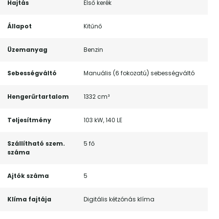
Hajtás
Első kerék
Állapot
Kitűnő
Üzemanyag
Benzin
Sebességváltó
Manuális (6 fokozatú) sebességváltó
Hengerűrtartalom
1332 cm³
Teljesítmény
103 kW, 140 LE
Szállítható szem.
5 fő
száma
Ajtók száma
5
Klíma fajtája
Digitális kétzónás klíma