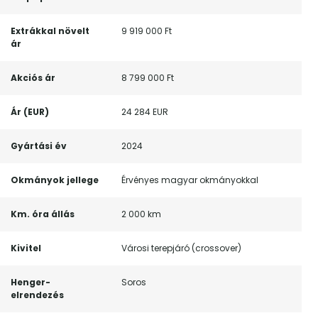
Extrákkal növelt
9 919 000 Ft
ár
Akciós ár
8 799 000 Ft
Ár (EUR)
24 284 EUR
Gyártási év
2024
Okmányok jellege
Érvényes magyar okmányokkal
Km. óra állás
2 000 km
Kivitel
Városi terepjáró (crossover)
Henger-
Soros
elrendezés