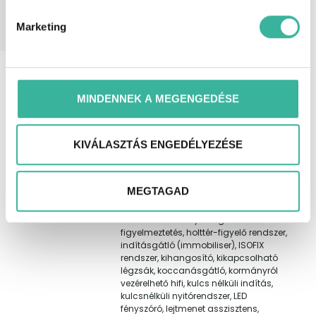
Magyarországon, első tulajdonostól,
garanciális, garantált km futás,
Marketing
keveset futott, rendelhető.
Extra
6 hangszóró, 360 fokos
felszereltség
kamerarendszer, ABS (blokkolásgátló),
Android Auto, Apple CarPlay, automata
MINDENNEK A MEGENGEDÉSE
fényszórókapcsolás, automatikus
segélyhívó, defekttűrő abroncsok,
elektromos ülésállítás vezetőoldal,
elektromosan behajtható külső tükrök,
KIVÁLASZTÁS ENGEDÉLYEZÉSE
elektronikus rögzítőfék, esőszenzor, ESP
(menetstabilizátor), fáradtságérzékelő,
fékasszisztens, függönylégzsák,
MEGTAGAD
fűthető első ülés, guminyomás-
ellenőrző rendszer, hátsó fejtámlák,
hátsó keresztirányú forgalomra
figyelmeztetés, holttér-figyelő rendszer,
indításgátló (immobiliser), ISOFIX
rendszer, kihangosító, kikapcsolható
légzsák, koccanásgátló, kormányról
vezérelhető hifi, kulcs nélküli indítás,
kulcsnélküli nyitórendszer, LED
fényszóró, lejtmenet asszisztens,