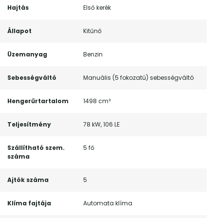
Hajtás
Első kerék
Állapot
Kitűnő
Üzemanyag
Benzin
Sebességváltó
Manuális (5 fokozatú) sebességváltó
Hengerűrtartalom
1498 cm³
Teljesítmény
78 kW, 106 LE
Szállítható szem.
5 fő
száma
Ajtók száma
5
Klíma fajtája
Automata klíma