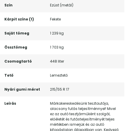
Szín
Ezüst (metál)
Kárpit színe (1)
Fekete
Saját tömeg
1 239 kg
Össztömeg
1 703 kg
Csomagtartó
448 liter
Tető
Lemeztető
Nyári gumi méret
215/55 R 17
Leírás
Márkakereskedésünk tesztautója,
alacsony futás teljesítménnyel! Mivel
ez az autó tesztjárműként szolgál,
előéletét és futásteljesítményét teljes
mértékben ismerjük és az autó
kifogástalan állapotban van. Kedvező