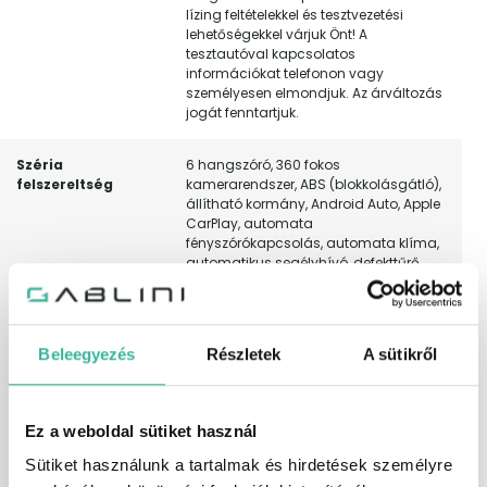
lízing feltételekkel és tesztvezetési
lehetőségekkel várjuk Önt! A
tesztautóval kapcsolatos
információkat telefonon vagy
személyesen elmondjuk. Az árváltozás
jogát fenntartjuk.
Széria
6 hangszóró, 360 fokos
felszereltség
kamerarendszer, ABS (blokkolásgátló),
állítható kormány, Android Auto, Apple
CarPlay, automata
fényszórókapcsolás, automata klíma,
automatikus segélyhívó, defekttűrő
abroncsok, elektromos ablak elöl,
elektromos ablak hátul, elektromos
tükör, elektromos ülésállítás
vezetőoldal, elektromosan behajtható
Beleegyezés
Részletek
A sütikről
külső tükrök, elektronikus rögzítőfék,
esőszenzor, ESP (menetstabilizátor),
fáradtságérzékelő, fedélzeti komputer,
fékasszisztens, függönylégzsák,
Ez a weboldal sütiket használ
fűthető első ülés, fűthető tükör,
guminyomás-ellenőrző rendszer,
Sütiket használunk a tartalmak és hirdetések személyre
hátsó fejtámlák, hátsó keresztirányú