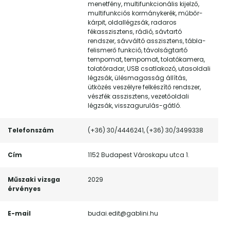
menetfény, multifunkcionális kijelző,
multifunkciós kormánykerék, műbőr-
kárpit, oldallégzsák, radaros
fékasszisztens, rádió, sávtartó
rendszer, sávváltó asszisztens, tábla-
felismerő funkció, távolságtartó
tempomat, tempomat, tolatókamera,
tolatóradar, USB csatlakozó, utasoldali
légzsák, ülésmagasság állítás,
ütközés veszélyre felkészítő rendszer,
vészfék asszisztens, vezetőoldali
légzsák, visszagurulás-gátló.
Telefonszám
(+36) 30/4446241, (+36) 30/3499338
Cím
1152 Budapest Városkapu utca 1.
Műszaki vizsga
2029
érvényes
E-mail
budai.edit@gablini.hu