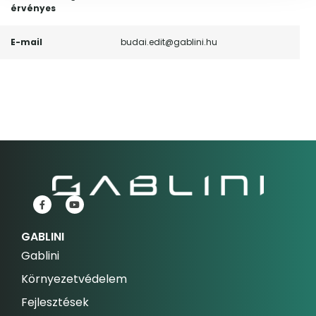
érvényes
E-mail
budai.edit@gablini.hu
GABLINI
Gablini
Környezetvédelem
Fejlesztések