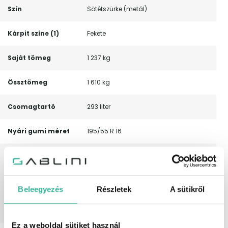
Szín
Sötétszürke (metál)
Kárpit színe (1)
Fekete
Saját tömeg
1 237 kg
Össztömeg
1 610 kg
Csomagtartó
293 liter
Nyári gumi méret
195/55 R 16
Leírás
Mivel ez az autó tesztjárműként szolgál,
előéletét és futásteljesítményét teljes
mértékben ismerjük és az autó
kifogástalan állapotban van. Kedvező
Beleegyezés
Részletek
A sütikről
lízing feltételekkel és tesztvezetési
lehetőségekkel várjuk Önt! Az
árváltozás jogát fenntartjuk.
Ez a weboldal sütiket használ