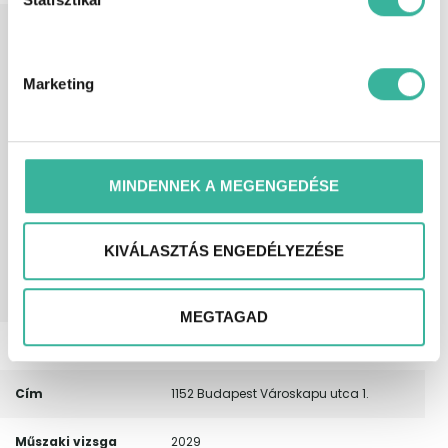
Extra
4 hangszóró, ABS (blokkolásgátló),
felszereltség
Apple CarPlay, automata
fényszórókapcsolás, érintőkijelző, ESP
(menetstabilizátor), fáradtságérzékelő,
Marketing
függönylégzsák, indításgátló
(immobiliser), ISOFIX rendszer,
kormányról vezérelhető hifi, ködlámpa,
kulcs nélküli indítás, LED fényszóró,
oldallégzsák, rádió, sávtartó rendszer,
MINDENNEK A MEGENGEDÉSE
sávváltó asszisztens, tábla-felismerő
funkció, tempomat, tolatókamera,
tolatóradar, USB csatlakozó, utasoldali
légzsák, ülésmagasság állítás,
KIVÁLASZTÁS ENGEDÉLYEZÉSE
ütközés veszélyre felkészítő rendszer,
vészfék asszisztens, vezetőoldali
légzsák.
MEGTAGAD
Telefonszám
(+36) 30/4446241, (+36) 30/3499338
Cím
1152 Budapest Városkapu utca 1.
Műszaki vizsga
2029