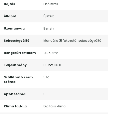
Hajtás
Első kerék
Állapot
Újszerű
Üzemanyag
Benzin
Sebességváltó
Manuális (5 fokozatú) sebességváltó
Hengerűrtartalom
1495 cm³
Teljesítmény
85 kW, 116 LE
Szállítható szem.
5 fő
száma
Ajtók száma
5
Klíma fajtája
Digitális klíma