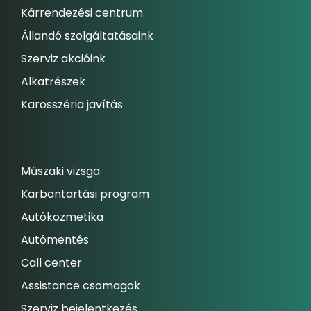
Kárrendezési centrum
Állandó szolgáltatásaink
Szerviz akcióink
Alkatrészek
Karosszéria javítás
Műszaki vizsga
Karbantartási program
Autókozmetika
Autómentés
Call center
Assistance csomagok
Szerviz bejelentkezés