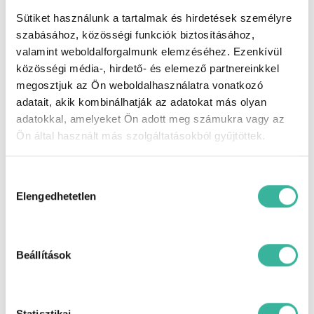
Széria
4 hangszóró, ABS (blokkolásgátló),
Sütiket használunk a tartalmak és hirdetések személyre
felszereltség
állítható kormány, Apple CarPlay,
automata fényszórókapcsolás,
szabásához, közösségi funkciók biztosításához,
centrálzár, digitális klíma, elektromos
valamint weboldalforgalmunk elemzéséhez. Ezenkívül
ablak elöl, elektromos ablak hátul,
közösségi média-, hirdető- és elemező partnereinkkel
érintőkijelző, ESP (menetstabilizátor),
fáradtságérzékelő, fedélzeti komputer,
megosztjuk az Ön weboldalhasználatra vonatkozó
függönylégzsák, indításgátló
adatait, akik kombinálhatják az adatokat más olyan
(immobiliser), ISOFIX rendszer,
adatokkal, amelyeket Ön adott meg számukra vagy az
kormányról vezérelhető hifi, ködlámpa,
kulcs nélküli indítás, LED fényszóró,
Ön által használt más szolgáltatásokból gyűjtöttek.
manuális (5 fokozatú) sebességváltó,
oldallégzsák, rádió, sávtartó rendszer,
sávváltó asszisztens, szervokormány,
Hozzájárulás
tábla-felismerő funkció, tempomat,
kiválasztása
Elengedhetetlen
tolatókamera, tolatóradar, USB
csatlakozó, utasoldali légzsák,
ülésmagasság állítás, ütközés
veszélyre felkészítő rendszer, vészfék
asszisztens, vezetőoldali légzsák,
Beállítások
autóbeszámítás lehetséges, azonnal
elvihető, első forgalomba helyezés
Magyarországon, első tulajdonostól,
rendelhető.
Statisztikai