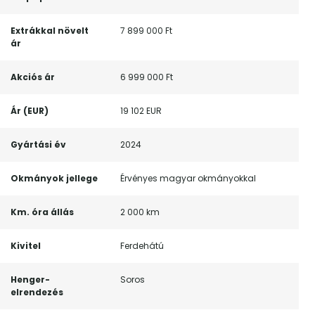
Extrákkal növelt
7 899 000 Ft
ár
Akciós ár
6 999 000 Ft
Ár (EUR)
19 102 EUR
Gyártási év
2024
Okmányok jellege
Érvényes magyar okmányokkal
Km. óra állás
2 000 km
Kivitel
Ferdehátú
Henger-
Soros
elrendezés