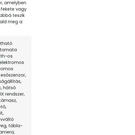
er, amelyben
 fekete vagy
abbá teszik
tald meg a
ítható
automata
oth-os
 elektromos
tromos
, esőszenzor,
ágállítás,
k, hátsó
IX rendszer,
rtámasz,
ető,
t,
ávváltó
veg, tábla-
kamera,