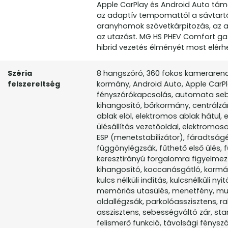
Apple CarPlay és Android Auto tám
az adaptív tempomattól a sávtartó
aranyhomok szövetkárpitozás, az 
az utazást. MG HS PHEV Comfort g
hibrid vezetés élményét most elérh
Széria
8 hangszóró, 360 fokos kamerarendsz
felszereltség
kormány, Android Auto, Apple CarP
fényszórókapcsolás, automata sebe
kihangosító, bőrkormány, centrálzár
ablak elöl, elektromos ablak hátul
ülésállítás vezetőoldal, elektromosan
ESP (menetstabilizátor), fáradtságé
függönylégzsák, fűthető első ülés, 
keresztirányú forgalomra figyelmezte
kihangosító, koccanásgátló, kormán
kulcs nélküli indítás, kulcsnélküli n
memóriás utasülés, menetfény, multi
oldallégzsák, parkolóasszisztens, ra
asszisztens, sebességváltó zár, st
felismerő funkció, távolsági fény