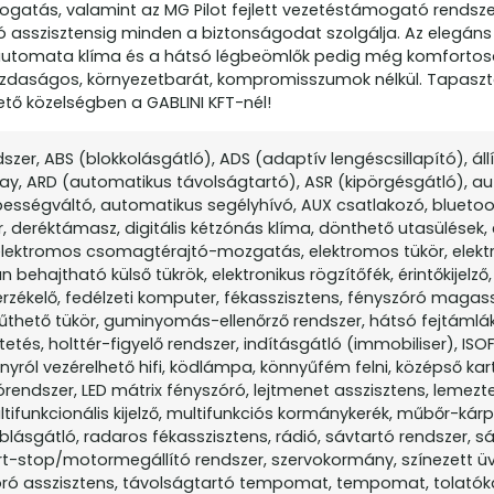
ogatás, valamint az MG Pilot fejlett vezetéstámogató rendsz
 asszisztensig minden a biztonságodat szolgálja. Az elegáns
automata klíma és a hátsó légbeömlők pedig még komfortos
azdaságos, környezetbarát, kompromisszumok nélkül. Tapasz
ető közelségben a GABLINI KFT-nél!
er, ABS (blokkolásgátló), ADS (adaptív lengéscsillapító), áll
lay, ARD (automatikus távolságtartó), ASR (kipörgésgátló), 
sségváltó, automatikus segélyhívó, AUX csatlakozó, blueto
, deréktámasz, digitális kétzónás klíma, dönthető utasülések,
, elektromos csomagtérajtó-mozgatás, elektromos tükör, elek
 behajtható külső tükrök, elektronikus rögzítőfék, érintőkijelző
rzékelő, fedélzeti komputer, fékasszisztens, fényszóró magass
fűthető tükör, guminyomás-ellenőrző rendszer, hátsó fejtámlá
tés, holttér-figyelő rendszer, indításgátló (immobiliser), ISOF
yról vezérelhető hifi, ködlámpa, könnyűfém felni, középső ka
yitórendszer, LED mátrix fényszóró, lejtmenet asszisztens, lemezt
funkcionális kijelző, multifunkciós kormánykerék, műbőr-kárpi
blásgátló, radaros fékasszisztens, rádió, sávtartó rendszer, s
art-stop/motormegállító rendszer, szervokormány, színezett ü
szóró asszisztens, távolságtartó tempomat, tempomat, tolató