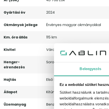
Ár (EUR)
43 768 EUR
Gyártási év
2024
Okmányok jellege
Érvényes magyar okmányokkal
Km. óra állás
115 km
Kivitel
Városi terepjáró (crossover)
Henger-
Soros
elrendezés
Beleegyezés
Hajtás
Első kerék
Ez a weboldal sütiket haszn
Állapot
Kitűnő
Sütiket használunk a tartal
weboldalforgalmunk elemzésé
weboldalhasználatra vonatko
Üzemanyag
Benzin