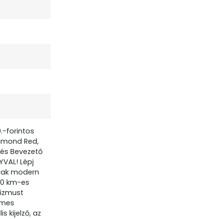
.-forintos
iamond Red,
 és Bevezető
YVAL! Lépj
csak modern
00 km-es
mizmust
lmes
 kijelző, az