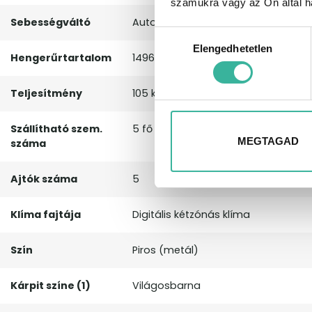
számukra vagy az Ön által ha
Sebességváltó
Automata sebességváltó
Hozzájárulás
Elengedhetetlen
kiválasztása
Hengerűrtartalom
1496 cm³
Teljesítmény
105 kW, 143 LE
Szállítható szem.
5 fő
MEGTAGAD
száma
Ajtók száma
5
Klíma fajtája
Digitális kétzónás klíma
Szín
Piros (metál)
Kárpit színe (1)
Világosbarna