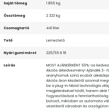
Saját tömeg
1 855 kg
Össztömeg
2 323 kg
Csomagtartó
441 liter
Tető
Lemeztető
Nyári gumi méret
225/55 R 19
Leírás
MOST AJÁNDÉKKÉNT 50%-os kedvezmén
Akciós árkedvezmény! Ajándék 3- fáz
aranyhomok színű ecobőr üléskárpit
Akciós áron készletről azonnal meg
be a plug-in hibrid technológia v
megjelenésével hódít, hanem akár 1
fogyasztásával a fenntarthatóság új
biztosít, miközben az automata vá
vezetésről városban és országúton eg