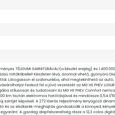
yes TÉLIGUMI GARNITÚRÁVAL!(a készlet erejéig) és 1.400.000
isú töltőkábellel! Készleten lévő, azonnal vihető, gyönyörű D
tal. Látogasson el szalonunkba, ahol megtekinthető az autó,
vásárolhatja! Fedezd fel a jövő vezetését az MG HS PHEV LUXUR
ilágába stílusosan és tudatosan! Az MG HS PHEV Comfort nem
00 km tisztán elektromos hatótávjával és mindössze 0,54 l/1
 szintjét képviseli. A 272 lóerős teljesítmény lenyűgöző dina
ltó és az elsőkerék-meghajtás gondoskodik a könnyed, kénye
yaránt. A gazdag alapfelszereltség része a 12,3 colos digitális