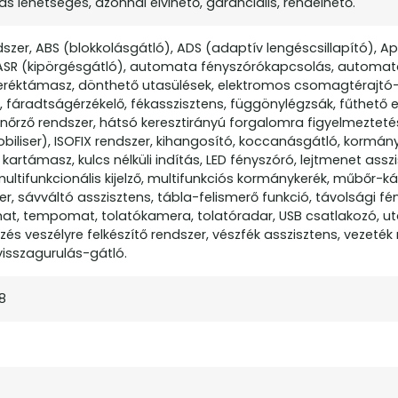
 lehetséges, azonnal elvihető, garanciális, rendelhető.
zer, ABS (blokkolásgátló), ADS (adaptív lengéscsillapító), Ap
ASR (kipörgésgátló), automata fényszórókapcsolás, automat
deréktámasz, dönthető utasülések, elektromos csomagtérajt
, fáradtságérzékelő, fékasszisztens, függönylégzsák, fűthető el
rző rendszer, hátsó keresztirányú forgalomra figyelmeztetés
obiliser), ISOFIX rendszer, kihangosító, koccanásgátló, kormány
kartámasz, kulcs nélküli indítás, LED fényszóró, lejtmenet asszi
tifunkcionális kijelző, multifunkciós kormánykerék, műbőr-kár
er, sávváltó asszisztens, tábla-felismerő funkció, távolsági f
at, tempomat, tolatókamera, tolatóradar, USB csatlakozó, ut
és veszélyre felkészítő rendszer, vészfék asszisztens, vezeték n
 visszagurulás-gátló.
8