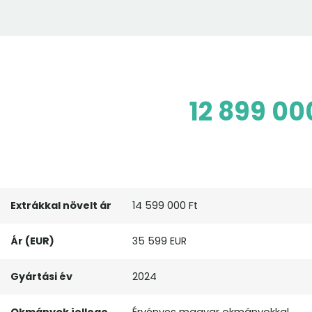
12 899 00
Extrákkal növelt ár
14 599 000 Ft
Ár (EUR)
35 599 EUR
Gyártási év
2024