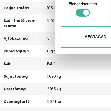
Elengedhetetlen
kiválasztása
Teljesítmény
105 kW, 143 LE
Szállítható szem.
5 fő
száma
MEGTAGAD
Ajtók száma
5
Klíma fajtája
Digitális kétzónás klíma
Szín
Fehér
Saját tömeg
1 690 kg
Össztömeg
2 165 kg
Csomagtartó
507 liter