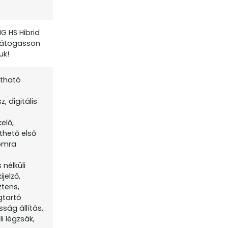
G HS Hibrid
 Látogasson
uk!
ítható
 digitális
elő,
thető első
lomra
nélküli
jelző,
ztens,
gtartó
ság állítás,
i légzsák,