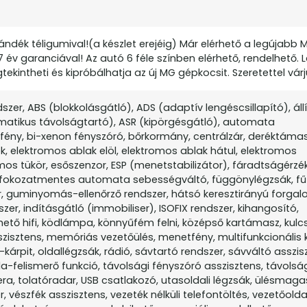
dék téligumival!(a készlet erejéig) Már elérhető a legújabb M
 év garanciával! Az autó 6 féle színben elérhető, rendelhető.
intheti és kipróbálhatja az új MG gépkocsit. Szeretettel várj
er, ABS (blokkolásgátló), ADS (adaptív lengéscsillapító), áll
matikus távolságtartó), ASR (kipörgésgátló), automata
ny, bi-xenon fényszóró, bőrkormány, centrálzár, deréktámasz,
, elektromos ablak elöl, elektromos ablak hátul, elektromos
 tükör, esőszenzor, ESP (menetstabilizátor), fáradtságérzék
s, fokozatmentes automata sebességváltó, függönylégzsák, fű
ör, guminyomás-ellenőrző rendszer, hátsó keresztirányú forga
szer, indításgátló (immobiliser), ISOFIX rendszer, kihangosító,
tő hifi, ködlámpa, könnyűfém felni, középső kartámasz, kulcs 
szisztens, memóriás vezetőülés, menetfény, multifunkcionális ki
árpit, oldallégzsák, rádió, sávtartó rendszer, sávváltó asszis
a-felismerő funkció, távolsági fényszóró asszisztens, távolsá
 tolatóradar, USB csatlakozó, utasoldali légzsák, ülésmagas
, vészfék asszisztens, vezeték nélküli telefontöltés, vezetőoldal