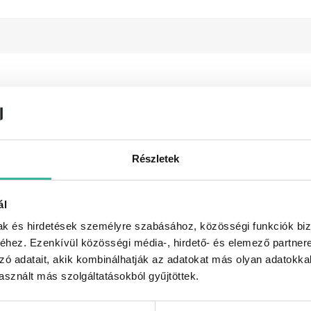
Részletek
ál
mak és hirdetések személyre szabásához, közösségi funkciók biz
hez. Ezenkívül közösségi média-, hirdető- és elemező partner
zó adatait, akik kombinálhatják az adatokat más olyan adatokka
gváltó
sznált más szolgáltatásokból gyűjtöttek.