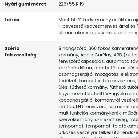
Nyári gumi méret
225/55 R 19
Leírás
Most 50 % kedvezmény értékben aján
+ bevezető kedvezményes árral és 7
el márkakereskedésünkbe ahol megtek
Széria
8 hangszóró, 360 fokos kamerarendsz
felszereltség
kormány, Apple CarPlay, ARD (auto
fényszórókapcsolás, automata távfé
kétzónás klíma, dönthető utasülések
csomagtérajtó-mozgatás, elektromos
fedélzeti komputer, fékassziszten
ülés, fűthető kormány, fűthető tük
figyelmeztetés, holttér-figyelő rend
koccanásgátló, kormányról vezérelhe
indítás, LED fényszóró, lejtmenet as
multifunkciós kormánykerék, műbőr-k
szervokormány, színezett üveg, tábl
tempomat, tempomat, tolatókamera,
ütközés veszélyre felkészítő rendszer