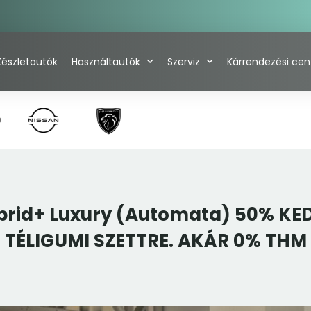
Készletautók
Használtautók
Szerviz
Kárrendezési ce
ybrid+ Luxury (Automata) 50% 
TÉLIGUMI SZETTRE. AKÁR 0% THM