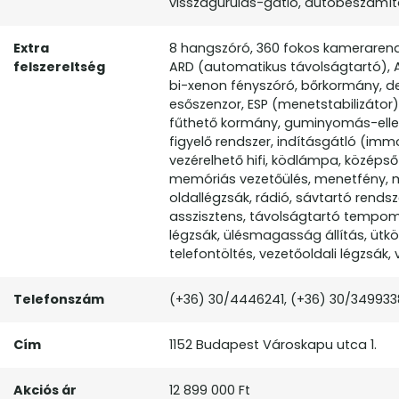
visszagurulás-gátló, autóbeszámítás
Extra
8 hangszóró, 360 fokos kamerarends
felszereltség
ARD (automatikus távolságtartó), 
bi-xenon fényszóró, bőrkormány, 
esőszenzor, ESP (menetstabilizátor)
fűthető kormány, guminyomás-ellenő
figyelő rendszer, indításgátló (imm
vezérelhető hifi, ködlámpa, középső 
memóriás vezetőülés, menetfény, mul
oldallégzsák, rádió, sávtartó rendsz
asszisztens, távolságtartó tempom
légzsák, ülésmagasság állítás, ütköz
telefontöltés, vezetőoldali légzsák,
Telefonszám
(+36) 30/4446241, (+36) 30/349933
Cím
1152 Budapest Városkapu utca 1.
Akciós ár
12 899 000 Ft