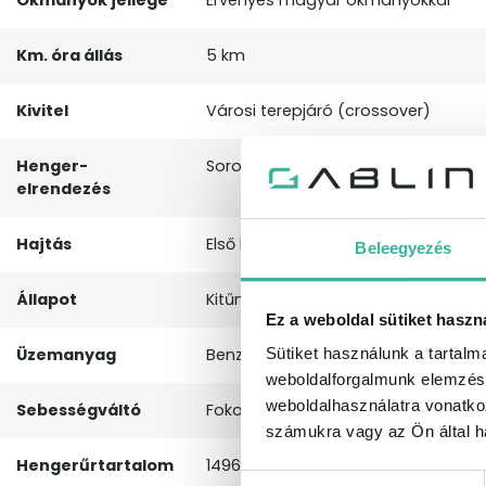
Okmányok jellege
Érvényes magyar okmányokkal
Km. óra állás
5 km
Kivitel
Városi terepjáró (crossover)
Henger-
Soros
elrendezés
Hajtás
Első kerék
Beleegyezés
Állapot
Kitűnő
Ez a weboldal sütiket haszn
Sütiket használunk a tartal
Üzemanyag
Benzin
weboldalforgalmunk elemzésé
weboldalhasználatra vonatko
Sebességváltó
Fokozatmentes automata sebessé
számukra vagy az Ön által ha
Hengerűrtartalom
1496 cm³
Hozzájárulás