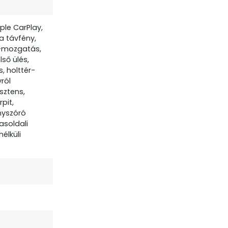
ple CarPlay,
a távfény,
ó-mozgatás,
ső ülés,
, holttér-
ról
sztens,
pit,
ényszóró
asoldali
élküli