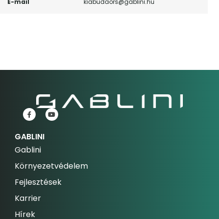
E-mail
kiabudaors@gablini.hu
GABLINI
Gablini
Környezetvédelem
Fejlesztések
Karrier
Hírek