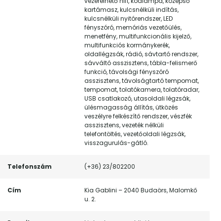
vezérelhető hifi, ködlámpa, középső
kartámasz, kulcsnélküli indítás,
kulcsnélküli nyitórendszer, LED
fényszóró, memóriás vezetőülés,
menetfény, multifunkcionális kijelző,
multifunkciós kormánykerék,
oldallégzsák, rádió, sávtartó rendszer,
sávváltó asszisztens, tábla-felismerő
funkció, távolsági fényszóró
asszisztens, távolságtartó tempomat,
tempomat, tolatókamera, tolatóradar,
USB csatlakozó, utasoldali légzsák,
ülésmagasság állítás, ütközés
veszélyre felkészítő rendszer, vészfék
asszisztens, vezeték nélküli
telefontöltés, vezetőoldali légzsák,
visszagurulás-gátló.
Telefonszám
(+36) 23/802200
Cím
Kia Gablini – 2040 Budaörs, Malomkő
u. 2.