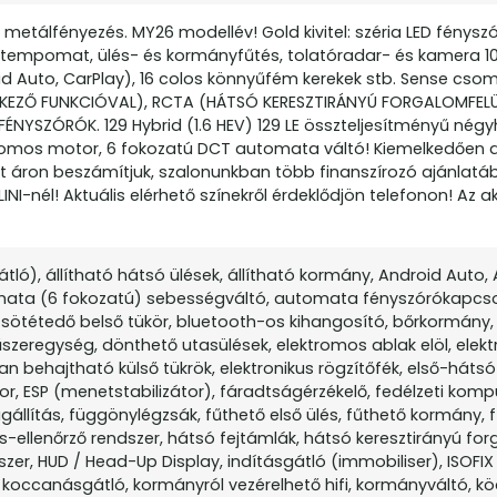
y metálfényezés. MY26 modellév! Gold kivitel: széria LED fényszó
ó tempomat, ülés- és kormányfűtés, tolatóradar- és kamera 10
roid Auto, CarPlay), 16 colos könnyűfém kerekek stb. Sense cs
FÉKEZŐ FUNKCIÓVAL), RCTA (HÁTSÓ KERESZTIRÁNYÚ FORGALOMFEL
FÉNYSZÓRÓK. 129 Hybrid (1.6 HEV) 129 LE összteljesítményű nég
tromos motor, 6 fokozatú DCT automata váltó! Kiemelkedően 
kt áron beszámítjuk, szalonunkban több finanszírozó ajánlatá
INI-nél! Aktuális elérhető színekről érdeklődjön telefonon! Az a
tló), állítható hátsó ülések, állítható kormány, Android Auto,
omata (6 fokozatú) sebességváltó, automata fényszórókapcso
ötétedő belső tükör, bluetooth-os kihangosító, bőrkormány, 
 műszeregység, dönthető utasülések, elektromos ablak elöl, ele
an behajtható külső tükrök, elektronikus rögzítőfék, első-hátsó
zor, ESP (menetstabilizátor), fáradtságérzékelő, fedélzeti komp
állítás, függönylégzsák, fűthető első ülés, fűthető kormány, 
-ellenőrző rendszer, hátsó fejtámlák, hátsó keresztirányú fo
szer, HUD / Head-Up Display, indításgátló (immobiliser), ISOFIX
, koccanásgátló, kormányról vezérelhető hifi, kormányváltó, k