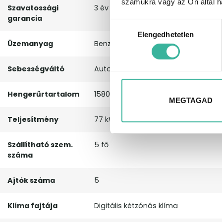
számukra vagy az Ön által ha
Szavatossági
3 év
garancia
Hozzájárulás
Elengedhetetlen
kiválasztása
Üzemanyag
Benzin
Sebességváltó
Automata (6 fokozatú) sebességv
Hengerűrtartalom
1580 cm³
MEGTAGAD
Teljesítmény
77 kW, 105 LE
Szállítható szem.
5 fő
száma
Ajtók száma
5
Klíma fajtája
Digitális kétzónás klíma