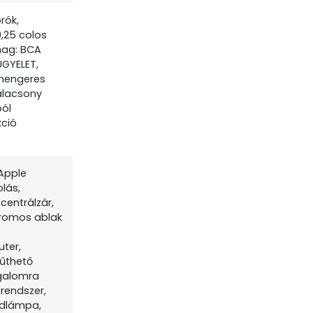
rók,
,25 colos
omag: BCA
ÜGYELET,
yhengeres
alacsony
ból
kció
 Apple
lás,
centrálzár,
ktromos ablak
uter,
fűthető
rgalomra
 rendszer,
ödlámpa,