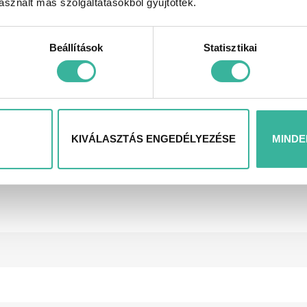
sznált más szolgáltatásokból gyűjtöttek.
Beállítások
Statisztikai
áltó
KIVÁLASZTÁS ENGEDÉLYEZÉSE
MINDE