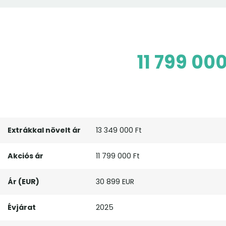
11 799 00
Extrákkal növelt ár
13 349 000 Ft
Akciós ár
11 799 000 Ft
Ár (EUR)
30 899 EUR
Évjárat
2025