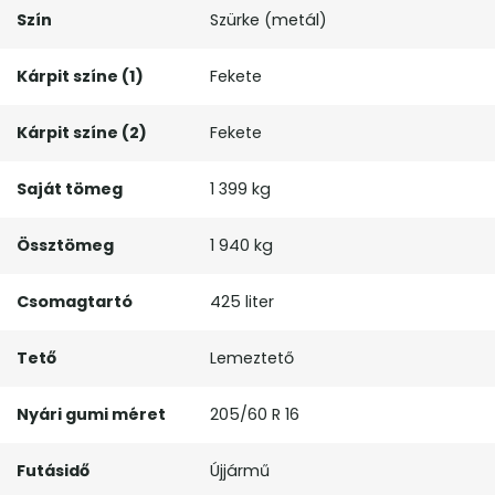
Szín
Szürke (metál)
Kárpit színe (1)
Fekete
Kárpit színe (2)
Fekete
Saját tömeg
1 399 kg
Össztömeg
1 940 kg
Csomagtartó
425 liter
Tető
Lemeztető
Nyári gumi méret
205/60 R 16
Futásidő
Újjármű