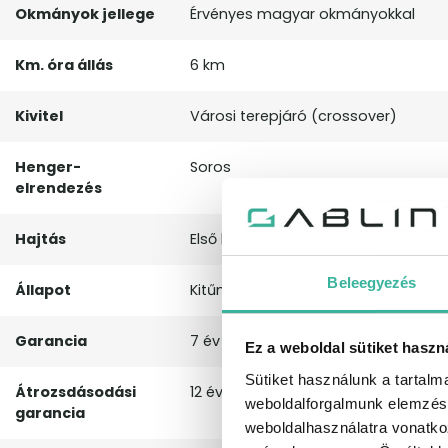
Okmányok jellege
Érvényes magyar okmányokkal
Km. óra állás
6 km
Kivitel
Városi terepjáró (crossover)
Henger-
Soros
elrendezés
Hajtás
Első kerék
Beleegyezés
Állapot
Kitűnő
Garancia
7 év
Ez a weboldal sütiket haszn
Sütiket használunk a tartal
Átrozsdásodási
12 év
weboldalforgalmunk elemzésé
garancia
weboldalhasználatra vonatko