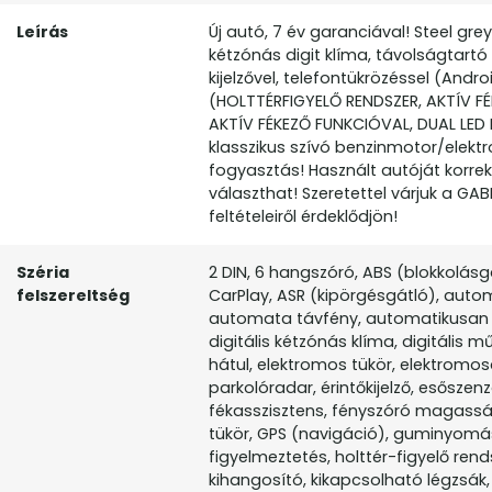
Leírás
Új autó, 7 év garanciával! Steel gre
kétzónás digit klíma, távolságtart
kijelzővel, telefontükrözéssel (And
(HOLTTÉRFIGYELŐ RENDSZER, AKTÍV 
AKTÍV FÉKEZŐ FUNKCIÓVAL, DUAL LED 
klasszikus szívó benzinmotor/elek
fogyasztás! Használt autóját korre
választhat! Szeretettel várjuk a GABL
feltételeiről érdeklődjön!
Széria
2 DIN, 6 hangszóró, ABS (blokkolásgá
felszereltség
CarPlay, ASR (kipörgésgátló), aut
automata távfény, automatikusan s
digitális kétzónás klíma, digitális
hátul, elektromos tükör, elektromos
parkolóradar, érintőkijelző, esőszen
fékasszisztens, fényszóró magasság
tükör, GPS (navigáció), guminyomás
figyelmeztetés, holttér-figyelő rend
kihangosító, kikapcsolható légzsák