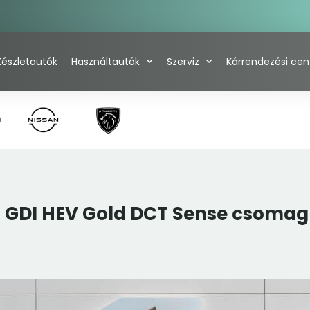
Készletautók
Használtautók
Szerviz
Kárrendezési ce
6 GDI HEV Gold DCT Sense csomag!