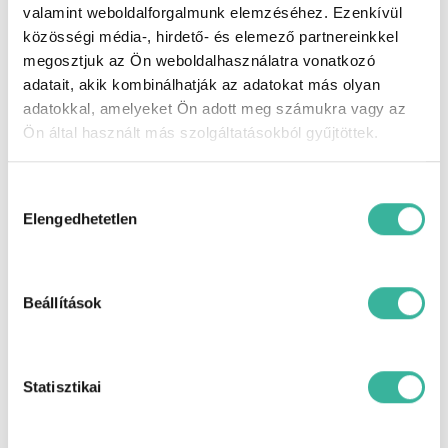
valamint weboldalforgalmunk elemzéséhez. Ezenkívül
segélyhívó, automatikusan sötétedő
belső tükör, AUX csatlakozó, bluetooth-
közösségi média-, hirdető- és elemező partnereinkkel
os kihangosító, bőr belső, bőrkormány,
megosztjuk az Ön weboldalhasználatra vonatkozó
centrálzár, csomag rögzítő,
adatait, akik kombinálhatják az adatokat más olyan
deréktámasz, digitális műszeregység,
digitális többzónás klíma, dönthető
adatokkal, amelyeket Ön adott meg számukra vagy az
utasülések, EBD/EBV (elektronikus
Ön által használt más szolgáltatásokból gyűjtöttek.
fékerő-elosztó), EDC (elektronikus
lengéscsillapítás vezérlés), EDS
(elektronikus differenciálzár),
Hozzájárulás
elektromos ablak elöl, elektromos ablak
kiválasztása
hátul, elektromos csomagtérajtó-
Elengedhetetlen
mozgatás, elektromos tükör,
elektromos ülésállítás utasoldal,
elektromos ülésállítás vezetőoldal,
elektromosan behajtható külső tükrök,
Beállítások
elektronikus futómű hangolás,
elektronikus rögzítőfék, első-hátsó
parkolóradar, esőszenzor, ESP
(menetstabilizátor), fáradtságérzékelő,
fedélzeti komputer, fékasszisztens,
Statisztikai
fényszóró magasságállítás, fix
üvegtető, függönylégzsák, fűthető első
és hátsó ülések, fűthető kormány,
fűthető tükör, GPS (navigáció),