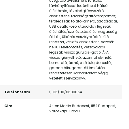
üveg, tábla-felismerő funkció,
távirányítással ledönthető hátsó
üléstámla, távolsági fényszóró
asszisztens, távolságtartó tempomat,
térdlégzsák, tolatókamera, tolatóradar,
USB csatlakozó, utasoldali légzsák,
üléshűtés/szellőztetés, ülésmagasság
állítás, ütközés veszélyre felkészítő
rendszer, vészfék asszisztens, vezeték
nélküli telefontöltés, vezetőoldali
légzsák, visszagurulás-gátló, ÁFA
visszaigényelhető, azonnal elvihető,
bemutató jármű, első tulajdonostól,
garanciális, garantált km futás,
rendszeresen karbantartott, végig
vezetett szervizkönyv.
Telefonszám
(+36) 30/6688064
Cím
Aston Martin Budapest, 1152 Budapest,
Városkapu utca 1.