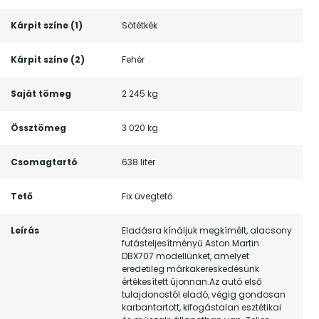
Kárpit színe (1)
Sötétkék
Kárpit színe (2)
Fehér
Saját tömeg
2 245 kg
Össztömeg
3 020 kg
Csomagtartó
638 liter
Tető
Fix üvegtető
Leírás
Eladásra kínáljuk megkímélt, alacsony
futásteljesítményű Aston Martin
DBX707 modellünket, amelyet
eredetileg márkakereskedésünk
értékesített újonnan.Az autó első
tulajdonostól eladó, végig gondosan
karbantartott, kifogástalan esztétikai