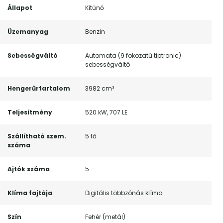
Állapot
Kitűnő
Üzemanyag
Benzin
Sebességváltó
Automata (9 fokozatú tiptronic)
sebességváltó
Hengerűrtartalom
3982 cm³
Teljesítmény
520 kW, 707 LE
Szállítható szem.
5 fő
száma
Ajtók száma
5
Klíma fajtája
Digitális többzónás klíma
Szín
Fehér (metál)