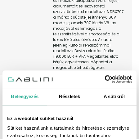
és műszaki állapotban van. Teljes,
dokumentált és lekövethető
szerviztörténettel rendelkezik.A DBX707
a márka csúcsteljesítményű SUV
modellje, amely 707 lóerős V8-as
motorjával és kimagasló
felszereltségével a sportosság és a
luxus tökéletes ötvözete.Az autó
jelenleg külföldi rendszámmal
rendelkezik.Deviza eladási értéke:
119.000 EUR + ÁFA.Megtekintés előtt
kérjük, egyeztessen időpontot a
megadott elérhetőségeken.
Felszereltség
230 V csatlakozó hátul, 360 fokos
kamerarendszer, ABS (blokkolásgátló),
ADS (adaptív lengéscsillapító),
Beleegyezés
Részletek
A sütikről
ajtószervó, állítható combtámasz,
állítható felfüggesztés, állítható
kormány, Apple CarPlay, ARD
(automatikus távolságtartó), ASR
Ez a weboldal sütiket használ
(kipörgésgátló), automata (9 fokozatú
tiptronic) sebességváltó, automata
Sütiket használunk a tartalmak és hirdetések személyre
fényszórókapcsolás, automatikus
szabásához, közösségi funkciók biztosításához,
hengerlekapcsolás, automatikus