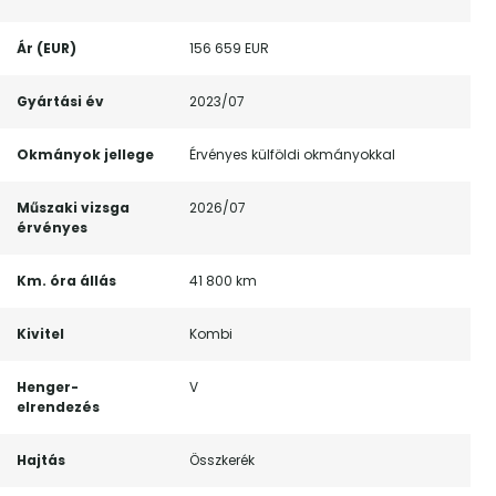
Ár (EUR)
156 659 EUR
Gyártási év
2023/07
Okmányok jellege
Érvényes külföldi okmányokkal
Műszaki vizsga
2026/07
érvényes
Km. óra állás
41 800 km
Kivitel
Kombi
Henger-
V
elrendezés
Hajtás
Összkerék