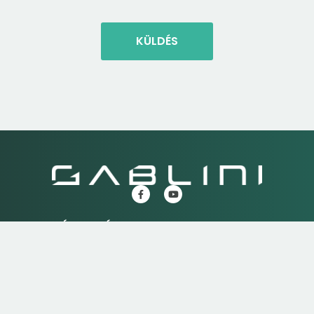
KÜLDÉS
K
HASZNÁLTAUTÓK
SZERVIZ
Használtautók
Szerviz
M
Használtautó
Elektromos autó