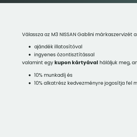
Válassza az M3 NISSAN Gablini márkaszervizét a
ajándék illatosítóval
ingyenes ózontisztítással
valamint egy
kupon kártyával
háláljuk meg, a
10% munkadíj és
10% alkatrész kedvezményre jogosítja fel