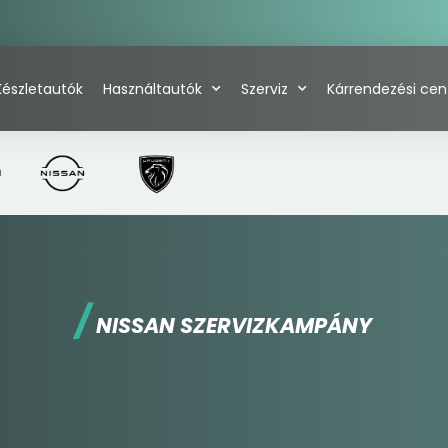
Készletautók
Használtautók
Szerviz
Kárrendezési ce
/
NISSAN SZERVIZKAMPÁNY