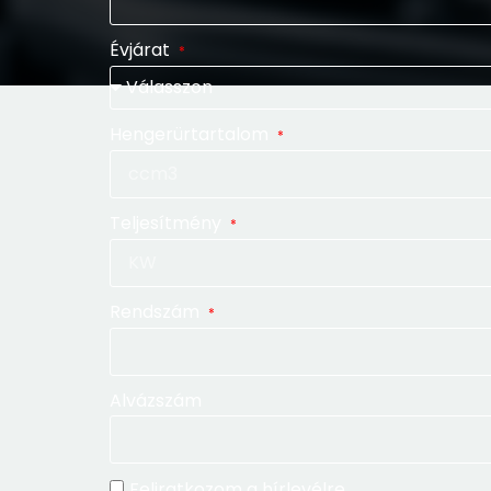
Évjárat
Hengerürtartalom
Teljesítmény
Rendszám
Alvázszám
Feliratkozom a hírlevélre