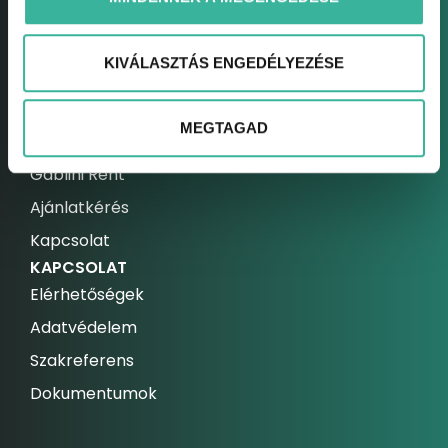
Call center
Assistance csomagok
KIVÁLASZTÁS ENGEDÉLYEZÉSE
Szerviz bejelentkezés
FLOTTA
MEGTAGAD
Gablini Mobility
Gablini Rent
Ajánlatkérés
Kapcsolat
KAPCSOLAT
Elérhetőségek
Adatvédelem
Szakreferens
Dokumentumok