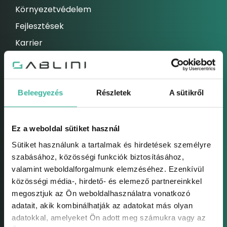
Környezetvédelem
Fejlesztések
Karrier
Hírek
ELEKETROMOS AUTÓK
Beleegyezés
Részletek
A sütikről
Elektromos autók
Hibrid autók
Ez a weboldal sütiket használ
HASZNÁLTAUTÓK
Sütiket használunk a tartalmak és hirdetések személyre
Használtautók
szabásához, közösségi funkciók biztosításához,
Használtautó felvásárlás
valamint weboldalforgalmunk elemzéséhez. Ezenkívül
közösségi média-, hirdető- és elemező partnereinkkel
Bizományos értékesítés
megosztjuk az Ön weboldalhasználatra vonatkozó
Használt modelljeink
adatait, akik kombinálhatják az adatokat más olyan
adatokkal, amelyeket Ön adott meg számukra vagy az
SZERVIZ