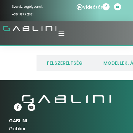
Videótár
Szervíz segélyvonal:
+36 1 877 2161
LEÍRÁS
FELSZERELTSÉG
MODELLEK, 
GABLINI
Gablini