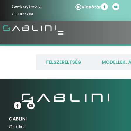
Videótár
Szervíz segélyvonal:
+36 1 877 2161
LEÍRÁS
FELSZERELTSÉG
MODELLEK, 
GABLINI
Gablini