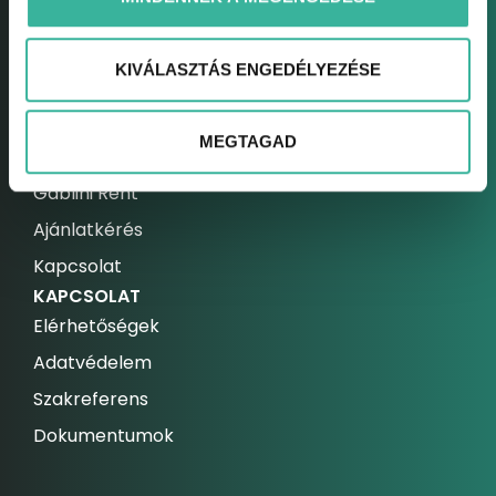
Call center
Assistance csomagok
KIVÁLASZTÁS ENGEDÉLYEZÉSE
Szerviz bejelentkezés
FLOTTA
MEGTAGAD
Gablini Mobility
Gablini Rent
Ajánlatkérés
Kapcsolat
KAPCSOLAT
Elérhetőségek
Adatvédelem
Szakreferens
Dokumentumok