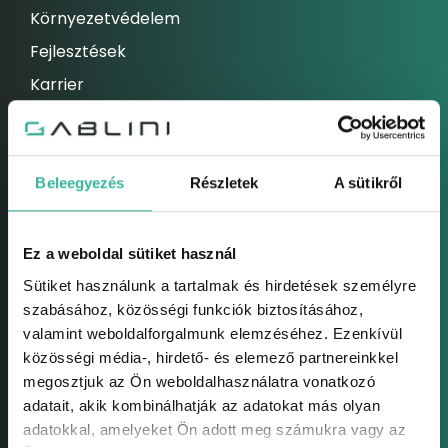
Környezetvédelem
Fejlesztések
Karrier
Hírek
ELEKETROMOS AUTÓK
Beleegyezés
Részletek
A sütikről
Elektromos autók
Hibrid autók
Ez a weboldal sütiket használ
HASZNÁLTAUTÓK
Sütiket használunk a tartalmak és hirdetések személyre
Használtautók
szabásához, közösségi funkciók biztosításához,
Használtautó felvásárlás
valamint weboldalforgalmunk elemzéséhez. Ezenkívül
közösségi média-, hirdető- és elemező partnereinkkel
Bizományos értékesítés
megosztjuk az Ön weboldalhasználatra vonatkozó
Használt modelljeink
adatait, akik kombinálhatják az adatokat más olyan
adatokkal, amelyeket Ön adott meg számukra vagy az
SZERVIZ