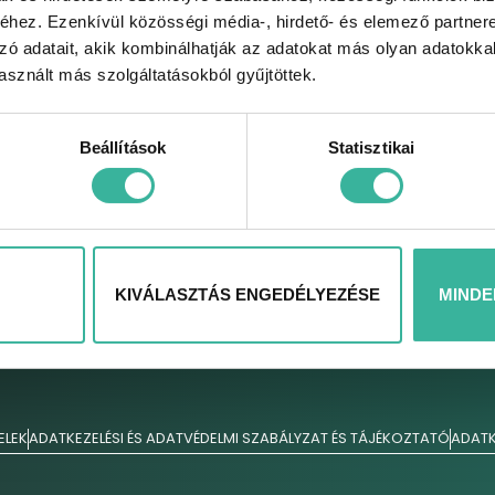
hez. Ezenkívül közösségi média-, hirdető- és elemező partner
zó adatait, akik kombinálhatják az adatokat más olyan adatokka
K
HASZNÁLTAUTÓK
SZERVIZ
sznált más szolgáltatásokból gyűjtöttek.
Használtautók
Szerviz
M
Használtautó
Elektromos autó
K
felvásárlás
szerviz
Beállítások
Statisztikai
p
Bizományos
Kárrendezési centrum
A
értékesítés
Állandó
A
Használt modelljeink
szolgáltatásaink
C
Szerviz akcióink
KIVÁLASZTÁS ENGEDÉLYEZÉSE
MINDE
A
Alkatrészek
S
Karosszéria javítás
ELEK
ADATKEZELÉSI ÉS ADATVÉDELMI SZABÁLYZAT ÉS TÁJÉKOZTATÓ
ADATK