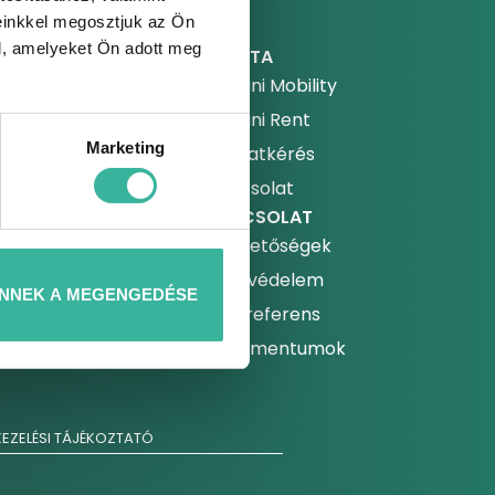
einkkel megosztjuk az Ön
l, amelyeket Ön adott meg
FLOTTA
Gablini Mobility
űszaki vizsga
Gablini Rent
arbantartási
Marketing
Ajánlatkérés
rogram
Kapcsolat
utókozmetika
KAPCSOLAT
utómentés
Elérhetőségek
all center
Adatvédelem
NNEK A MEGENGEDÉSE
ssistance csomagok
Szakreferens
zerviz bejelentkezés
Dokumentumok
EZELÉSI TÁJÉKOZTATÓ