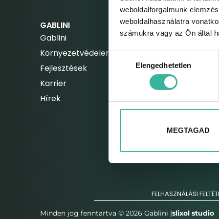
weboldalforgalmunk elemzésé
weboldalhasználatra vonatko
GABLINI
ELEKETROMOS AUTÓ
számukra vagy az Ön által ha
Gablini
Elektromos autók
Környezetvédelem
Hibrid autók
Hozzájárulás
Elengedhetetlen
Fejlesztések
kiválasztása
Karrier
Hírek
MEGTAGAD
FELHASZNÁLÁSI FELTÉT
Minden jog fenntartva © 2026 Gablini |
slixol studio