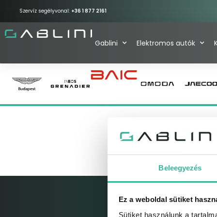
Szervíz segélyvonal:
+36 1 877 2161
Gablini
Elektromos autók
LEÍRÁS
FELSZERELTSÉG
Beleegyezés
Ez a weboldal sütiket haszn
Sütiket használunk a tartal