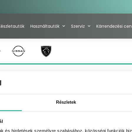
Készletautók
Használtautók
Szerviz
Kárrendezési ce
MODELLEK, ÁRAK
MOTOROK
GALÉR
Részletek
ál
mak és hirdetések személyre szabásához, közösségi funkciók biz