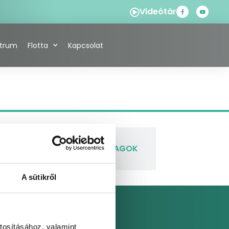
Videótár
ntrum
Flotta
Kapcsolat
IA
LETÖLTHETŐ ANYAGOK
A sütikről
tosításához, valamint