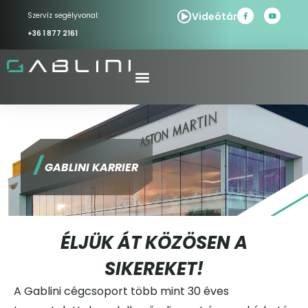
Videótár
Szervíz segélyvonal:
+36 1 877 2161
/
GABLINI KARRIER
ÉLJÜK ÁT KÖZÖSEN A
SIKEREKET!
A Gablini cégcsoport több mint 30 éves