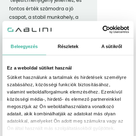
teljesítményigény jellemez, és
fontos érték számodra a jó
csapat, a stabil munkahely, a
kitűzött célok megvalósítása,
akkor csatlakozz hozzánk,
jelentkezz a meghirdetett
Beleegyezés
Részletek
A sütikről
könyvelő állásra.
Ez a weboldal sütiket használ
Jelentkezem az állásra
Sütiket használunk a tartalmak és hirdetések személyre
szabásához, közösségi funkciók biztosításához,
valamint weboldalforgalmunk elemzéséhez. Ezenkívül
közösségi média-, hirdető- és elemező partnereinkkel
megosztjuk az Ön weboldalhasználatra vonatkozó
adatait, akik kombinálhatják az adatokat más olyan
adatokkal, amelyeket Ön adott meg számukra vagy az
Ön által használt más szolgáltatásokból gyűjtöttek.