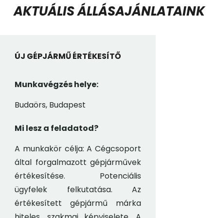
AKTUÁLIS ÁLLÁSAJÁNLATAINK
ÚJ GÉPJÁRMŰ ÉRTÉKESÍTŐ
Munkavégzés helye:
Budaörs, Budapest
Mi lesz a feladatod?
A munkakör célja: A Cégcsoport
által forgalmazott gépjárművek
értékesítése. Potenciális
ügyfelek felkutatása. Az
értékesített gépjármű márka
hiteles, szakmai képviselete. A