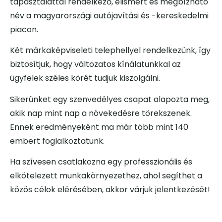
tapasztalattal rendelkező, elismert és megbízható
név a magyarországi autójavítási és -kereskedelmi
piacon.
Két márkaképviseleti telephellyel rendelkezünk, így
biztosítjuk, hogy változatos kínálatunkkal az
ügyfelek széles körét tudjuk kiszolgálni.
Sikerünket egy szenvedélyes csapat alapozta meg,
akik nap mint nap a növekedésre törekszenek.
Ennek eredményeként ma már több mint 140
embert foglalkoztatunk.
Ha szívesen csatlakozna egy professzionális és
elkötelezett munkakörnyezethez, ahol segíthet a
közös célok elérésében, akkor várjuk jelentkezését!