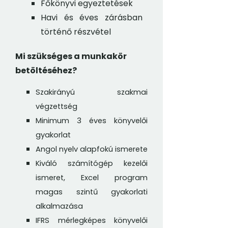
Főkönyvi egyeztetések
Havi és éves zárásban
történő részvétel
Mi szükséges a munkakör
betöltéséhez?
Szakirányú szakmai
végzettség
Minimum 3 éves könyvelői
gyakorlat
Angol nyelv alapfokú ismerete
Kiváló számítógép kezelői
ismeret, Excel program
magas szintű gyakorlati
alkalmazása
IFRS mérlegképes könyvelői