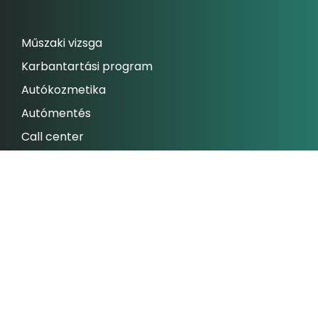
Műszaki vizsga
Karbantartási program
Autókozmetika
Autómentés
Call center
Assistance csomagok
Szerviz bejelentkezés
FLOTTA
Gablini Mobility
Gablini Rent
Ajánlatkérés
Kapcsolat