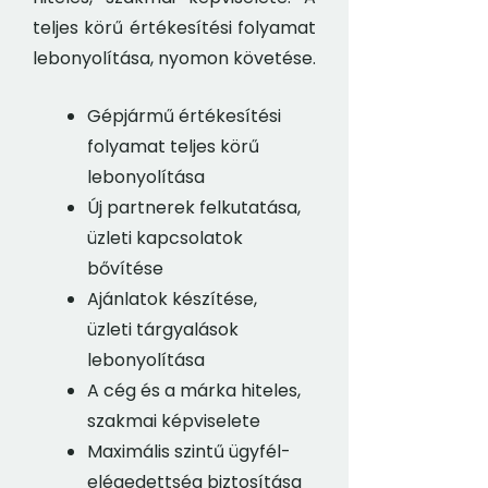
teljes körű értékesítési folyamat
lebonyolítása, nyomon követése.
Gépjármű értékesítési
folyamat teljes körű
lebonyolítása
Új partnerek felkutatása,
üzleti kapcsolatok
bővítése
Ajánlatok készítése,
üzleti tárgyalások
lebonyolítása
A cég és a márka hiteles,
szakmai képviselete
Maximális szintű ügyfél-
elégedettség biztosítása