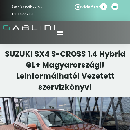
Videótár
Szervíz segélyvonal:
+36 1 877 2161
SUZUKI SX4 S-CROSS 1.4 Hybrid
GL+ Magyarországi!
Leinformálható! Vezetett
szervizkönyv!