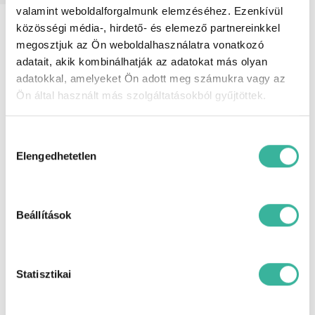
valamint weboldalforgalmunk elemzéséhez. Ezenkívül
Felszereltség
6 hangszóró, ABS (blokkolásgátló),
közösségi média-, hirdető- és elemező partnereinkkel
állítható hátsó ülések, állítható
megosztjuk az Ön weboldalhasználatra vonatkozó
kormány, Android Auto, Apple CarPlay,
ASR (kipörgésgátló), automata
adatait, akik kombinálhatják az adatokat más olyan
fényszórókapcsolás, automatikusan
adatokkal, amelyeket Ön adott meg számukra vagy az
sötétedő belső tükör, bőrkormány, CD-
Ön által használt más szolgáltatásokból gyűjtöttek.
s autórádió, centrálzár, csomag
rögzítő, digitális kétzónás klíma,
dönthető utasülések, elektromos ablak
Hozzájárulás
elöl, elektromos ablak hátul, elektromos
tükör, elektromosan behajtható külső
kiválasztása
Elengedhetetlen
tükrök, érintőkijelző, esőszenzor, ESP
(menetstabilizátor), fedélzeti komputer,
fényszóró magasságállítás,
függönylégzsák, fűthető első ülés,
fűthető tükör, guminyomás-ellenőrző
Beállítások
rendszer, hátsó fejtámlák, Hi-Fi,
indításgátló (immobiliser), ISOFIX
rendszer, kihangosító, kikapcsolható
légzsák, ködlámpa, könnyűfém felni,
Statisztikai
középső kartámasz, kulcs nélküli
indítás, kulcsnélküli nyitórendszer, LED
fényszóró, manuális (6 fokozatú)
sebességváltó, MP3 lejátszás,