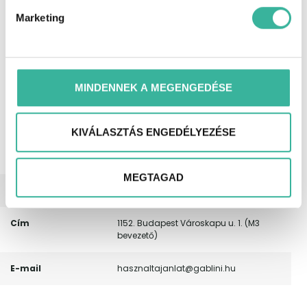
multifunkciós kormánykerék,
Marketing
oldallégzsák, rádió, riasztó, sávtartó
rendszer, start-stop/motormegállító
rendszer, szervokormány, színezett
üveg, tempomat, térdlégzsák,
tolatókamera, USB csatlakozó,
utasoldali légzsák, ülésmagasság
MINDENNEK A MEGENGEDÉSE
állítás, vészfék asszisztens,
vezetőoldali légzsák, autóbeszámítás
lehetséges, első forgalomba helyezés
KIVÁLASZTÁS ENGEDÉLYEZÉSE
Magyarországon, keveset futott, nem
dohányzó, végig vezetett szervizkönyv,
20%-tól elvihető.
MEGTAGAD
Telefonszám
(+36) 30/9198665
Cím
1152. Budapest Városkapu u. 1. (M3
bevezető)
E-mail
hasznaltajanlat@gablini.hu