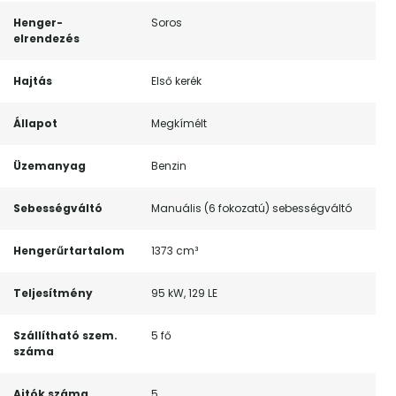
Henger-
Soros
elrendezés
Hajtás
Első kerék
Állapot
Megkímélt
Üzemanyag
Benzin
Sebességváltó
Manuális (6 fokozatú) sebességváltó
Hengerűrtartalom
1373 cm³
Teljesítmény
95 kW, 129 LE
Szállítható szem.
5 fő
száma
Ajtók száma
5