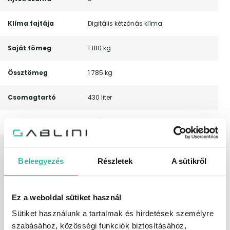
Klíma fajtája
Digitális kétzónás klíma
Saját tömeg
1 180 kg
Össztömeg
1 785 kg
Csomagtartó
430 liter
Nyári gumi méret
215/55 R 17
Leírás
Magyarországi! Leinformálható! Végig
vezetett szervizkönyv! Digitális kétzónás
Beleegyezés
Részletek
A sütikről
klíma – Elektromosan behajtható külső
tükrök – Fűthető első ülések –
Tolatókamera – Sávelhagyás
figyelmeztető rendszer – Led
Ez a weboldal sütiket használ
fényszórók – Multifunkciós
kormánykerék – Távolságtartó
Sütiket használunk a tartalmak és hirdetések személyre
tempomat.
szabásához, közösségi funkciók biztosításához,