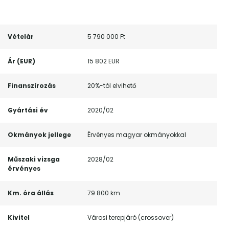
Vételár
5 790 000 Ft
Ár (EUR)
15 802 EUR
Finanszírozás
20%-tól elvihető
Gyártási év
2020/02
Okmányok jellege
Érvényes magyar okmányokkal
Műszaki vizsga
2028/02
érvényes
Km. óra állás
79 800 km
Kivitel
Városi terepjáró (crossover)