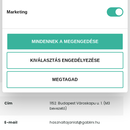
ködlámpa, könnyűfém felni, menetfény,
MP3 lejátszás, multifunkciós
Marketing
kormánykerék, oldallégzsák, rádió,
sebességfüggő szervokormány, start-
stop/motormegállító rendszer,
színezett üveg, tempomat,
tolatókamera, tolatóradar, USB
csatlakozó, utasoldali légzsák,
MINDENNEK A MEGENGEDÉSE
ülésmagasság állítás, vezetőoldali
légzsák, visszagurulás-gátló,
autóbeszámítás lehetséges, első
forgalomba helyezés
KIVÁLASZTÁS ENGEDÉLYEZÉSE
Magyarországon, nem dohányzó,
rendszeresen karbantartott, 20%-tól
elvihető.
MEGTAGAD
Telefonszám
(+36) 30/9198665
Cím
1152. Budapest Városkapu u. 1. (M3
bevezető)
E-mail
hasznaltajanlat@gablini.hu