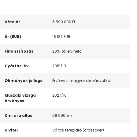
Vételár
6 590 000 Ft
Ár (EUR)
18 187 EUR
Finanszírozás
20%-tól elvihető
Gyártási év
2019/10
Okmányok jellege
Érvényes magyar okmányokkal
Műszaki vizsga
2027/10
érvényes
Km. óra állás
69 990 km
Kivitel
Városi terepjáró (crossover)