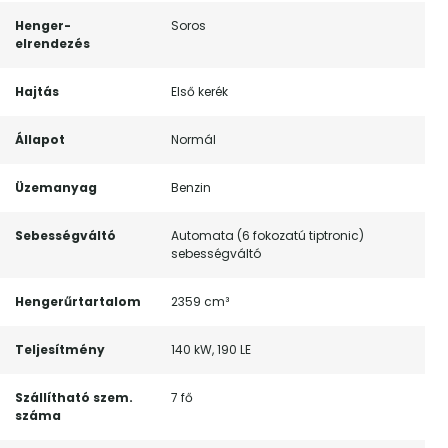
Henger-
Soros
elrendezés
Hajtás
Első kerék
Állapot
Normál
Üzemanyag
Benzin
Sebességváltó
Automata (6 fokozatú tiptronic)
sebességváltó
Hengerűrtartalom
2359 cm³
Teljesítmény
140 kW, 190 LE
Szállítható szem.
7 fő
száma