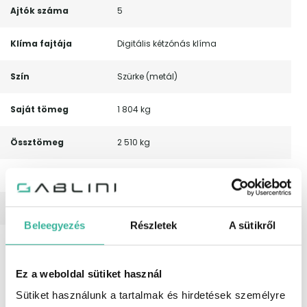
Ajtók száma
5
Klíma fajtája
Digitális kétzónás klíma
Szín
Szürke (metál)
Saját tömeg
1 804 kg
Össztömeg
2 510 kg
Csomagtartó
142 liter
Nyári gumi méret
235/65 R 17
Beleegyezés
Részletek
A sütikről
Leírás
Magyarországi! Leinformálható!
Rendszeresen karbantartott! 7
személyes – Automata – Navigáció –
Ez a weboldal sütiket használ
Digitális kétzónás klíma –
Elektromosan behajtható külső tükrök –
Sütiket használunk a tartalmak és hirdetések személyre
Fűthető első ülések – Fűthető kormány