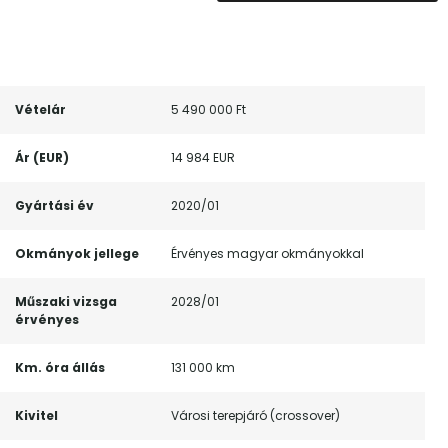
Vételár
5 490 000 Ft
Ár (EUR)
14 984 EUR
Gyártási év
2020/01
Okmányok jellege
Érvényes magyar okmányokkal
Műszaki vizsga
2028/01
érvényes
Km. óra állás
131 000 km
Kivitel
Városi terepjáró (crossover)