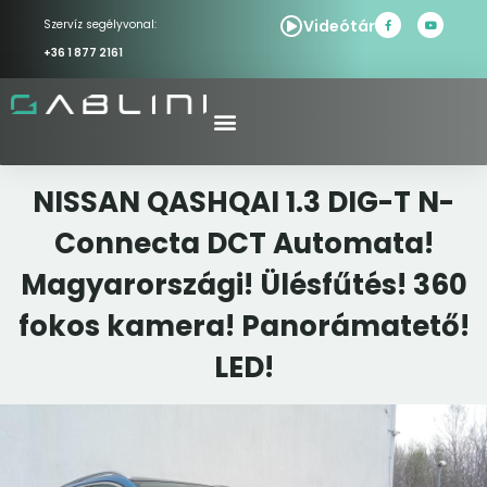
Videótár
Szervíz segélyvonal:
+36 1 877 2161
NISSAN QASHQAI 1.3 DIG-T N-
Connecta DCT Automata!
Magyarországi! Ülésfűtés! 360
fokos kamera! Panorámatető!
LED!