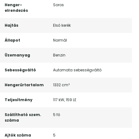
Henger-
Soros
elrendezés
Hajtás
Első kerék
Állapot
Normál
Üzemanyag
Benzin
Sebességváltó
Automata sebességváltó
Hengerűrtartalom
1332 cm³
Teljesítmény
117 kW, 159 LE
Szállítható szem.
5 fő
száma
Ajtók száma
5