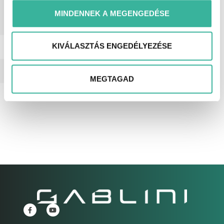
légzsák, vezetőoldali légzsák, első
MINDENNEK A MEGENGEDÉSE
forgalomba helyezés
Magyarországon.
KIVÁLASZTÁS ENGEDÉLYEZÉSE
Telefonszám
(+36) 30/6337400
Cím
1152 Budapest Városkapu u. 1.
MEGTAGAD
E-mail
hasznaltajanlat@gablini.hu