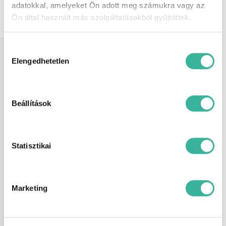
adatokkal, amelyeket Ön adott meg számukra vagy az
egyeztetés szükséges! További
információkért kérem keressen
Ön által használt más szolgáltatásokból gyűjtöttek.
telefonon!
Hozzájárulás
Felszereltség
360 fokos kamerarendszer, ABS
kiválasztása
(blokkolásgátló), állítható kormány,
Elengedhetetlen
ASR (kipörgésgátló), automata
fényszórókapcsolás, automata
sebességváltó, bőrkormány, centrálzár,
digitális kétzónás klíma, elektromos
Beállítások
ablak elöl, elektromos ablak hátul,
elektromos tükör, elektronikus
rögzítőfék, érintőkijelző, ESP
(menetstabilizátor), fedélzeti komputer,
fűthető első ülés, GPS (navigáció),
Statisztikai
hátsó fejtámlák, kormányról
vezérelhető hifi, ködlámpa, könnyűfém
felni, kulcs nélküli indítás, kulcsnélküli
nyitórendszer, LED fényszóró,
multifunkcionális kijelző, multifunkciós
Marketing
kormánykerék, panoráma tető, rádió,
riasztó, sávtartó rendszer,
szervokormány, tempomat,
tolatókamera, tolatóradar, utasoldali