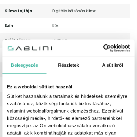
Klíma fajtája
Digitális kétzónás klíma
Szín
Kék
Saját tömeg
1 390 kg
Össztömeg
1 885 kg
Beleegyezés
Részletek
A sütikről
Csomagtartó
410 liter
Tető
Panoráma tető
Ez a weboldal sütiket használ
Sütiket használunk a tartalmak és hirdetések személyre
Nyári gumi méret
215/55 R 18
szabásához, közösségi funkciók biztosításához,
valamint weboldalforgalmunk elemzéséhez. Ezenkívül
Leírás
Eladó egy első magyarországi
közösségi média-, hirdető- és elemező partnereinkkel
forgalomba helyezésű, ÁFA-s Nissan
Qashqai, 1.3-as turbós négyhengeres
megosztjuk az Ön weboldalhasználatra vonatkozó
motorral, automata váltóval.
adatait, akik kombinálhatják az adatokat más olyan
Megtekintéshez előzetes időpont