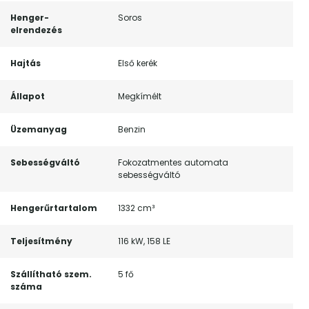
Henger-
Soros
elrendezés
Hajtás
Első kerék
Állapot
Megkímélt
Üzemanyag
Benzin
Sebességváltó
Fokozatmentes automata
sebességváltó
Hengerűrtartalom
1332 cm³
Teljesítmény
116 kW, 158 LE
Szállítható szem.
5 fő
száma