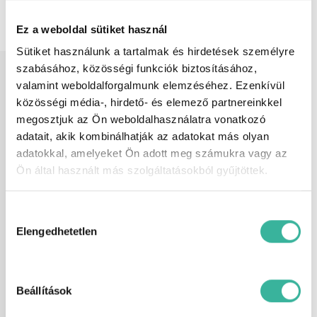
rendszer – Multifunkciós kormánykerék
– Távolságtartó tempomat. Gyártási
Ez a weboldal sütiket használ
év: 2023!
Sütiket használunk a tartalmak és hirdetések személyre
Felszereltség
6 hangszóró, ABS (blokkolásgátló),
szabásához, közösségi funkciók biztosításához,
állítható hátsó ülések, állítható
valamint weboldalforgalmunk elemzéséhez. Ezenkívül
kormány, Android Auto, Apple CarPlay,
közösségi média-, hirdető- és elemező partnereinkkel
ASR (kipörgésgátló), automata
fényszórókapcsolás, AUX csatlakozó,
megosztjuk az Ön weboldalhasználatra vonatkozó
bluetooth-os kihangosító, bőrkormány,
adatait, akik kombinálhatják az adatokat más olyan
centrálzár, deréktámasz, digitális
adatokkal, amelyeket Ön adott meg számukra vagy az
kétzónás klíma, digitális
műszeregység, dönthető utasülések,
Ön által használt más szolgáltatásokból gyűjtöttek.
EBD/EBV (elektronikus fékerő-elosztó),
EDS (elektronikus differenciálzár),
elektromos ablak elöl, elektromos ablak
Hozzájárulás
hátul, elektromos tükör, elektromosan
kiválasztása
Elengedhetetlen
behajtható külső tükrök, elektronikus
rögzítőfék, érintőkijelző, esőszenzor, ESP
(menetstabilizátor), fáradtságérzékelő,
fékasszisztens, fokozatmentes
automata sebességváltó,
Beállítások
függönylégzsák, fűthető első ülés,
fűthető kormány, fűthető tükör,