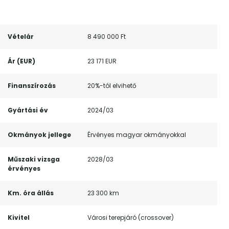
Vételár
8 490 000 Ft
Ár (EUR)
23 171 EUR
Finanszírozás
20%-tól elvihető
Gyártási év
2024/03
Okmányok jellege
Érvényes magyar okmányokkal
Műszaki vizsga
2028/03
érvényes
Km. óra állás
23 300 km
Kivitel
Városi terepjáró (crossover)