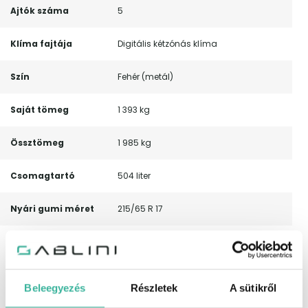
Ajtók száma
5
Klíma fajtája
Digitális kétzónás klíma
Szín
Fehér (metál)
Saját tömeg
1 393 kg
Össztömeg
1 985 kg
Csomagtartó
504 liter
Nyári gumi méret
215/65 R 17
Leírás
Garanciális! Magyarországi!
Leinformálható! Végig vezetett
szervizkönyv! Automata váltó –
Digitális kétzónás klíma – Fűthető első
Beleegyezés
Részletek
A sütikről
ülések – Led fényszórók – Sávelhagyás
figyelmeztető rendszer – Holttér figyelő