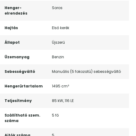
Henger-
Soros
elrendezés
Hajtás
Első kerék
Állapot
Újszerű
Üzemanyag
Benzin
Sebességváltó
Manuális (5 fokozatú) sebességváltó
Hengerűrtartalom
1495 cm³
Teljesítmény
85 kW, 116 LE
Szállítható szem.
5 fő
száma
Ajtók száma
5