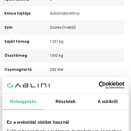
Klíma fajtája
Automata klíma
Szín
Szürke (metál)
Saját tömeg
1 237 kg
Össztömeg
1 610 kg
Csomagtartó
293 liter
Nyári gumi méret
195/55 R 16
Leírás
Áfa visszaigényelhető! Garanciális!
Beleegyezés
Részletek
A sütikről
Magyarországi! Leinformálható!
Navigáció – Digitális klíma –
Elektromosan behajtható külső tükrök –
Tolatókamera – Tolatóradar – Led
Ez a weboldal sütiket használ
fényszórók – Sávelhagyás
figyelmeztető rendszer – Multifunkciós