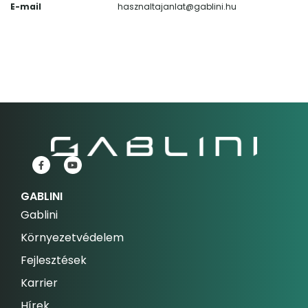
E-mail
hasznaltajanlat@gablini.hu
GABLINI
Gablini
Környezetvédelem
Fejlesztések
Karrier
Hírek