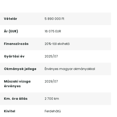
Vételár
5 890 000 Ft
Ár (EUR)
16 075 EUR
Finanszírozás
20%-tól elvihető
Gyártási év
2025/07
Okmányok jellege
Érvényes magyar okmányokkal
Műszaki vizsga
2029/07
érvényes
Km. óra állás
2 700 km
Kivitel
Ferdehátú