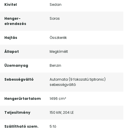
Kivitel
Sedan
Henger-
Soros
elrendezés
Hajtás
Összkerék
Állapot
Megkímélt
Üzemanyag
Benzin
Sebességváltó
Automata (9 fokozatú tiptronic)
sebességváltó
Hengerűrtartalom
1496 cm³
Teljesítmény
150 kW, 204 LE
Szállítható szem.
5 fő