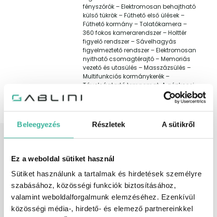
fényszórók – Elektromosan behajtható
külső tükrök – Fűthető első ülések –
Fűthető kormány – Tolatókamera –
360 fokos kamerarendszer – Holttér
figyelő rendszer – Sávelhagyás
figyelmeztető rendszer – Elektromosan
nyitható csomagtérajtó – Memoriás
vezető és utasülés – Masszázsülés –
Multifunkciós kormánykerék –
Távolságtartó tempomat. A gépkocsi
megtekintéséhez előzetes időpont-
egyeztetés szükséges, mivel a jármű
nem a telephelyünkön található!
Beleegyezés
Részletek
A sütikről
Felszereltség
6 hangszóró, 360 fokos
kamerarendszer, ABS (blokkolásgátló),
állítható hátsó ülések, állítható
Ez a weboldal sütiket használ
kormány, Android Auto, Apple CarPlay,
ASR (kipörgésgátló), automata (9
Sütiket használunk a tartalmak és hirdetések személyre
fokozatú tiptronic) sebességváltó,
szabásához, közösségi funkciók biztosításához,
automata fényszórókapcsolás,
automatikusan sötétedő belső tükör,
valamint weboldalforgalmunk elemzéséhez. Ezenkívül
automatikusan sötétedő külső tükör,
közösségi média-, hirdető- és elemező partnereinkkel
AUX csatlakozó, bluetooth-os