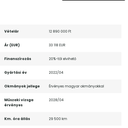
Vételár
12 890 000 Ft
Ár (EUR)
33 118 EUR
Finanszírozás
20%-tól elvihető
Gyártási év
2022/04
Okmányok jellege
Érvényes magyar okmányokkal
Műszaki vizsga
2028/04
érvényes
Km. óra állás
29 500 km