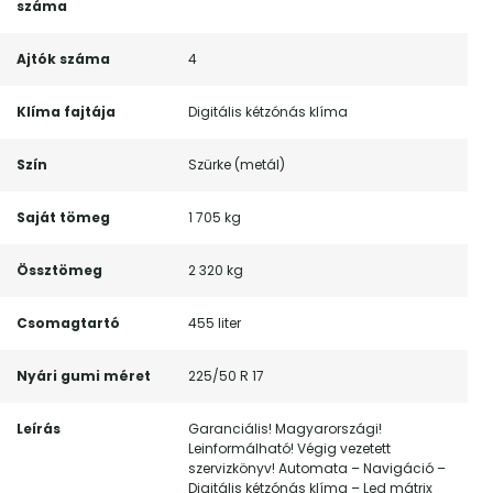
száma
Ajtók száma
4
Klíma fajtája
Digitális kétzónás klíma
Szín
Szürke (metál)
Saját tömeg
1 705 kg
Össztömeg
2 320 kg
Csomagtartó
455 liter
Nyári gumi méret
225/50 R 17
Leírás
Garanciális! Magyarországi!
Leinformálható! Végig vezetett
szervizkönyv! Automata – Navigáció –
Digitális kétzónás klíma – Led mátrix