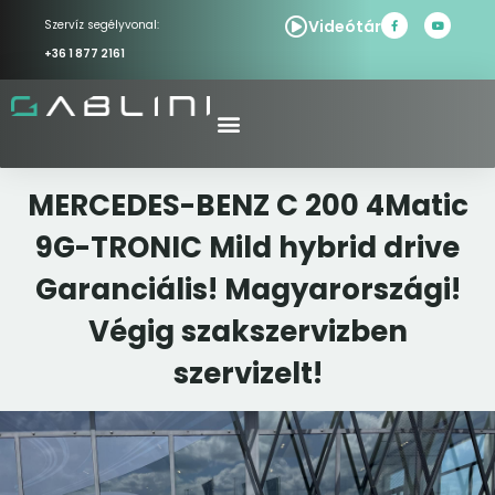
Videótár
Szervíz segélyvonal:
+36 1 877 2161
MERCEDES-BENZ C 200 4Matic
9G-TRONIC Mild hybrid drive
Garanciális! Magyarországi!
Végig szakszervizben
szervizelt!