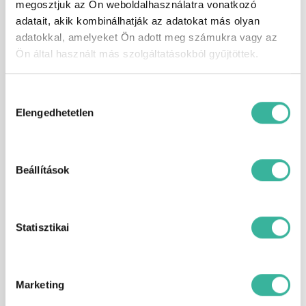
megosztjuk az Ön weboldalhasználatra vonatkozó
kihangosító, bőr-szövet huzat,
bőrkormány, centrálzár, csomag
adatait, akik kombinálhatják az adatokat más olyan
rögzítő, deréktámasz, digitális
adatokkal, amelyeket Ön adott meg számukra vagy az
kétzónás klíma, digitális
Ön által használt más szolgáltatásokból gyűjtöttek.
műszeregység, dönthető utasülések,
EBD/EBV (elektronikus fékerő-elosztó),
elektromos ablak elöl, elektromos ablak
Hozzájárulás
hátul, elektromos csomagtérajtó-
mozgatás, elektromos tükör,
kiválasztása
Elengedhetetlen
elektromos ülésállítás utasoldal,
elektromos ülésállítás vezetőoldal,
elektromosan behajtható külső tükrök,
elektronikus rögzítőfék, első-hátsó
parkolóradar, esőszenzor, ESP
Beállítások
(menetstabilizátor), fáradtságérzékelő,
fedélzeti komputer, fékasszisztens,
függönylégzsák, fűthető első ülés,
fűthető kormány, fűthető tükör, GPS
Statisztikai
(navigáció), guminyomás-ellenőrző
rendszer, hátsó fejtámlák, hátsó
keresztirányú forgalomra
figyelmeztetés, Hi-Fi, holttér-figyelő
rendszer, indításgátló (immobiliser),
Marketing
ISOFIX rendszer, kanyarkövető
fényszóró, kiegészítő fényszóró,