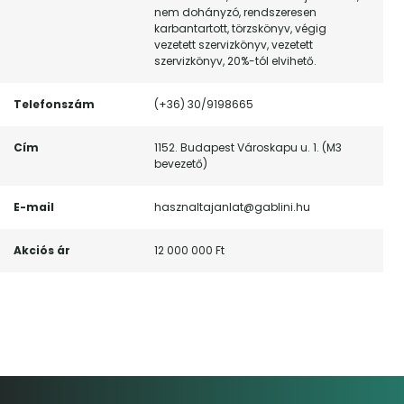
nem dohányzó, rendszeresen
karbantartott, törzskönyv, végig
vezetett szervizkönyv, vezetett
szervizkönyv, 20%-tól elvihető.
Telefonszám
(+36) 30/9198665
Cím
1152. Budapest Városkapu u. 1. (M3
bevezető)
E-mail
hasznaltajanlat@gablini.hu
Akciós ár
12 000 000 Ft