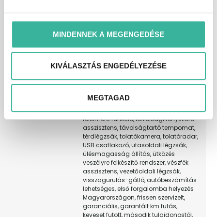
kihangosító, kikapcsolható légzsák,
kormányváltó, ködlámpa, könnyűfém
felni, középső kartámasz, kulcs nélküli
indítás, kulcsnélküli nyitórendszer, LED
MINDENNEK A MEGENGEDÉSE
fényszóró, LED mátrix fényszóró,
masszírozós ülés, memóriás utasülés,
memóriás vezetőülés, menetfény,
KIVÁLASZTÁS ENGEDÉLYEZÉSE
multifunkciós kormánykerék, műbőr-
kárpit, oldallégzsák, rádió,
részecskeszűrő, riasztó, sávtartó
rendszer, sávváltó asszisztens, start-
MEGTAGAD
stop/motormegállító rendszer,
szervokormány, színezett üveg, tábla-
felismerő funkció, távolsági fényszóró
asszisztens, távolságtartó tempomat,
térdlégzsák, tolatókamera, tolatóradar,
USB csatlakozó, utasoldali légzsák,
ülésmagasság állítás, ütközés
veszélyre felkészítő rendszer, vészfék
asszisztens, vezetőoldali légzsák,
visszagurulás-gátló, autóbeszámítás
lehetséges, első forgalomba helyezés
Magyarországon, frissen szervizelt,
garanciális, garantált km futás,
keveset futott, második tulajdonostól,