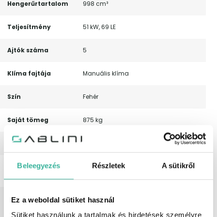
Hengerűrtartalom
998 cm³
Teljesítmény
51 kW, 69 LE
Ajtók száma
5
Klíma fajtája
Manuális klíma
Szín
Fehér
Saját tömeg
875 kg
Össztömeg
1 240 kg
Beleegyezés
Részletek
A sütikről
Leírás
Peugeot 108 keresi új tulajdonosát.
Bizományi értékesítés
Felszereltség
4 hangszóró, ABS (blokkolásgátló),
Ez a weboldal sütiket használ
állítható hátsó ülések, ASR
Sütiket használunk a tartalmak és hirdetések személyre
(kipörgésgátló), AUX csatlakozó, CD-s