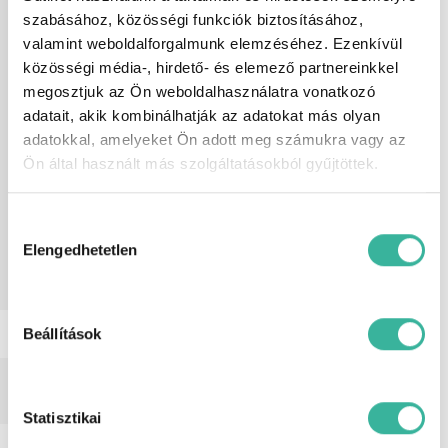
autórádió, centrálzár, elektromos ablak
szabásához, közösségi funkciók biztosításához,
elöl, elektromos tükör, fedélzeti
valamint weboldalforgalmunk elemzéséhez. Ezenkívül
komputer, függönylégzsák,
közösségi média-, hirdető- és elemező partnereinkkel
guminyomás-ellenőrző rendszer,
hátsó fejtámlák, Hi-Fi, indításgátló
megosztjuk az Ön weboldalhasználatra vonatkozó
(immobiliser), ISOFIX rendszer,
adatait, akik kombinálhatják az adatokat más olyan
kikapcsolható légzsák, manuális
adatokkal, amelyeket Ön adott meg számukra vagy az
klíma, menetfény, MP3 lejátszás,
multifunkciós kormánykerék,
Ön által használt más szolgáltatásokból gyűjtöttek.
oldallégzsák, sebességfüggő
szervokormány, színezett üveg, USB
csatlakozó, utasoldali légzsák,
Hozzájárulás
ülésmagasság állítás, vezetőoldali
kiválasztása
Elengedhetetlen
légzsák, autóbeszámítás lehetséges,
nem dohányzó, rendszeresen
karbantartott, 20%-tól elvihető.
Beállítások
Telefonszám
(+36) 30/9198665
Cím
1152. Budapest Városkapu u. 1. (M3
bevezető)
Statisztikai
E-mail
hasznaltajanlat@gablini.hu