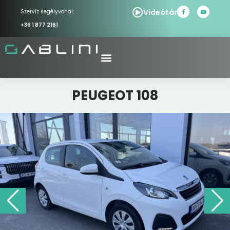
Videótár
Szervíz segélyvonal:
+36 1 877 2161
PEUGEOT 108