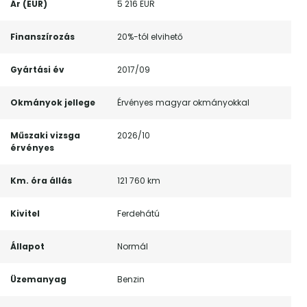
Ár (EUR)
5 216 EUR
Finanszírozás
20%-tól elvihető
Gyártási év
2017/09
Okmányok jellege
Érvényes magyar okmányokkal
Műszaki vizsga
2026/10
érvényes
Km. óra állás
121 760 km
Kivitel
Ferdehátú
Állapot
Normál
Üzemanyag
Benzin