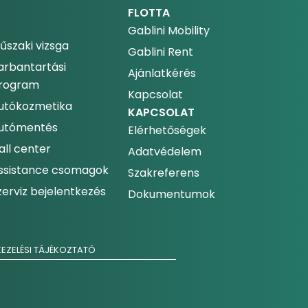
FLOTTA
Gablini Mobility
űszaki vizsga
Gablini Rent
arbantartási
Ajánlatkérés
rogram
Kapcsolat
utókozmetika
KAPCSOLAT
utómentés
Elérhetőségek
all center
Adatvédelem
ssistance csomagok
Szakreferens
zerviz bejelentkezés
Dokumentumok
EZELÉSI TÁJÉKOZTATÓ