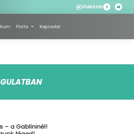
Videótár
ntrum
Flotta
Kapcsolat
ANGULATBAN
 – a Gablininél!
zunk téged!