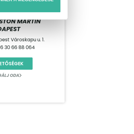
ASTON MARTIN
DAPEST
pest Városkapu u. 1.
36 30 66 88 064
HETŐSÉGEK
GÁLJ ODA