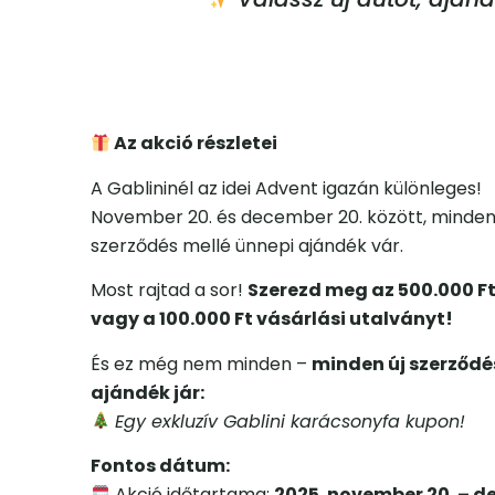
Az akció részletei
A Gablininél az idei Advent igazán különleges!
November 20. és december 20. között, minden 
szerződés mellé ünnepi ajándék vár.
Most rajtad a sor!
Szerezd meg az 500.000 F
vagy a 100.000 Ft vásárlási utalványt!
És ez még nem minden –
minden új szerződé
ajándék jár:
Egy exkluzív Gablini karácsonyfa kupon!
Fontos dátum:
Akció időtartama:
2025. november 20. – d