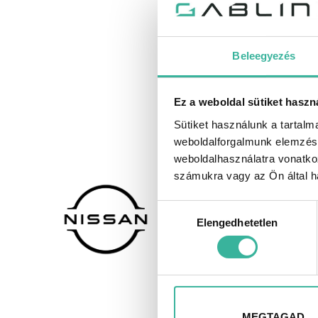
Beleegyezés
G
Ez a weboldal sütiket haszn
Sütiket használunk a tartal
Játéks
weboldalforgalmunk elemzésé
weboldalhasználatra vonatko
számukra vagy az Ön által ha
Hozzájárulás
Elengedhetetlen
kiválasztása
MEGTAGAD