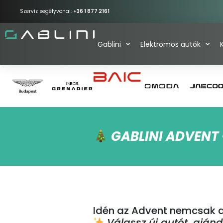
Szervíz segélyvonal:
+36 1 877 2161
Gablini
Elektromos autók
GABLINI ADVENT 
Idén az Advent nemcsak a 
Válassz új autót, ajá