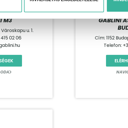
I M3
GABLINI 
BU
Városkapu u. 1.
 415 02 06
Cím: 1152 Buda
ablini.hu
Telefon: +
SÉGEK
ELÉR
 ODA
NAVI