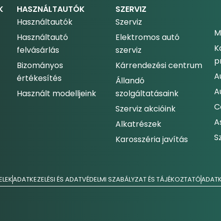
K
HASZNÁLTAUTÓK
SZERVIZ
Használtautók
Szerviz
M
Használtautó
Elektromos autó
K
felvásárlás
szerviz
p
Bizományos
Kárrendezési centrum
A
értékesítés
Állandó
A
Használt modelljeink
szolgáltatásaink
C
Szerviz akcióink
A
Alkatrészek
S
Karosszéria javítás
ELEK
ADATKEZELÉSI ÉS ADATVÉDELMI SZABÁLYZAT ÉS TÁJÉKOZTATÓ
ADATK