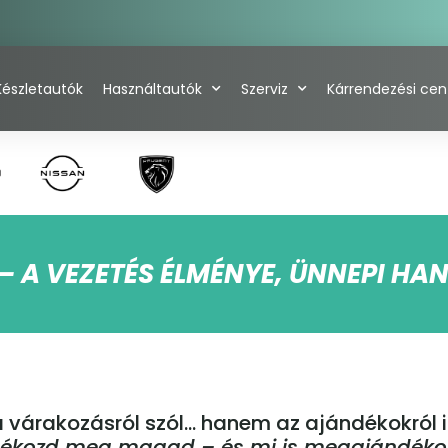
Készletautók
Használtautók
Szerviz
Kárrendezési ce
– A VEZETÉS ÉLMÉNYE, ÜNNEPI H
várakozásról szól… hanem az ajándékokról is
ndékozd meg magad – és mi is megajándéko