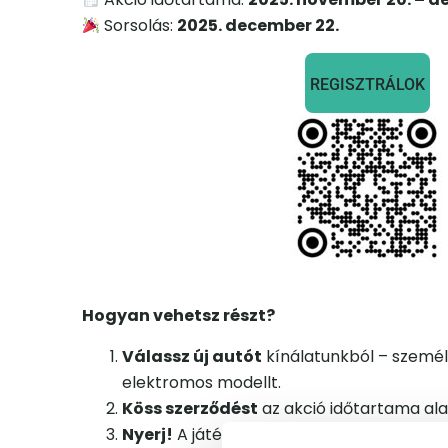
Sorsolás:
2025. december 22.
REGISZTRÁLOK
Hogyan vehetsz részt?
Válassz új autót
kínálatunkból – személ
elektromos modellt.
Köss szerződést
az akció időtartama ala
Nyerj!
A játékban való részvétel regisztrá