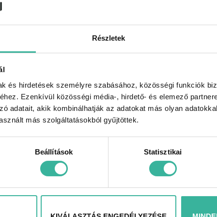
Garantált ajándék,
Mi
hogy az ünnep még szebb l
Részletek
utcai Praktikerben beválth
ablini Advent – a vezetés élménye, ünnepi hangulatba
ál
mak és hirdetések személyre szabásához, közösségi funkciók biz
zabályzat megtekinthető
:
https://gablini.hu/dokum
hez. Ezenkívül közösségi média-, hirdető- és elemező partner
zó adatait, akik kombinálhatják az adatokat más olyan adatokka
sznált más szolgáltatásokból gyűjtöttek.
Beállítások
Statisztikai
KIVÁLASZTÁS ENGEDÉLYEZÉSE
MINDE