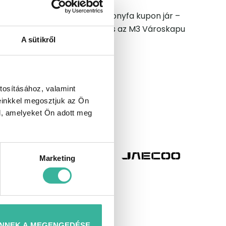
nden új szerződéshez karácsonyfa kupon jár –
egyen. A kupon a budaörsi és az M3 Városkapu
A sütikről
ató.
n.
tosításához, valamint
entumok/
einkkel megosztjuk az Ön
l, amelyeket Ön adott meg
Marketing
NNEK A MEGENGEDÉSE