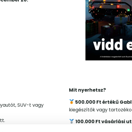
Mit nyerhetsz?
500.000 Ft értékű Gabl
yautót, SUV-t vagy
kiegészítők vagy tartozéko
tt.
100.000 Ft vásárlási u
cióhoz kötött.
felhasználni.