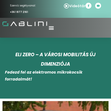
Videótár
Szervíz segélyvonal:
+36 1 877 2161
ELI ZERO – A VÁROSI MOBILITÁS ÚJ
DIMENZIÓJA
Fedezd fel az elektromos mikrokocsik
forradalmát!