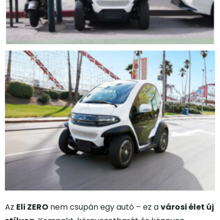
Az
Eli ZERO
nem csupán egy autó – ez a
városi élet új