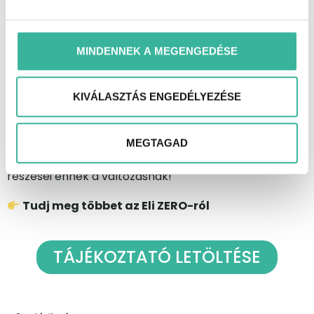
a
megrendelés indulásáról
,
és az
exkluzív előfoglalási kedvezményekről
.
MINDENNEK A MEGENGEDÉSE
[Feliratkozom a hírlevélre]
(Add meg e-mail címed, és légy részese a városi
mobilitás forradalmának!)
KIVÁLASZTÁS ENGEDÉLYEZÉSE
Eli ZERO – Csendes. Okos. Fenntartható.
MEGTAGAD
A jövő városa most kezdődik. Légy az elsők között, akik
részesei ennek a változásnak!
Tudj meg többet az Eli ZERO-ról
TÁJÉKOZTATÓ LETÖLTÉSE