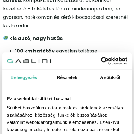
stílusa
. Kompakt, környezetbarát és könnyen
kezelhető – tökéletes társ a mindennapokban, ha
gyorsan, hatékonyan és zéró kibocsátással szeretnél
közlekedni.
Kis autó, nagy hatás
100 km hatótáv
egyetlen töltéssel
Mindössze 2,25 méter hosszú
, így bárhol elfér
Tölthető otthoni konnektorról
, 3 óra alatt
LFP akkumulátor
a hosszú élettartamért és
Beleegyezés
Részletek
A sütikről
biztonságért
LED világítás, tolatókamera, digitális kijelző
Ez a weboldal sütiket használ
– minden, amit a modern városi közlekedés
Sütiket használunk a tartalmak és hirdetések személyre
megkövetel
szabásához, közösségi funkciók biztosításához,
Éld meg a várost új szemszögből
valamint weboldalforgalmunk elemzéséhez. Ezenkívül
közösségi média-, hirdető- és elemező partnereinkkel
Az Eli ZERO-val a város újra a tiéd.