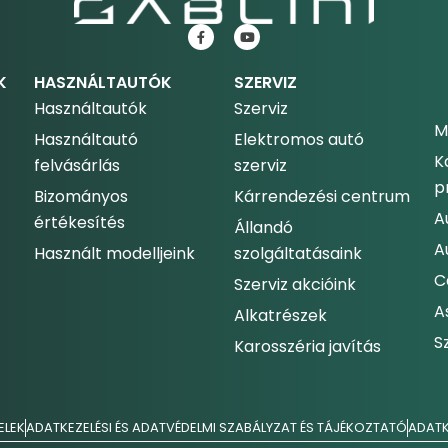
K
HASZNÁLTAUTÓK
SZERVIZ
Használtautók
Szerviz
M
Használtautó
Elektromos autó
K
felvásárlás
szerviz
p
Bizományos
Kárrendezési centrum
A
értékesítés
Állandó
A
Használt modelljeink
szolgáltatásaink
C
Szerviz akcióink
A
Alkatrészek
S
Karosszéria javítás
ELEK
ADATKEZELÉSI ÉS ADATVÉDELMI SZABÁLYZAT ÉS TÁJÉKOZTATÓ
ADATK