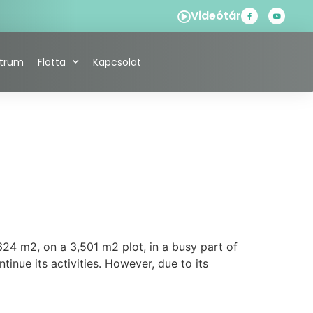
Videótár
ntrum
Flotta
Kapcsolat
624 m2, on a 3,501 m2 plot, in a busy part of
inue its activities. However, due to its