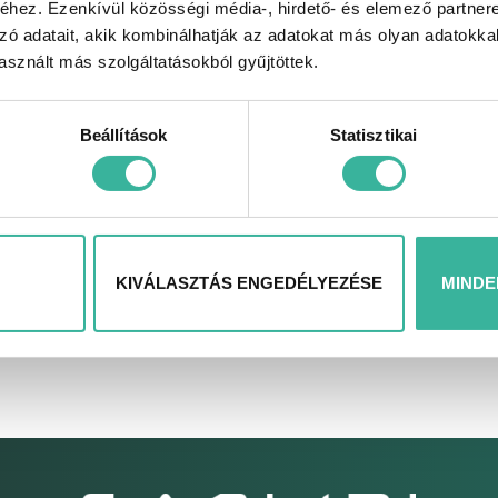
hez. Ezenkívül közösségi média-, hirdető- és elemező partner
zó adatait, akik kombinálhatják az adatokat más olyan adatokka
sznált más szolgáltatásokból gyűjtöttek.
Beállítások
Statisztikai
 középvállalkozások újraindítását segítő lízing konstrukci
KIVÁLASZTÁS ENGEDÉLYEZÉSE
MINDE
 használt haszongépjármű, új tisztán elektromos személygép
tán elektromos meghajtású személygépkocsik finanszírozásár