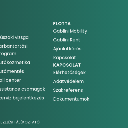
FLOTTA
Gablini Mobility
űszaki vizsga
Gablini Rent
arbantartási
Ajánlatkérés
rogram
Kapcsolat
utókozmetika
KAPCSOLAT
utómentés
Elérhetőségek
all center
Adatvédelem
ssistance csomagok
Szakreferens
zerviz bejelentkezés
Dokumentumok
EZELÉSI TÁJÉKOZTATÓ