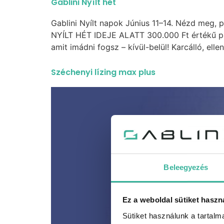
Gablini Nyílt hét
Gablini Nyílt napok Június 11–14. Nézd meg,
NYÍLT HÉT IDEJE ALATT 300.000 Ft értékű pré
amit imádni fogsz – kívül-belül! Karcálló, ellen
Széchenyi lízing max plus
Beleegyezés
Ez a weboldal sütiket haszn
Sütiket használunk a tartal