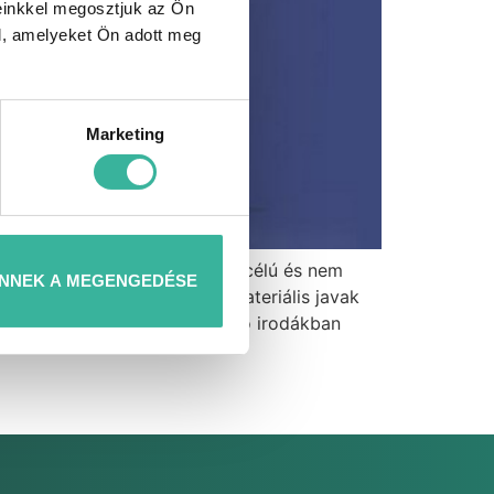
einkkel megosztjuk az Ön
l, amelyeket Ön adott meg
Marketing
ó, amely felhasználható agrár célú és nem
NNEK A MEGENGEDÉSE
kocsi*, gép, berendezés, immateriális javak
a irányuló kérelmek regisztráló irodákban