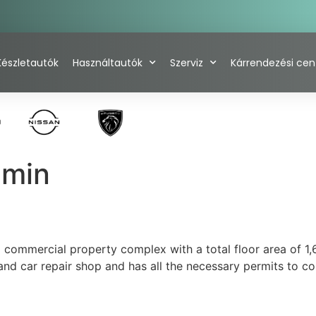
Készletautók
Használtautók
Szerviz
Kárrendezési ce
dmin
d commercial property complex with a total floor area of 1,
 car repair shop and has all the necessary permits to cont