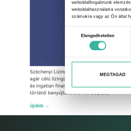
weboldalforgalmunk elemzésé
weboldalhasználatra vonatko
számukra vagy az Ön által ha
Hozzájárulás
Elengedhetetlen
kiválasztása
Széchenyi Lízing MAX+ A hazai mikro-, kis- és
MEGTAGAD
agár célú lízingügyletek, így például új vagy
és ingatlan finanszírozására is. *az új, tisz
történő benyújtására a KAVOSZ […]
újabb
→