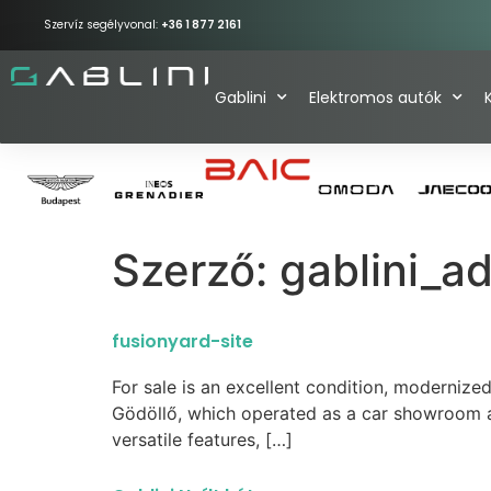
Szervíz segélyvonal:
+36 1 877 2161
Gablini
Elektromos autók
Szerző:
gablini_a
fusionyard-site
For sale is an excellent condition, modernize
Gödöllő, which operated as a car showroom and
versatile features, […]