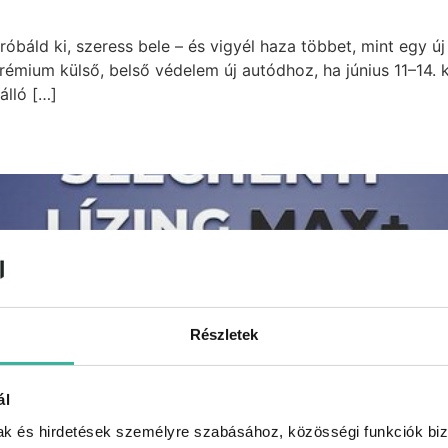
 próbáld ki, szeress bele – és vigyél haza többet, mint e
mium külső, belső védelem új autódhoz, ha június 11–14. k
álló […]
Részletek
ál
mak és hirdetések személyre szabásához, közösségi funkciók biz