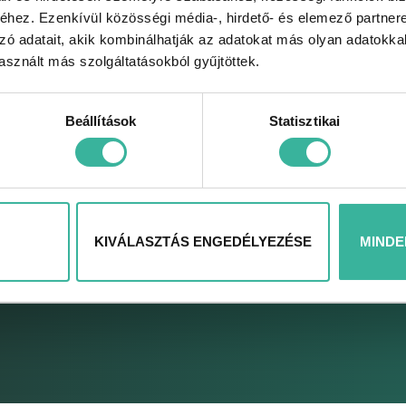
Használtautók
Szerviz
hez. Ezenkívül közösségi média-, hirdető- és elemező partner
M
Használtautó
Elektromos autó
zó adatait, akik kombinálhatják az adatokat más olyan adatokka
K
felvásárlás
szerviz
sznált más szolgáltatásokból gyűjtöttek.
p
Bizományos
Kárrendezési centrum
A
értékesítés
Állandó
Beállítások
Statisztikai
A
Használt modelljeink
szolgáltatásaink
C
Szerviz akcióink
A
Alkatrészek
S
Karosszéria javítás
KIVÁLASZTÁS ENGEDÉLYEZÉSE
MINDE
ELEK
ADATKEZELÉSI ÉS ADATVÉDELMI SZABÁLYZAT ÉS TÁJÉKOZTATÓ
ADATK