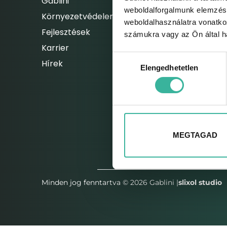
Gablini
Elektromos autók
weboldalforgalmunk elemzésé
Környezetvédelem
Hibrid autók
weboldalhasználatra vonatko
Fejlesztések
számukra vagy az Ön által ha
Karrier
Hozzájárulás
Hírek
Elengedhetetlen
kiválasztása
MEGTAGAD
FELHASZNÁLÁSI FELTÉT
Minden jog fenntartva © 2026 Gablini |
slixol studio