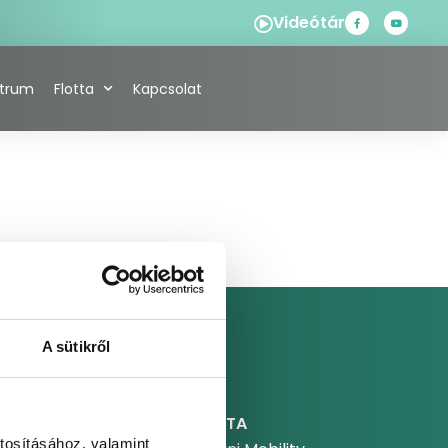
Videótár
ntrum
Flotta
Kapcsolat
A sütikről
FLOTTA
tosításához, valamint