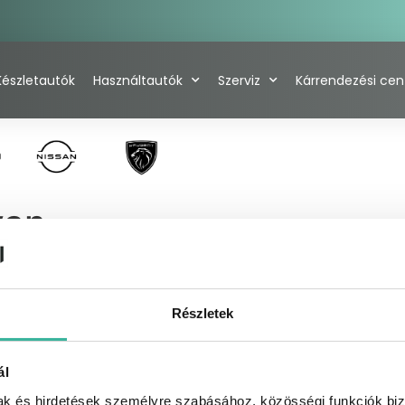
Készletautók
Használtautók
Szerviz
Kárrendezési ce
van
Részletek
ál
K
HASZNÁLTAUTÓK
SZERVIZ
mak és hirdetések személyre szabásához, közösségi funkciók biz