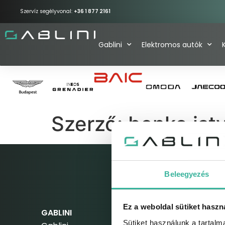
Szervíz segélyvonal:
+36 1 877 2161
Gablini
Elektromos autók
Szerző:
benko.ist
Beleegyezés
Ez a weboldal sütiket haszn
GABLINI
ELEKETROMOS AUTÓ
Sütiket használunk a tartal