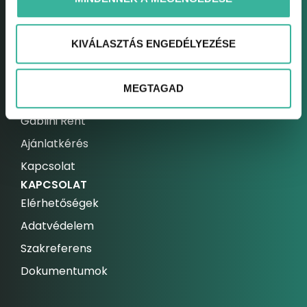
Call center
Assistance csomagok
KIVÁLASZTÁS ENGEDÉLYEZÉSE
Szerviz bejelentkezés
FLOTTA
MEGTAGAD
Gablini Mobility
Gablini Rent
Ajánlatkérés
Kapcsolat
KAPCSOLAT
Elérhetőségek
Adatvédelem
Szakreferens
Dokumentumok