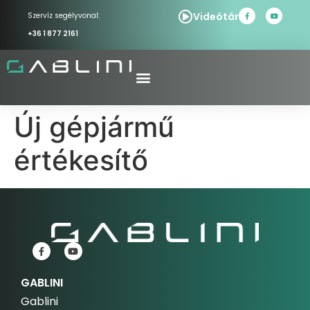
Videótár
Szervíz segélyvonal:
+36 1 877 2161
Új gépjármű
értékesítő
GABLINI
Gablini