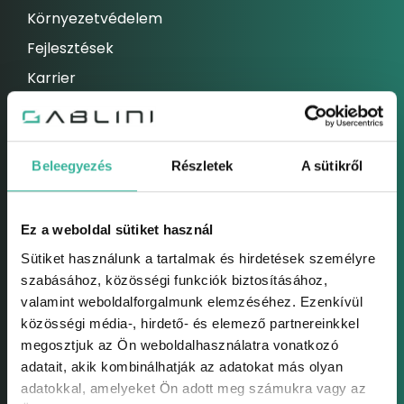
Környezetvédelem
Fejlesztések
Karrier
Hírek
ELEKETROMOS AUTÓK
Beleegyezés
Részletek
A sütikről
Elektromos autók
Hibrid autók
Ez a weboldal sütiket használ
HASZNÁLTAUTÓK
Sütiket használunk a tartalmak és hirdetések személyre
Használtautók
szabásához, közösségi funkciók biztosításához,
Használtautó felvásárlás
valamint weboldalforgalmunk elemzéséhez. Ezenkívül
közösségi média-, hirdető- és elemező partnereinkkel
Bizományos értékesítés
megosztjuk az Ön weboldalhasználatra vonatkozó
Használt modelljeink
adatait, akik kombinálhatják az adatokat más olyan
adatokkal, amelyeket Ön adott meg számukra vagy az
SZERVIZ