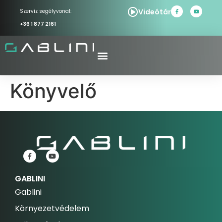
Videótár
Szervíz segélyvonal:
+36 1 877 2161
Könyvelő
GABLINI
Gablini
Környezetvédelem