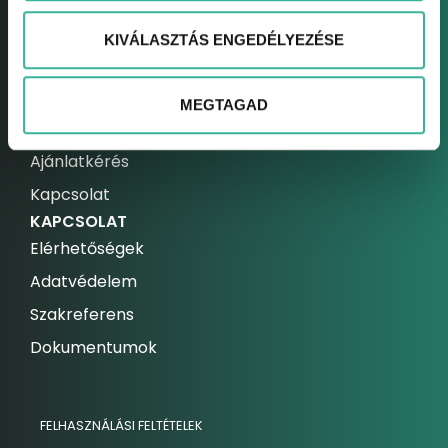
Szerviz bejelentkezés
KIVÁLASZTÁS ENGEDÉLYEZÉSE
FLOTTA
Gablini Mobility
MEGTAGAD
Gablini Rent
Ajánlatkérés
Kapcsolat
KAPCSOLAT
Elérhetőségek
Adatvédelem
Szakreferens
Dokumentumok
FELHASZNÁLÁSI FELTÉTELEK