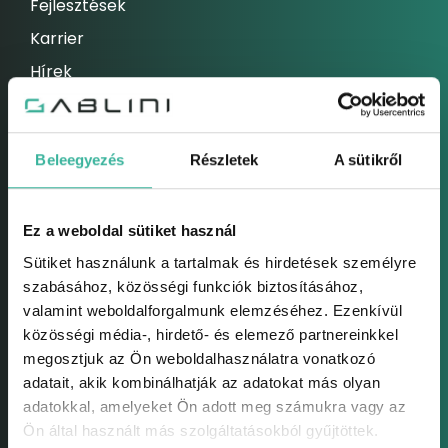
Fejlesztések
Karrier
Hírek
ELEKETROMOS AUTÓK
Elektromos autók
Beleegyezés
Részletek
A sütikről
Hibrid autók
HASZNÁLTAUTÓK
Ez a weboldal sütiket használ
Használtautók
Sütiket használunk a tartalmak és hirdetések személyre
Használtautó felvásárlás
szabásához, közösségi funkciók biztosításához,
valamint weboldalforgalmunk elemzéséhez. Ezenkívül
Bizományos értékesítés
közösségi média-, hirdető- és elemező partnereinkkel
Használt modelljeink
megosztjuk az Ön weboldalhasználatra vonatkozó
adatait, akik kombinálhatják az adatokat más olyan
SZERVIZ
adatokkal, amelyeket Ön adott meg számukra vagy az
Szerviz
Ön által használt más szolgáltatásokból gyűjtöttek.