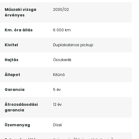
Műszaki vizsga
2030/02
érvényes
Km. óra állás
6 000 km
Kivitel
Duplakabinos pickup
Hajtás
Összkerék
Állapot
Kitűnő
Garancia
5 év
Átrozsdásodási
12 év
garancia
Üzemanyag
Dízel