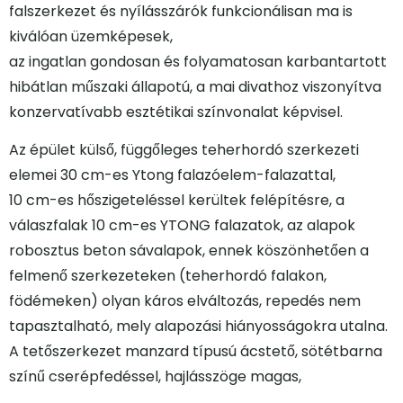
falszerkezet és nyílásszárók funkcionálisan ma is
kiválóan üzemképesek,
az ingatlan gondosan és folyamatosan karbantartott
hibátlan műszaki állapotú, a mai divathoz viszonyítva
konzervatívabb esztétikai színvonalat képvisel.
Az épület külső, függőleges teherhordó szerkezeti
elemei 30 cm-es Ytong falazóelem-falazattal,
10 cm-es hőszigeteléssel kerültek felépítésre, a
válaszfalak 10 cm-es YTONG falazatok, az alapok
robosztus beton sávalapok, ennek köszönhetően a
felmenő szerkezeteken (teherhordó falakon,
födémeken) olyan káros elváltozás, repedés nem
tapasztalható, mely alapozási hiányosságokra utalna.
A tetőszerkezet manzard típusú ácstető, sötétbarna
színű cserépfedéssel, hajlásszöge magas,