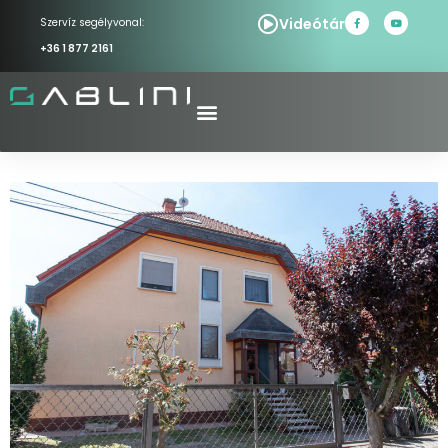
Videótár
Szervíz segélyvonal:
+36 1 877 2161