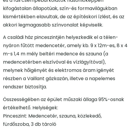
és a fali csempeburkolatok hasonlóképpen
kifogástalan állapotúak, szín-és formavilágukban
kismértékben elavultak, de az építéskori ízlést, és az
akkori legmagasabb színvonalat képviselik.
A családi ház pinceszintjén helyezkedik el a télen-
nyáron fűtött medencetér, amely kb. 9 x 12m-es, 8 x 4
m-s 1,4 m mély beltéri medence és szauna (a
medencetérben elszívóval és vízlágyítóval),
melynek hőigényét és elektromos áram igényét
részben a Vaillant gázkazán, illetve a napelemes
rendszer biztosítja.
Összességében az épület műszaki állaga 95%-osnak
értékelhető. Helyiségek:
Pinceszint: Medencetér, szauna, közlekedő,
fürdőszoba, 3 db tároló