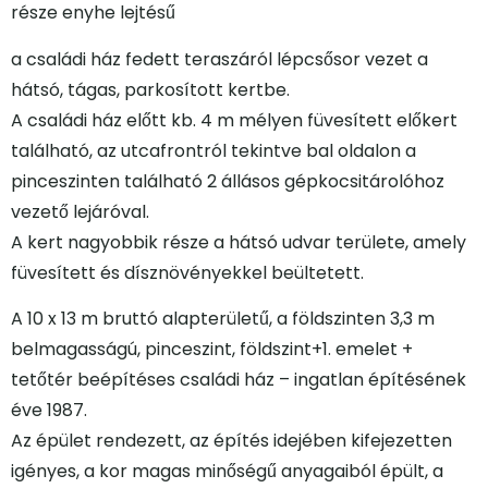
része enyhe lejtésű
a családi ház fedett teraszáról lépcsősor vezet a
hátsó, tágas, parkosított kertbe.
A családi ház előtt kb. 4 m mélyen füvesített előkert
található, az utcafrontról tekintve bal oldalon a
pinceszinten található 2 állásos gépkocsitárolóhoz
vezető lejáróval.
A kert nagyobbik része a hátsó udvar területe, amely
füvesített és dísznövényekkel beültetett.
A 10 x 13 m bruttó alapterületű, a földszinten 3,3 m
belmagasságú, pinceszint, földszint+1. emelet +
tetőtér beépítéses családi ház – ingatlan építésének
éve 1987.
Az épület rendezett, az építés idejében kifejezetten
igényes, a kor magas minőségű anyagaiból épült, a