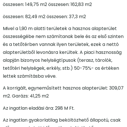
összesen: 149,75 m2 összesen: 162,83 m2
összesen: 82,49 m2 összesen: 37,3 m2
Mivel a 1,90 m alatti területek a hasznos alapterület
összességébe nem számítanak bele és az első szinten
és a tetőtérben vannak ilyen területek, ezek a nettó
alapterületből levonásra kerültek. A piaci hasznosság
alapján bizonyos helyiségtípusok (terasz, tárolók,
tetőtéri helyiségek, erkély, stb.) 50-75%- os értéken
lettek számításba véve.
A korrigált, egyneműsített hasznos alapterület: 309,07
m2. Garázs: 41,25 m2
Az ingatlan eladási ára: 298 M Ft.
Az ingatlan gyakorlatilag beköltözhető állapotú, csak