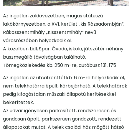
Az ingatlan zöldövezetben, magas státuszú
lakókörnyezetben, a XVI. kerület „kis Rózsadombján”,
Rákosszentmihály „Kisszentmihály” nevű
városrészében helyezkedik el.
A közelben Lidl, Spar. Óvoda, iskola, játszótér néhány
buszmegálló távolságban található.
Tömegközlekedés kb. 250 m-re, autóbusz 131, 175
Az ingatlan az utcafronttól kb. 6 m-re helyezkedik el,
nem telekhatárra épült, körbejárható. A telekhatárok
pedig kifogástalan műszaki állapotú kerítésekkel
bekerítettek.
Az udvar igényesen parkosított, rendszeresen és
gondosan ápolt, parkszerűen gondozott, rendezett
állapotokat mutat. A telek családi ház mögött hátsó