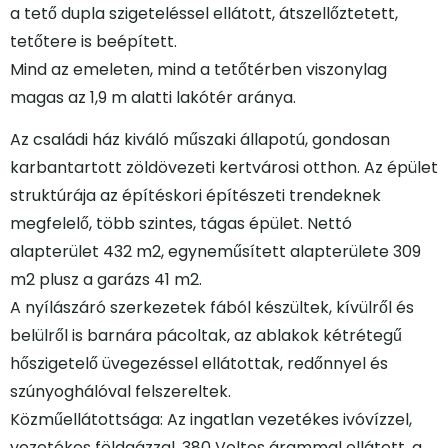
a tető dupla szigeteléssel ellátott, átszellőztetett,
tetőtere is beépített.
Mind az emeleten, mind a tetőtérben viszonylag
magas az 1,9 m alatti lakótér aránya.
Az családi ház kiváló műszaki állapotú, gondosan
karbantartott zöldövezeti kertvárosi otthon. Az épület
struktúrája az építéskori építészeti trendeknek
megfelelő, több szintes, tágas épület. Nettó
alapterület 432 m2, egyneműsített alapterülete 309
m2 plusz a garázs 41 m2.
A nyílászáró szerkezetek fából készültek, kívülről és
belülről is barnára pácoltak, az ablakok kétrétegű
hőszigetelő üvegezéssel ellátottak, redőnnyel és
szúnyoghálóval felszereltek.
Közműellátottsága: Az ingatlan vezetékes ivóvízzel,
vezetékes földgázzal, 380 Voltos árammal ellátott, a