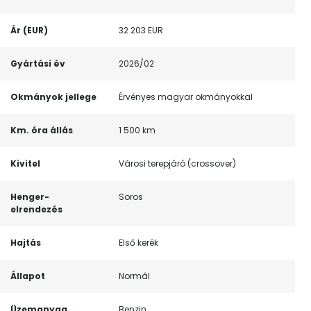
Ár (EUR)
32 203 EUR
Gyártási év
2026/02
Okmányok jellege
Érvényes magyar okmányokkal
Km. óra állás
1 500 km
Kivitel
Városi terepjáró (crossover)
Henger-
Soros
elrendezés
Hajtás
Első kerék
Állapot
Normál
Üzemanyag
Benzin