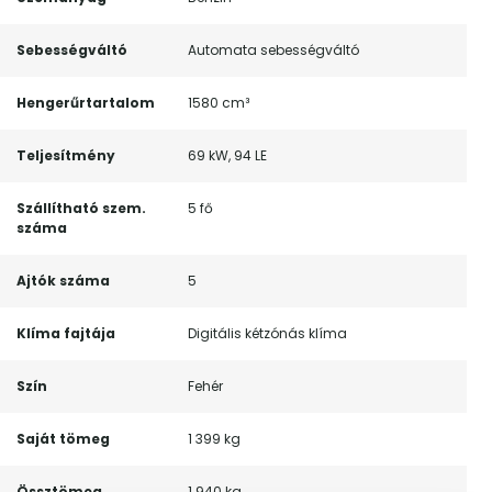
Sebességváltó
Automata sebességváltó
Hengerűrtartalom
1580 cm³
Teljesítmény
69 kW, 94 LE
Szállítható szem.
5 fő
száma
Ajtók száma
5
Klíma fajtája
Digitális kétzónás klíma
Szín
Fehér
Saját tömeg
1 399 kg
Össztömeg
1 940 kg