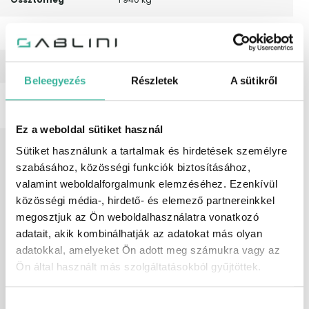
Csomagtartó
425 liter
Nyári gumi méret
205/60 R 16
Beleegyezés
Részletek
A sütikről
Leírás
További információkért kérem keressen
telefonon!
Ez a weboldal sütiket használ
Felszereltség
6 hangszóró, ABS (blokkolásgátló),
Sütiket használunk a tartalmak és hirdetések személyre
állítható kormány, Android Auto, Apple
szabásához, közösségi funkciók biztosításához,
CarPlay, ASR (kipörgésgátló),
automata fényszórókapcsolás,
valamint weboldalforgalmunk elemzéséhez. Ezenkívül
automata sebességváltó, automata
közösségi média-, hirdető- és elemező partnereinkkel
távfény, bőr-szövet huzat, bőrkormány,
megosztjuk az Ön weboldalhasználatra vonatkozó
centrálzár, digitális kétzónás klíma,
elektromos ablak elöl, elektromos ablak
adatait, akik kombinálhatják az adatokat más olyan
hátul, elektromos tükör, elektronikus
adatokkal, amelyeket Ön adott meg számukra vagy az
rögzítőfék, első-hátsó parkolóradar,
Ön által használt más szolgáltatásokból gyűjtöttek.
érintőkijelző, esőszenzor, ESP
(menetstabilizátor), fedélzeti komputer,
függönylégzsák, fűthető első ülés,
Hozzájárulás
fűthető kormány, GPS (navigáció),