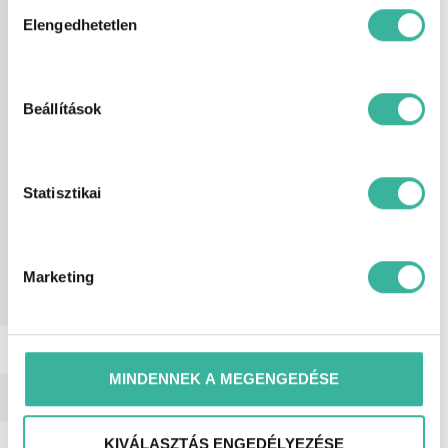
holttér-figyelő rendszer, kormányról
kiválasztása
Elengedhetetlen
vezérelhető hifi, ködlámpa, könnyűfém
felni, középső kartámasz, kulcs nélküli
indítás, kulcsnélküli nyitórendszer, LED
fényszóró, multifunkcionális kijelző,
multifunkciós kormánykerék, rádió,
Beállítások
riasztó, sávtartó rendszer, start-
stop/motormegállító rendszer,
szervokormány, tábla-felismerő
funkció, távolságtartó tempomat,
Statisztikai
tolatókamera, tolatóradar, USB
csatlakozó, utasoldali légzsák,
ülésmagasság állítás, ütközés
veszélyre felkészítő rendszer,
vezetőoldali légzsák, első forgalomba
Marketing
helyezés Magyarországon, első
tulajdonostól, garanciális.
Telefonszám
(+36) 30/6337400
MINDENNEK A MEGENGEDÉSE
Cím
1152 Budapest, Városkapu u. 1.
KIVÁLASZTÁS ENGEDÉLYEZÉSE
E-mail
hasznaltajanlat@gablini.hu