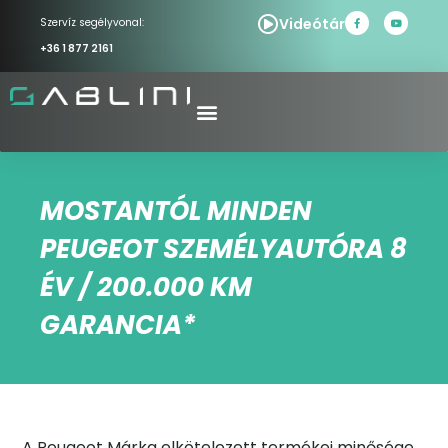
Videótár
Szervíz segélyvonal:
+36 1 877 2161
MOSTANTÓL MINDEN
PEUGEOT SZEMÉLYAUTÓRA 8
ÉV / 200.000 KM
GARANCIA*
A Peugeot Márka elkötelezett termékei minősége