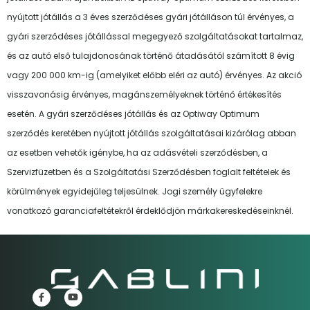
nyújtott jótállás a 3 éves szerződéses gyári jótálláson túl érvényes, a
gyári szerződéses jótállással megegyező szolgáltatásokat tartalmaz,
és az autó első tulajdonosának történő átadásától számított 8 évig
vagy 200 000 km-ig (amelyiket előbb eléri az autó) érvényes. Az akció
visszavonásig érvényes, magánszemélyeknek történő értékesítés
esetén. A gyári szerződéses jótállás és az Optiway Optimum
szerződés keretében nyújtott jótállás szolgáltatásai kizárólag abban
az esetben vehetők igénybe, ha az adásvételi szerződésben, a
Szervizfüzetben és a Szolgáltatási Szerződésben foglalt feltételek és
körülmények egyidejűleg teljesülnek. Jogi személy ügyfelekre
vonatkozó garanciafeltétekről érdeklődjön márkakereskedéseinknél.