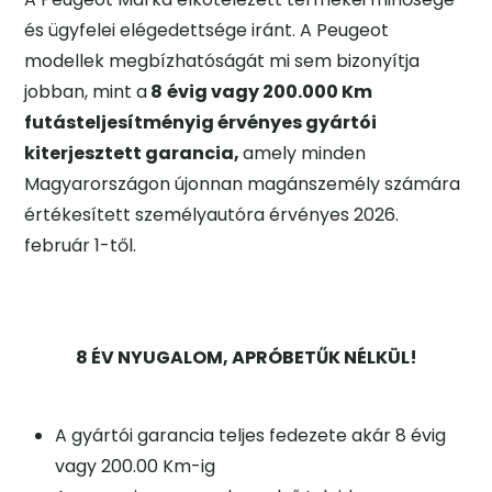
és ügyfelei elégedettsége iránt. A Peugeot
modellek megbízhatóságát mi sem bizonyítja
jobban, mint a
8
évig vagy 200.000 Km
futásteljesítményig érvényes gyártói
kiterjesztett garancia,
amely minden
Magyarországon újonnan magánszemély számára
értékesített személyautóra érvényes 2026.
február 1-től.
8 ÉV NYUGALOM, APRÓBETŰK NÉLKÜL!
A gyártói garancia teljes fedezete akár 8 évig
vagy 200.00 Km-ig