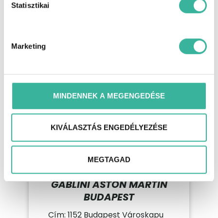
Statisztikai
u. 1.
Telefon: +36 1 415 02 06
E-mail: m3@gablini.hu
Marketing
ELÉRHETŐSÉGEK
NAVIGÁLJ ODA
MINDENNEK A MEGENGEDÉSE
KIVÁLASZTÁS ENGEDÉLYEZÉSE
MEGTAGAD
GABLINI ASTON MARTIN
BUDAPEST
Cím: 1152 Budapest Városkapu