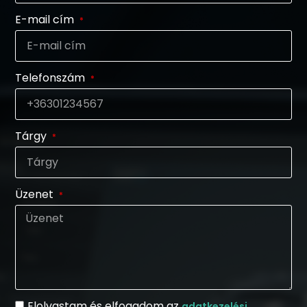
E-mail cím
Telefonszám
Tárgy
Üzenet
Elolvastam és elfogadom az
adatkezelési