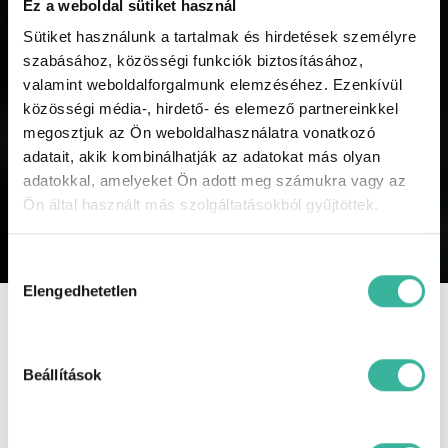
kapni a GABLINI akcióiról, újdonságairól, híreiről,
Ez a weboldal sütiket használ
regisztráljon és legyen hírlevelünk olvasója!
Sütiket használunk a tartalmak és hirdetések személyre
szabásához, közösségi funkciók biztosításához,
Feliratkozom a hírlevélre
valamint weboldalforgalmunk elemzéséhez. Ezenkívül
közösségi média-, hirdető- és elemező partnereinkkel
megosztjuk az Ön weboldalhasználatra vonatkozó
adatait, akik kombinálhatják az adatokat más olyan
adatokkal, amelyeket Ön adott meg számukra vagy az
KÜLDÉS
Ön által használt más szolgáltatásokból gyűjtöttek.
Hozzájárulás
kiválasztása
Elengedhetetlen
Beállítások
GABLINI M3
Cím: 1152 Budapest Városkapu