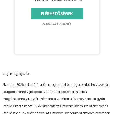
ELÉRHETŐSÉGEK
NAVIGÁLJ ODA
Jogi megjegyzés:
*Minden 2026. február 1. után megrendelt és forgalomba helyezett, új
Peugeot személygépkocsi vásárlása esetén a minden
magánszemély ügyfél számára biztosított 3 év szerződéses gyári
jótállás mellé most +5 év kiterjesztett Optiway Optimum szerződéses
jótállást adunk ajándékba. Az Optiway Optimum szerződés keretében