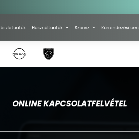
Készletautók
Használtautók
Szerviz
Kárrendezési ce
ONLINE KAPCSOLATFELVÉTEL