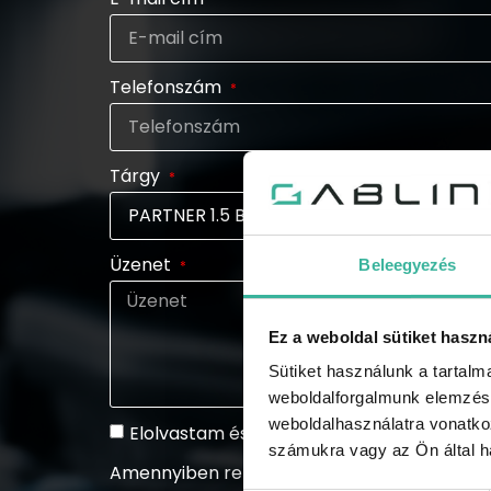
Telefonszám
Tárgy
Üzenet
Beleegyezés
Ez a weboldal sütiket haszn
Sütiket használunk a tartal
weboldalforgalmunk elemzésé
weboldalhasználatra vonatko
Elolvastam és elfogadom az adatkezelési 
számukra vagy az Ön által ha
Amennyiben rendszeresen tájékoztatást szeretn