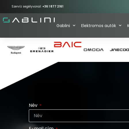
Szervíz segélyvonal:
+36 1 877 2161
Gablini
Elektromos autók
Név
E-mail cím