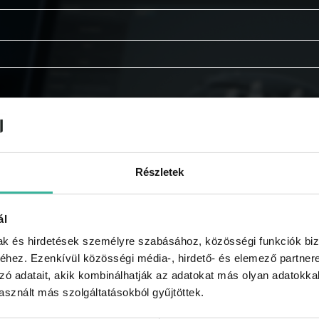
Részletek
ál
mak és hirdetések személyre szabásához, közösségi funkciók biz
hez. Ezenkívül közösségi média-, hirdető- és elemező partner
zó adatait, akik kombinálhatják az adatokat más olyan adatokka
tájékoztatót.
sznált más szolgáltatásokból gyűjtöttek.
e kapni a GABLINI akcióiról, újdonságairól, híreiről, regi