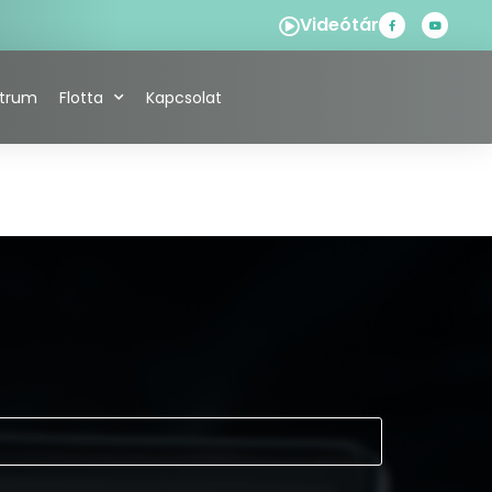
Videótár
ntrum
Flotta
Kapcsolat