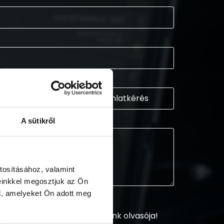
A sütikről
tosításához, valamint
einkkel megosztjuk az Ön
l, amelyeket Ön adott meg
sztráljon és legyen hírlevelünk olvasója!