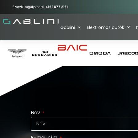
Szervíz segélyvonal:
+36 1 877 2161
Gablini
Elektromos autók
Név
E-mail cím