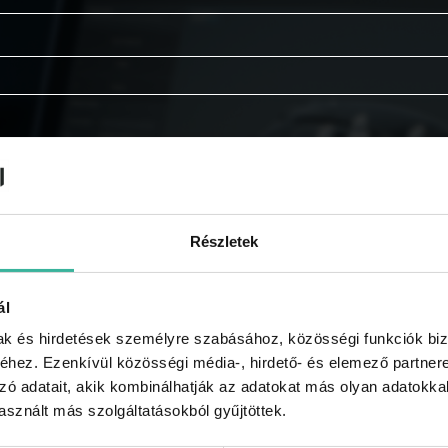
Részletek
ál
mak és hirdetések személyre szabásához, közösségi funkciók biz
hez. Ezenkívül közösségi média-, hirdető- és elemező partner
zó adatait, akik kombinálhatják az adatokat más olyan adatokka
tájékoztatót.
sznált más szolgáltatásokból gyűjtöttek.
e kapni a GABLINI akcióiról, újdonságairól, híreiről, regi