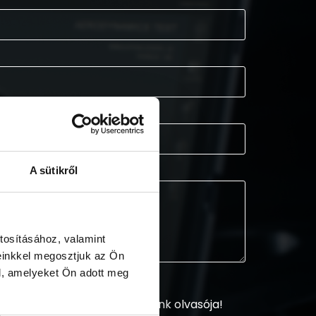
A sütikről
tosításához, valamint
einkkel megosztjuk az Ön
l, amelyeket Ön adott meg
sztráljon és legyen hírlevelünk olvasója!