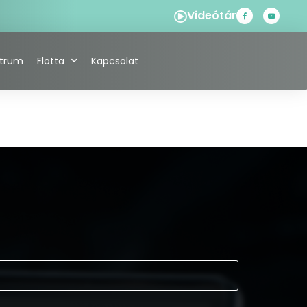
Videótár
ntrum
Flotta
Kapcsolat