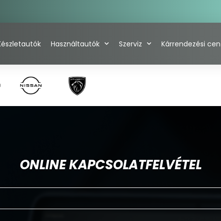
Készletautók
Használtautók
Szerviz
Kárrendezési ce
ONLINE KAPCSOLATFELVÉTEL