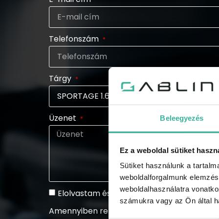
Telefonszám
Tárgy
Üzenet
Beleegyezés
Ez a weboldal sütiket haszn
Sütiket használunk a tartal
weboldalforgalmunk elemzésé
weboldalhasználatra vonatko
Elolvastam és elfogadom az adatkezelési 
számukra vagy az Ön által ha
Amennyiben rendszeresen tájékoztatást szeretn