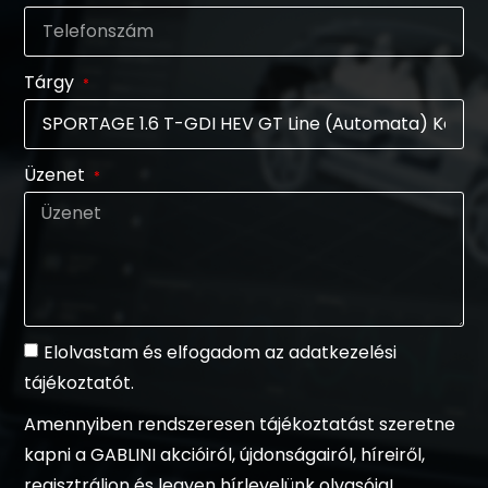
Tárgy
Üzenet
Elolvastam és elfogadom az adatkezelési
tájékoztatót.
Amennyiben rendszeresen tájékoztatást szeretne
kapni a GABLINI akcióiról, újdonságairól, híreiről,
regisztráljon és legyen hírlevelünk olvasója!