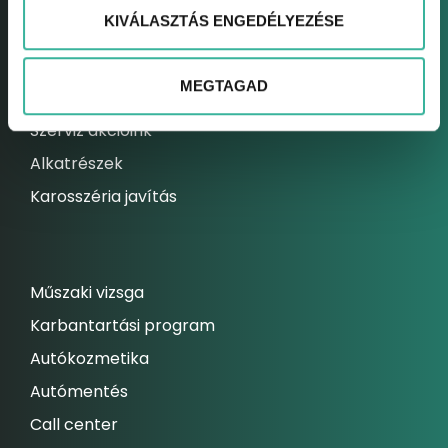
KIVÁLASZTÁS ENGEDÉLYEZÉSE
Elektromos autó szerviz
Kárrendezési centrum
MEGTAGAD
Állandó szolgáltatásaink
Szerviz akcióink
Alkatrészek
Karosszéria javítás
Műszaki vizsga
Karbantartási program
Autókozmetika
Autómentés
Call center