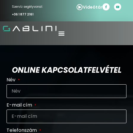
Videótár
Szervíz segélyvonal:
+36 1 877 2161
ONLINE KAPCSOLATFELVÉTEL
Név
E-mail cím
Telefonszám