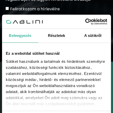
Feliratkozom a hírlevélre
Beleegyezés
Részletek
A sütikről
KÜLDÉS
Ez a weboldal sütiket használ
Sütiket használunk a tartalmak és hirdetések személyre
szabásához, közösségi funkciók biztosításához,
valamint weboldalforgalmunk elemzéséhez. Ezenkívül
közösségi média-, hirdető- és elemező partnereinkkel
megosztjuk az Ön weboldalhasználatra vonatkozó
adatait, akik kombinálhatják az adatokat más olyan
GABLINI
adatokkal, amelyeket Ön adott meg számukra vagy az
Gablini
Ön által használt más szolgáltatásokból gyűjtöttek.
Környezetvédelem