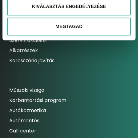
KIVÁLASZTÁS ENGEDÉLYEZÉSE
Elektromos autó szerviz
Kárrendezési centrum
MEGTAGAD
Állandó szolgáltatásaink
Szerviz akcióink
Alkatrészek
Karosszéria javítás
Műszaki vizsga
Karbantartási program
Autókozmetika
Autómentés
Call center