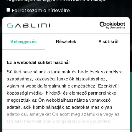
Feliratkozom a hírlevélre
Beleegyezés
Részletek
A sütikről
KÜLDÉS
Ez a weboldal sütiket használ
Sütiket használunk a tartalmak és hirdetések személyre
szabásához, közösségi funkciók biztosításához,
valamint weboldalforgalmunk elemzéséhez. Ezenkívül
közösségi média-, hirdető- és elemező partnereinkkel
megosztjuk az Ön weboldalhasználatra vonatkozó
adatait, akik kombinálhatják az adatokat más olyan
GABLINI
adatokkal, amelyeket Ön adott meg számukra vagy az
Gablini
Ön által használt más szolgáltatásokból gyűjtöttek.
Környezetvédelem