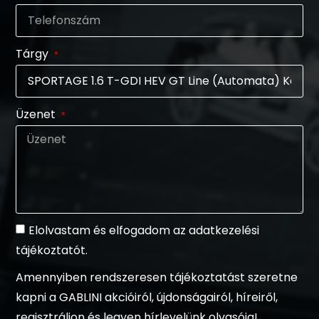
Tárgy
Üzenet
Elolvastam és elfogadom az adatkezelési
tájékoztatót.
Amennyiben rendszeresen tájékoztatást szeretne
kapni a GABLINI akcióiról, újdonságairól, híreiről,
regisztráljon és legyen hírlevelünk olvasója!