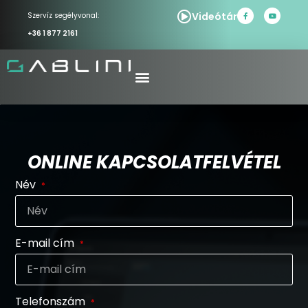
Videótár
Szervíz segélyvonal:
+36 1 877 2161
ONLINE KAPCSOLATFELVÉTEL
Név
E-mail cím
Telefonszám