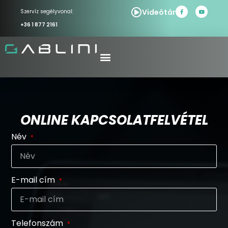
Videótár
Szervíz segélyvonal:
+36 1 877 2161
ONLINE KAPCSOLATFELVÉTEL
Név
E-mail cím
Telefonszám