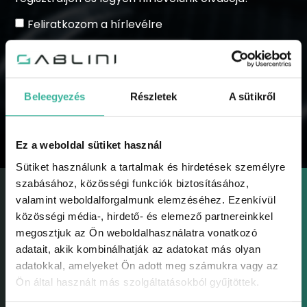
Feliratkozom a hírlevélre
Beleegyezés
Részletek
A sütikről
KÜLDÉS
Ez a weboldal sütiket használ
Sütiket használunk a tartalmak és hirdetések személyre
szabásához, közösségi funkciók biztosításához,
valamint weboldalforgalmunk elemzéséhez. Ezenkívül
közösségi média-, hirdető- és elemező partnereinkkel
megosztjuk az Ön weboldalhasználatra vonatkozó
adatait, akik kombinálhatják az adatokat más olyan
GABLINI
adatokkal, amelyeket Ön adott meg számukra vagy az
Gablini
Ön által használt más szolgáltatásokból gyűjtöttek.
Környezetvédelem