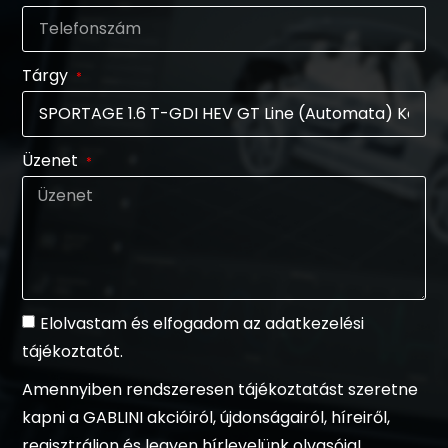
Tárgy
Üzenet
Elolvastam és elfogadom az adatkezelési
tájékoztatót.
Amennyiben rendszeresen tájékoztatást szeretne
kapni a GABLINI akcióiról, újdonságairól, híreiről,
regisztráljon és legyen hírlevelünk olvasója!