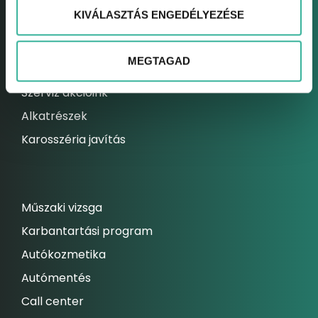
KIVÁLASZTÁS ENGEDÉLYEZÉSE
Elektromos autó szerviz
Kárrendezési centrum
MEGTAGAD
Állandó szolgáltatásaink
Szerviz akcióink
Alkatrészek
Karosszéria javítás
Műszaki vizsga
Karbantartási program
Autókozmetika
Autómentés
Call center